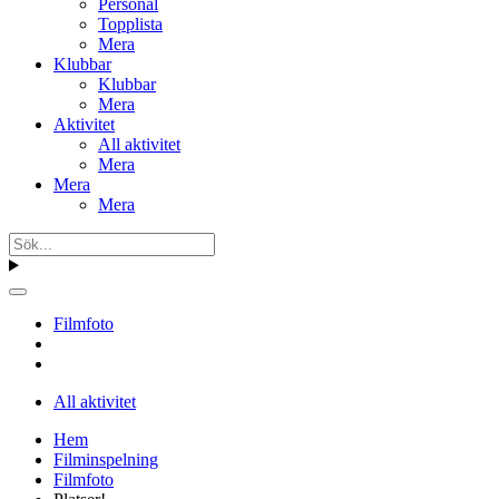
Personal
Topplista
Mera
Klubbar
Klubbar
Mera
Aktivitet
All aktivitet
Mera
Mera
Mera
Filmfoto
All aktivitet
Hem
Filminspelning
Filmfoto