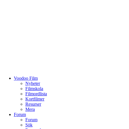
Voodoo Film
Nyheter
Filmskola
Filmordlista
Kortfilmer
Resurser
Mera
Forum
Forum
Sök