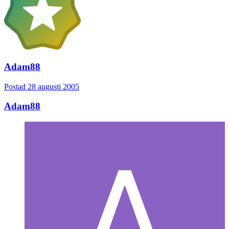
Adam88
Postad
28 augusti 2005
Adam88