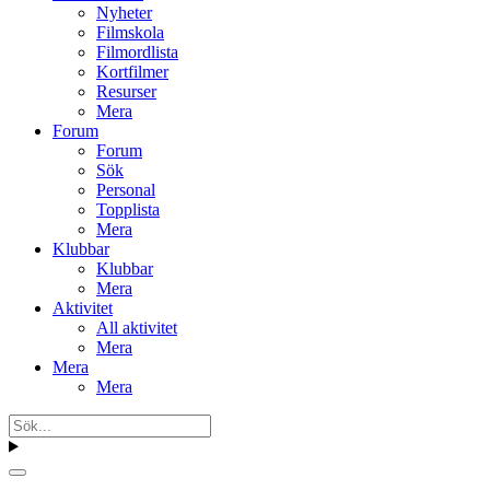
Nyheter
Filmskola
Filmordlista
Kortfilmer
Resurser
Mera
Forum
Forum
Sök
Personal
Topplista
Mera
Klubbar
Klubbar
Mera
Aktivitet
All aktivitet
Mera
Mera
Mera