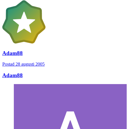
Adam88
Postad
28 augusti 2005
Adam88