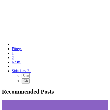
Föreg.
1
2
Nästa
Sida 1 av 2
Recommended Posts