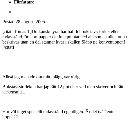
Författare
Postad
28 augusti 2005
[citat=Tomas T]Du kanske yrar,har haft fel bokstavsstorlek eller
radavstånd,för stort papper etc.Inte präntat ned allt som skulle kunna
beskrivas utan en del stannar kvar i skallen.Släpp på konventionen!
[/citat]
Alltså jag menade om mitt inlägg var rörigt...
Bokstavsstorleken har jag rätt 12 ppt eller vad man skriver och rätt
teckensnitt...
Har väl inget speciellt radavstånd egentligen. Är det två "enter
hopp"??