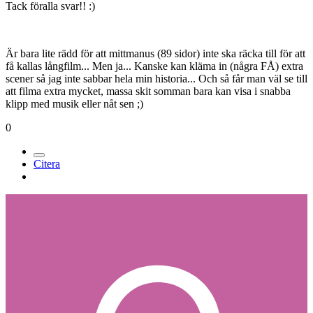
Tack föralla svar!! :)
Är bara lite rädd för att mittmanus (89 sidor) inte ska räcka till för att
få kallas långfilm... Men ja... Kanske kan kläma in (några FÅ) extra
scener så jag inte sabbar hela min historia... Och så får man väl se till
att filma extra mycket, massa skit somman bara kan visa i snabba
klipp med musik eller nåt sen ;)
0
Citera