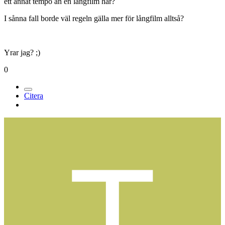
ett annat tempo än en långfilm har?
I sånna fall borde väl regeln gälla mer för långfilm alltså?
Yrar jag? ;)
0
Citera