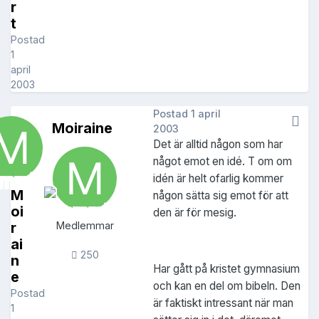
r
t
Postad
1
april
2003
Postad
1 april
Moiraine
2003
Det är alltid någon som har
något emot en idé. T om om
idén är helt ofarlig kommer
M
någon sätta sig emot för att
oi
den är för mesig.
r
Medlemmar
ai
250
n
Har gått på kristet gymnasium
e
och kan en del om bibeln. Den
Postad
är faktiskt intressant när man
1