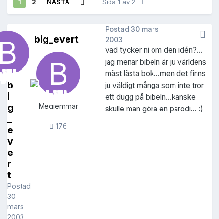
1
2
NÄSTA
Sida 1 av 2
Postad
30 mars
big_evert
2003
vad tycker ni om den idén?...
jag menar bibeln är ju världens
mäst lästa bok...men det finns
b
ju väldigt många som inte tror
i
ett dugg på bibeln...kanske
g
Medlemmar
skulle man göra en parodi... :)
_
176
e
v
e
r
t
Postad
30
mars
2003