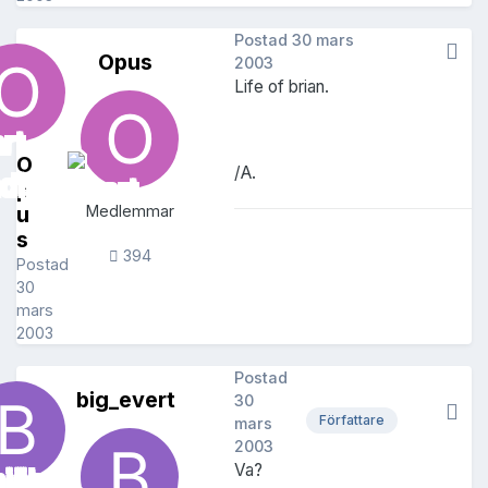
Postad
30 mars
Opus
2003
Life of brian.
O
/A.
p
u
Medlemmar
s
394
Postad
30
mars
2003
Postad
big_evert
30
Författare
mars
2003
Va?