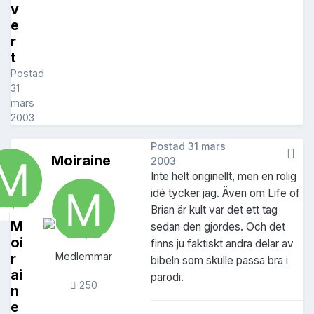
v
e
r
t
Postad
31
mars
2003
Postad
31 mars
Moiraine
2003
Inte helt originellt, men en rolig
idé tycker jag. Även om Life of
Brian är kult var det ett tag
M
sedan den gjordes. Och det
oi
finns ju faktiskt andra delar av
r
Medlemmar
bibeln som skulle passa bra i
ai
parodi.
250
n
e