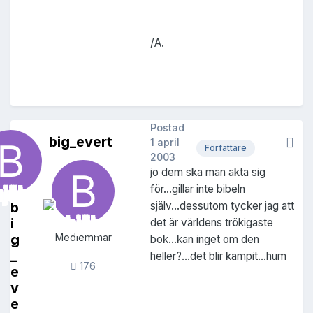
/A.
Postad
big_evert
1 april
Författare
2003
jo dem ska man akta sig
för...gillar inte bibeln
b
själv...dessutom tycker jag att
i
det är världens trökigaste
g
Medlemmar
bok...kan inget om den
_
heller?...det blir kämpit...hum
176
e
v
e