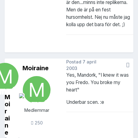
är den...minns inte replikerna.
Men de är på en fest
hursomhelst. Nej nu måste jag
kolla upp det bara för det. ;)
Postad
7 april
Moiraine
2003
Yes, Mandork, "I knew it was
you Fredo. You broke my
heart"
M
Underbar scen. :e
oi
r
Medlemmar
ai
250
n
e