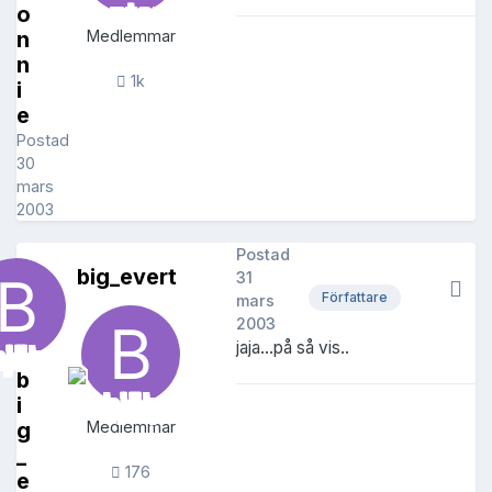
o
n
Medlemmar
n
1k
i
e
Postad
30
mars
2003
Postad
big_evert
31
Författare
mars
2003
jaja...på så vis..
b
i
g
Medlemmar
_
176
e