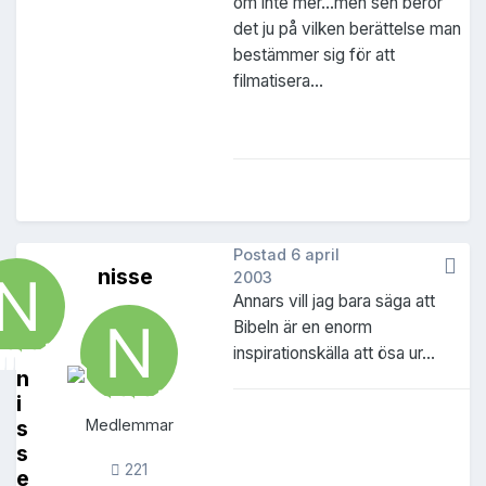
om inte mer...men sen beror
det ju på vilken berättelse man
bestämmer sig för att
filmatisera...
Postad
6 april
nisse
2003
Annars vill jag bara säga att
Bibeln är en enorm
inspirationskälla att ösa ur...
n
i
s
Medlemmar
s
221
e