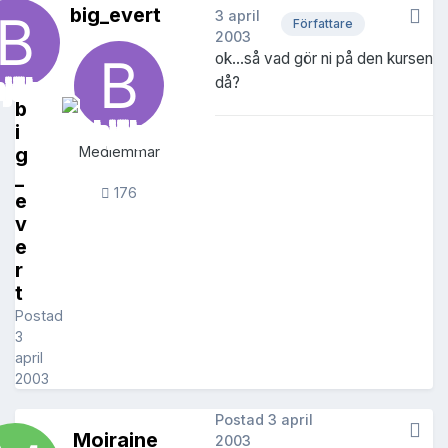
big_evert
3 april
Författare
2003
ok...så vad gör ni på den kursen
då?
b
i
g
Medlemmar
_
176
e
v
e
r
t
Postad
3
april
2003
Postad
3 april
Moiraine
2003