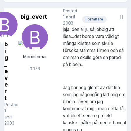
Postad
big_evert
1 april
Författare
2003
jaja..den är ju så jobbig att
läsa...det borde vara väldigt
b
många kristna som skulle
i
försöka stämma filmen och så
g
Medlemmar
om man skulle göra en parodi
_
på bibeln...
176
e
v
e
Jag har nog glömt av det lilla
r
som jag någongång lärt mig om
t
bibeln...även om jag
Postad
konfirmerat mig.. men detta får
1
väll bli ett senare projekt
april
kanske...håller på med ett annat
2003
manus nu..