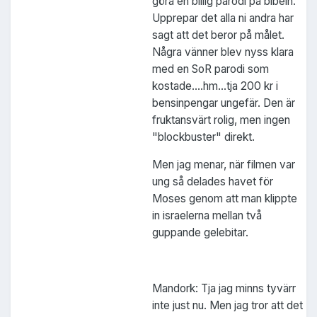
göra en billig parodi på bibeln.
Upprepar det alla ni andra har
sagt att det beror på målet.
Några vänner blev nyss klara
med en SoR parodi som
kostade....hm...tja 200 kr i
bensinpengar ungefär. Den är
fruktansvärt rolig, men ingen
"blockbuster" direkt.
Men jag menar, när filmen var
ung så delades havet för
Moses genom att man klippte
in israelerna mellan två
guppande gelebitar.
Mandork: Tja jag minns tyvärr
inte just nu. Men jag tror att det