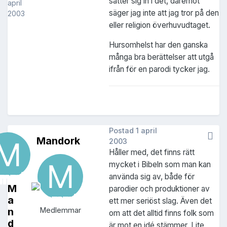
sätter sig in i det, däremot
april
säger jag inte att jag tror på den
2003
eller religion överhuvudtaget.
Hursomhelst har den ganska
många bra berättelser att utgå
ifrån för en parodi tycker jag.
Postad
1 april
Mandork
2003
Håller med, det finns rätt
mycket i Bibeln som man kan
använda sig av, både för
M
parodier och produktioner av
a
ett mer seriöst slag. Även det
n
Medlemmar
om att det alltid finns folk som
d
är mot en idé stämmer. Lite