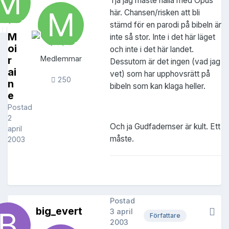
Tja jag måste hålla med Opus
här. Chansen/risken att bli
stämd för en parodi på bibeln är
M
inte så stor. Inte i det här läget
oi
och inte i det här landet.
r
Medlemmar
Dessutom är det ingen (vad jag
ai
vet) som har upphovsrätt på
250
n
bibeln som kan klaga heller.
e
Postad
2
Och ja Gudfadernser är kult. Ett
april
måste.
2003
Postad
big_evert
3 april
Författare
2003