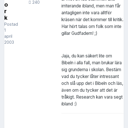
240
o
irriterande ibland, men man får
r
antagligen inte vara alltför
k
kräsen när det kommer till kritik.
Postad
Har hört talas om folk som inte
1
gillar Gudfadern! ;)
april
2003
Jaja, du kan säkert lite om
Bibeln i alla fall, man brukar lära
sig grunderna i skolan. Bestäm
vad du tycker låter intressant
och slå upp det i Bibeln och läs,
även om du tycker att det är
tråkigt. Research kan vara segt
ibland :)