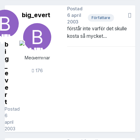
Postad
big_evert
6 april
Författare
2003
förstår inte varför det skulle
kosta så mycket...
b
i
g
Medlemmar
_
176
e
v
e
r
t
Postad
6
april
2003