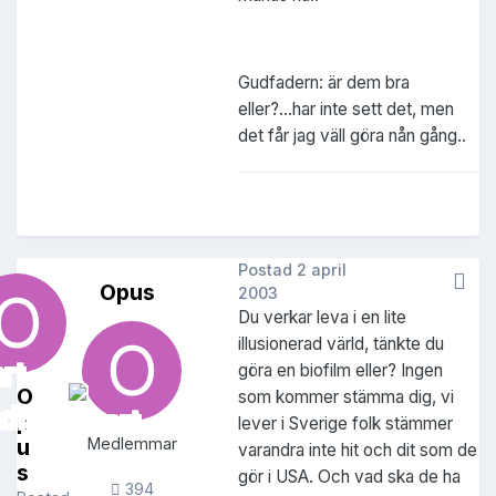
Gudfadern: är dem bra
eller?...har inte sett det, men
det får jag väll göra nån gång..
Postad
2 april
Opus
2003
Du verkar leva i en lite
illusionerad värld, tänkte du
göra en biofilm eller? Ingen
O
som kommer stämma dig, vi
p
lever i Sverige folk stämmer
u
Medlemmar
varandra inte hit och dit som de
s
gör i USA. Och vad ska de ha
394