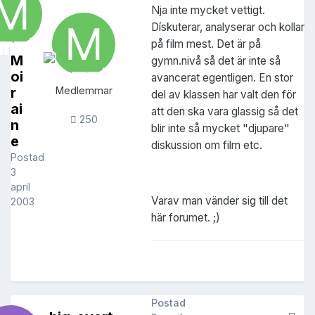
Nja inte mycket vettigt.
Dískuterar, analyserar och kollar
på film mest. Det är på
M
gymn.nivå så det är inte så
oi
avancerat egentligen. En stor
r
Medlemmar
del av klassen har valt den för
ai
att den ska vara glassig så det
250
n
blir inte så mycket "djupare"
e
diskussion om film etc.
Postad
3
april
Varav man vänder sig till det
2003
här forumet. ;)
Postad