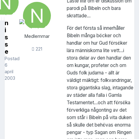
Läste lite om er diskussion om
parodi på Bibeln och bara
skrattade...
n
För det första så innerhåller
i
Bibeln många böcker och
s
Medlemmar
handlar om hur Gud försöker
s
221
lära människorna lite vett...i
e
stora delar av den handlar den
Postad
om kungar, profeter och om
6
april
Guds folk judarna - allt är
2003
väldigt mäktigt: folkvandringar,
stora gigantiska slag, intagande
av städer alla falla i Gamla
Testamentet...och att försöka
förverkliga någonting av det
som står i Bibeln på vita duken
så skulle det behövas enorma
pengar - typ Sagan om Ringen