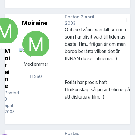
Postad
3 april
Moiraine
2003
Och se tvåan, särskilt scenen
som har blivit vald till tidernas
bästa. Hm...frågan är om man
M
borde berätta vilken det är
oi
INNAN du ser filmerna. :)
r
Medlemmar
ai
250
n
Förlåt har precis haft
e
filmkunskap så jag är helinne på
Postad
att diskutera film. ;)
3
april
2003
Postad