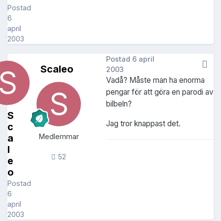
Postad
6
april
2003
Postad
6 april
Scaleo
2003
Vadå? Måste man ha enorma
pengar för att göra en parodi av
bilbeln?
S
Jag tror knappast det.
c
a
Medlemmar
l
52
e
o
Postad
6
april
2003