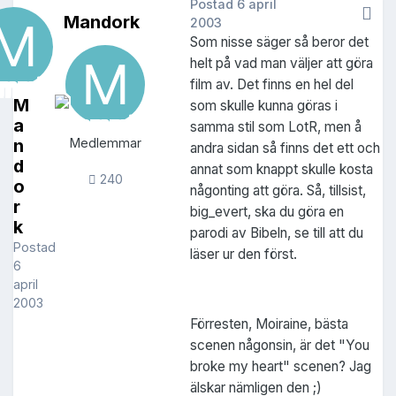
Postad
6 april
Mandork
2003
Som nisse säger så beror det
helt på vad man väljer att göra
film av. Det finns en hel del
M
som skulle kunna göras i
a
samma stil som LotR, men å
n
Medlemmar
andra sidan så finns det ett och
d
annat som knappt skulle kosta
240
o
någonting att göra. Så, tillsist,
r
big_evert, ska du göra en
k
parodi av Bibeln, se till att du
Postad
läser ur den först.
6
april
2003
Förresten, Moiraine, bästa
scenen någonsin, är det "You
broke my heart" scenen? Jag
älskar nämligen den ;)