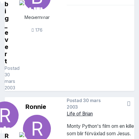
b
i
g
Medlemmar
_
176
e
v
e
r
t
Postad
30
mars
2003
Postad
30 mars
Ronnie
2003
Life of Brian
Monty Python's film om en kille
som blir förväxlad som Jesus.
R