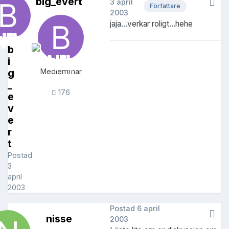
big_evert
3 april
Författare
2003
jaja...verkar roligt...hehe
b
i
g
Medlemmar
_
176
e
v
e
r
t
Postad
3
april
2003
Postad
6 april
nisse
2003