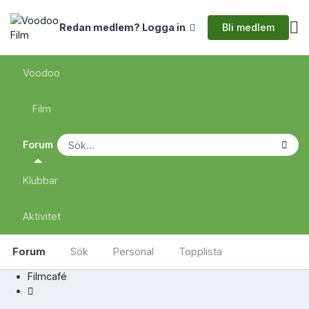
Bli medlem
Redan medlem? Logga in
Voodoo
Film
Forum
Klubbar
Aktivitet
Forum
Sök
Personal
Topplista
Filmcafé