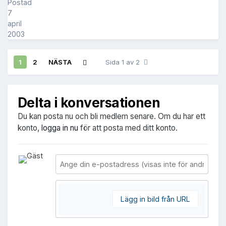
Postad
7
april
2003
1
2
NÄSTA
Sida 1 av 2
Delta i konversationen
Du kan posta nu och bli medlem senare. Om du har ett
konto,
logga in nu
för att posta med ditt konto.
Lägg in bild från URL