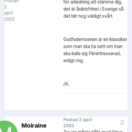
Postad
för anledning att stämma dig,
2
det är åsiktsfrihet i Sverige så
april
det blir nog väldigt svårt.
2003
Gudfadernserien är en klassiker
som man ska ha sett om man
ska kalla sig Filmintresserad,
enligt mig.
/A.
Postad
2 april
Moiraine
2003