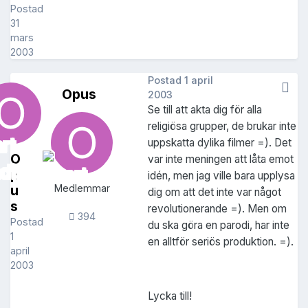
Postad
31
mars
2003
Postad
1 april
Opus
2003
Se till att akta dig för alla
religiösa grupper, de brukar inte
uppskatta dylika filmer =). Det
O
var inte meningen att låta emot
p
idén, men jag ville bara upplysa
u
Medlemmar
dig om att det inte var något
s
revolutionerande =). Men om
394
Postad
du ska göra en parodi, har inte
1
en alltför seriös produktion. =).
april
2003
Lycka till!