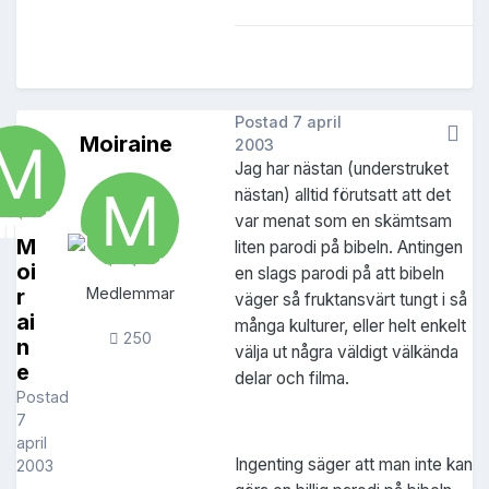
Postad
7 april
Moiraine
2003
Jag har nästan (understruket
nästan) alltid förutsatt att det
var menat som en skämtsam
M
liten parodi på bibeln. Antingen
oi
en slags parodi på att bibeln
r
Medlemmar
väger så fruktansvärt tungt i så
ai
många kulturer, eller helt enkelt
250
n
välja ut några väldigt välkända
e
delar och filma.
Postad
7
april
Ingenting säger att man inte kan
2003