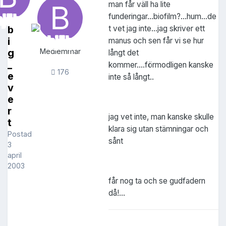
man får väll ha lite
funderingar...biofilm?...hum...de
b
t vet jag inte...jag skriver ett
i
manus och sen får vi se hur
g
Medlemmar
långt det
_
kommer....förmodligen kanske
176
e
inte så långt..
v
e
r
jag vet inte, man kanske skulle
t
klara sig utan stämningar och
Postad
sånt
3
april
2003
får nog ta och se gudfadern
då!...