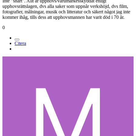
Inte "snart". Allt är upphovs/varumärkesskyddat enligt
upphovsrättslagen, dvs alla saker som uppnår verkshöjd, dvs film,
fotografier, målningar, musik och litteratur och säkert något jag inte
kommer ihåg, tills dess att upphovsmannen har varit död i 70 år.
0
Citera