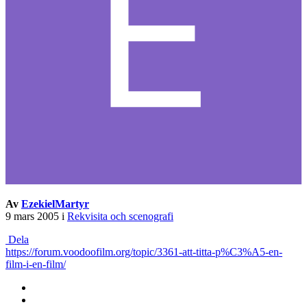
Av
EzekielMartyr
9 mars 2005
i
Rekvisita och scenografi
Dela
https://forum.voodoofilm.org/topic/3361-att-titta-p%C3%A5-en-
film-i-en-film/