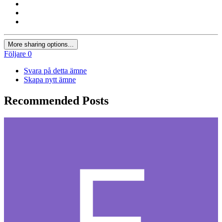
More sharing options...
Följare
0
Svara på detta ämne
Skapa nytt ämne
Recommended Posts