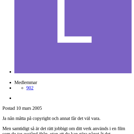
Medlemmar
902
Postad
10 mars 2005
Ja nån måtta på copyright och annat får det väl vara.
Men samtidigt så är det rätt jobbigt om ditt verk används i en film
som du tar avstånd ifrån, utan att du kan göra något åt det.