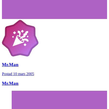
Mr.Man
Postad
10 mars 2005
Mr.Man