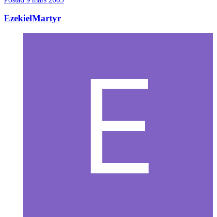
EzekielMartyr