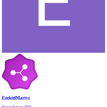
EzekielMartyr
Postad
9 mars 2005