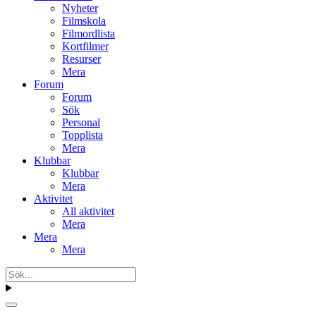
Nyheter
Filmskola
Filmordlista
Kortfilmer
Resurser
Mera
Forum
Forum
Sök
Personal
Topplista
Mera
Klubbar
Klubbar
Mera
Aktivitet
All aktivitet
Mera
Mera
Mera