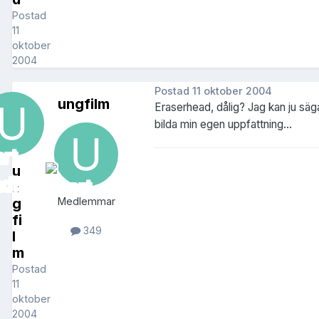
Postad
11
oktober
2004
Postad
11 oktober 2004
ungfilm
Eraserhead, dålig? Jag kan ju säga 
bilda min egen uppfattning...
u
n
g
Medlemmar
fi
349
l
m
Postad
11
oktober
2004