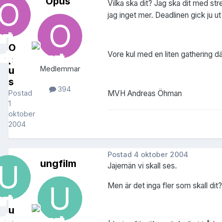
Opus
Vilka ska dit? Jag ska dit med st
jag inget mer. Deadlinen gick ju ut 
O
Vore kul med en liten gathering dä
p
u
Medlemmar
s
394
MVH Andreas Öhman
Postad
1
oktober
2004
Postad
4 oktober 2004
ungfilm
Jajemän vi skall ses.
Men är det inga fler som skall dit?
u
n