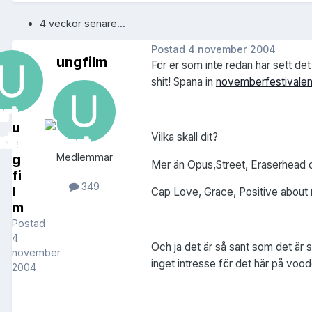
4 veckor senare...
Postad
4 november 2004
ungfilm
För er som inte redan har sett det
shit! Spana in
novemberfestivalen
u
Vilka skall dit?
n
g
Medlemmar
Mer än Opus,Street, Eraserhead oc
fi
349
l
Cap Love, Grace, Positive about 
m
Postad
4
Och ja det är så sant som det är s
november
inget intresse för det här på voo
2004