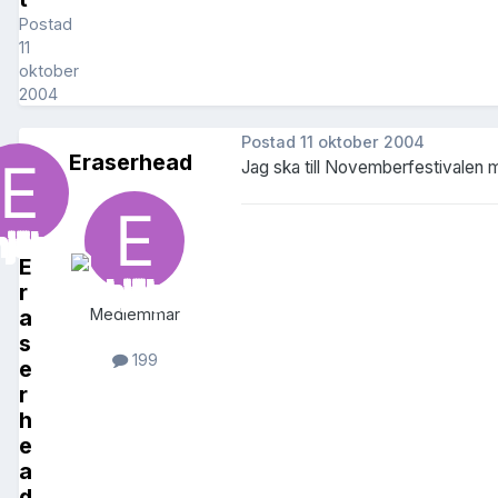
Postad
11
oktober
2004
Postad
11 oktober 2004
Eraserhead
Jag ska till Novemberfestivalen me
E
r
a
Medlemmar
s
199
e
r
h
e
a
d