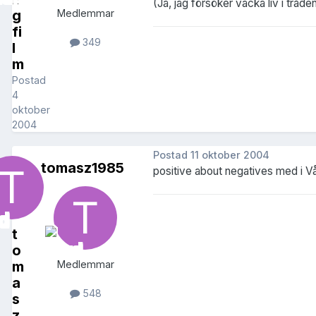
(Ja, jag försöker väcka liv i tråden
g
Medlemmar
fi
349
l
m
Postad
4
oktober
2004
Postad
11 oktober 2004
tomasz1985
positive about negatives med i Vå
t
o
m
Medlemmar
a
548
s
z