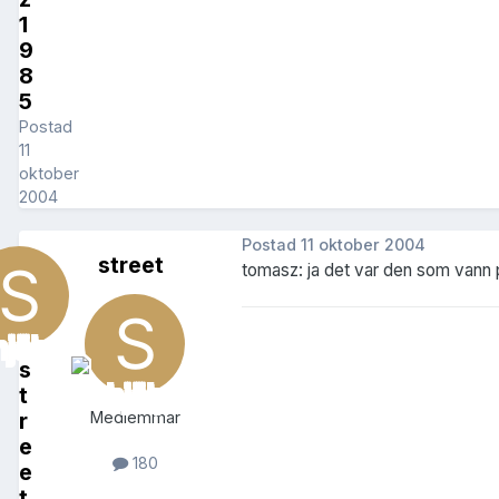
1
9
8
5
Postad
11
oktober
2004
Postad
11 oktober 2004
street
tomasz: ja det var den som vann p
s
t
r
Medlemmar
e
180
e
t