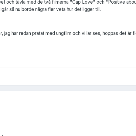
reet och tävla med de två filmerna "Cap Love" och "Positive about
igår så nu borde några fler veta hur det ligger till.
r, jag har redan pratat med ungfilm och vi lär ses, hoppas det är f