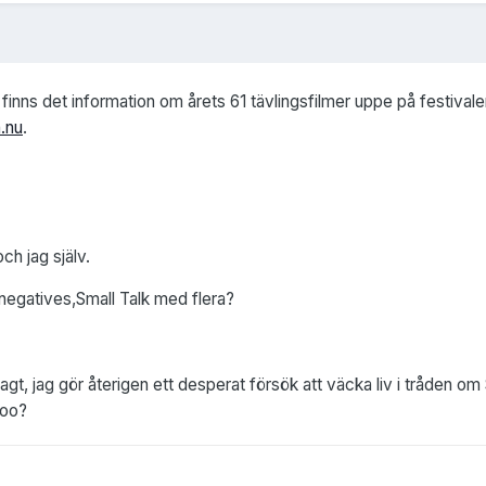
 finns det information om årets 61 tävlingsfilmer uppe på festival
.nu
.
h jag själv.
negatives,Small Talk med flera?
agt, jag gör återigen ett desperat försök att väcka liv i tråden om
doo?