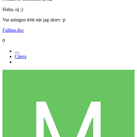
Haha, oj ;)
Var aningen trött när jag skrev :p
Falling.doc
0
Citera