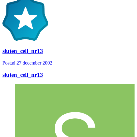
sluten_cell_nr13
Postad
27 december 2002
sluten_cell_nr13