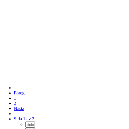
Föreg.
1
2
Nästa
Sida 1 av 2