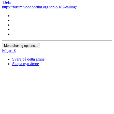
Dela
https://forum.voodoofilm.org/topic/182-falling/
More sharing options...
Följare
0
Svara på detta ämne
Skapa nytt ämne