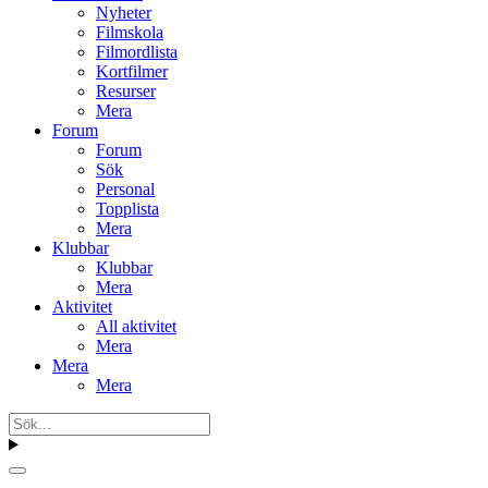
Nyheter
Filmskola
Filmordlista
Kortfilmer
Resurser
Mera
Forum
Forum
Sök
Personal
Topplista
Mera
Klubbar
Klubbar
Mera
Aktivitet
All aktivitet
Mera
Mera
Mera