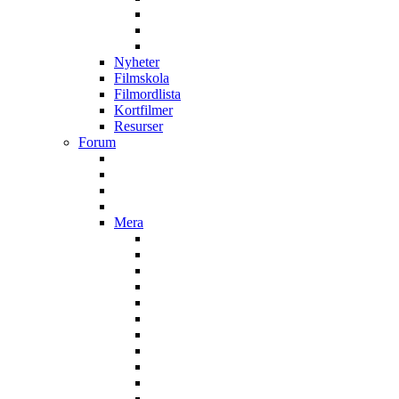
Nyheter
Filmskola
Filmordlista
Kortfilmer
Resurser
Forum
Mera