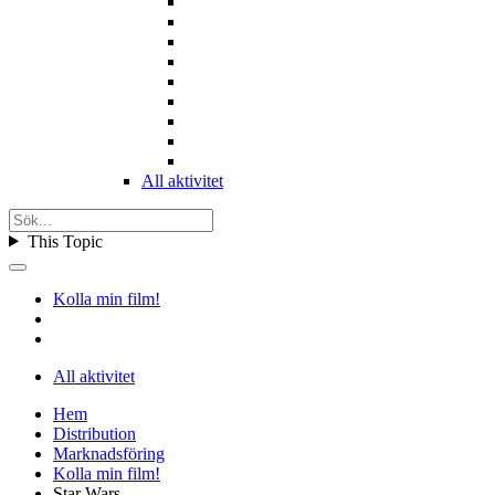
All aktivitet
This Topic
Kolla min film!
All aktivitet
Hem
Distribution
Marknadsföring
Kolla min film!
Star Wars