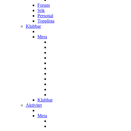
Forum
Sök
Personal
Topplista
Klubbar
Mera
Klubbar
Aktivitet
Mera