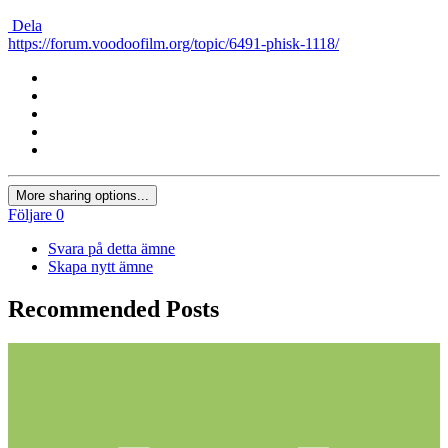
Dela
https://forum.voodoofilm.org/topic/6491-phisk-1118/
More sharing options...
Följare
0
Svara på detta ämne
Skapa nytt ämne
Recommended Posts