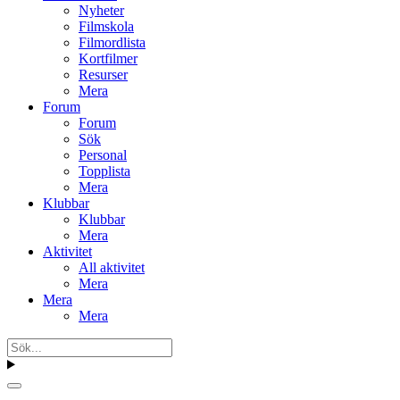
Nyheter
Filmskola
Filmordlista
Kortfilmer
Resurser
Mera
Forum
Forum
Sök
Personal
Topplista
Mera
Klubbar
Klubbar
Mera
Aktivitet
All aktivitet
Mera
Mera
Mera