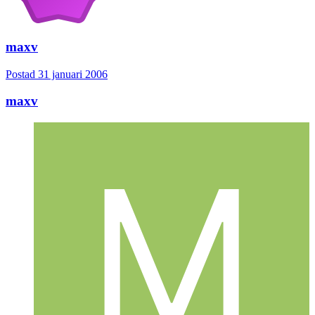
maxv
Postad
31 januari 2006
maxv