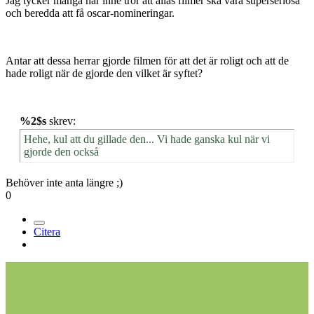
Jag tycker många här inne tror att allas filmer ska vara superseriösa
och beredda att få oscar-nomineringar.
Antar att dessa herrar gjorde filmen för att det är roligt och att de
hade roligt när de gjorde den vilket är syftet?
%2$s
skrev:
Hehe, kul att du gillade den... Vi hade ganska kul när vi
gjorde den också
Behöver inte anta längre ;)
0
Citera