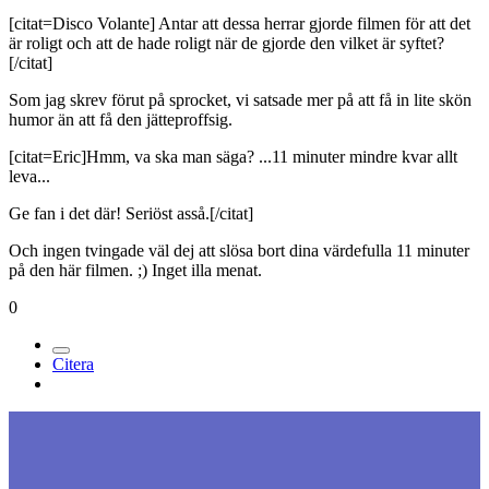
[citat=Disco Volante] Antar att dessa herrar gjorde filmen för att det
är roligt och att de hade roligt när de gjorde den vilket är syftet?
[/citat]
Som jag skrev förut på sprocket, vi satsade mer på att få in lite skön
humor än att få den jätteproffsig.
[citat=Eric]Hmm, va ska man säga? ...11 minuter mindre kvar allt
leva...
Ge fan i det där! Seriöst asså.[/citat]
Och ingen tvingade väl dej att slösa bort dina värdefulla 11 minuter
på den här filmen. ;) Inget illa menat.
0
Citera