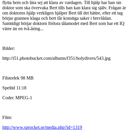
flytta hem och lära sej att klara av vardagen. Till hjälp har han sin
doktor som ska övervaka Bert tills han kan klara sig själv. Frågan är
om doktorns hjälp verkligen hjälper Bert till det bättre, efter ett tag
börjar grannen klaga och bert får konstiga saker i brevlådan.
Samtidigt börjar doktorn förlora tålamodet med Bert som har ett IQ
värre än en två-åring...
Bilder:
http://i51.photobucket.com/albums/f351/holydivers/543.jpg
Filstorlek 98 MB
Speltid 11:18
Codec MPEG-1
Film:
http://www.sprocket.se/media.php?id=1319