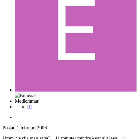
Medlemmar
91
Postad
1 februari 2006
Hmm, va ska man säga? ...11 minuter mindre kvar allt leva... :(