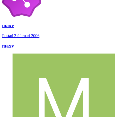
maxv
Postad
2 februari 2006
maxv