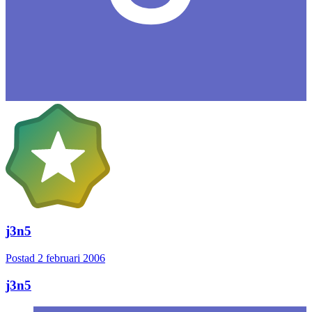
j3n5
Postad
2 februari 2006
j3n5