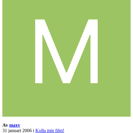
Av
maxv
31 januari 2006
i
Kolla min film!