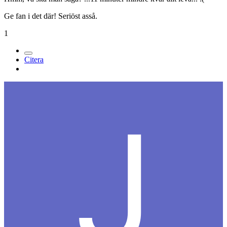
Ge fan i det där! Seriöst asså.
1
Citera