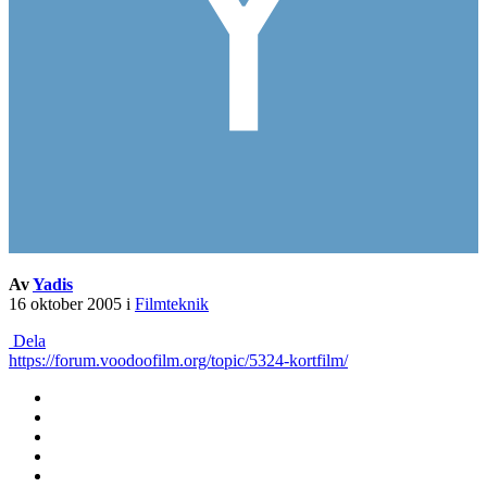
Av
Yadis
16 oktober 2005
i
Filmteknik
Dela
https://forum.voodoofilm.org/topic/5324-kortfilm/