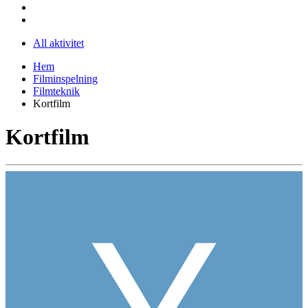
All aktivitet
Hem
Filminspelning
Filmteknik
Kortfilm
Kortfilm