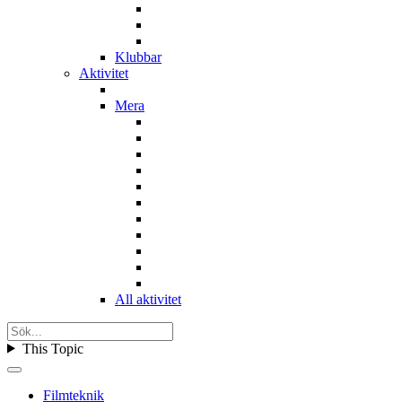
Klubbar
Aktivitet
Mera
All aktivitet
This Topic
Filmteknik