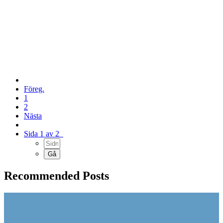
Föreg.
1
2
Nästa
Sida 1 av 2
Recommended Posts