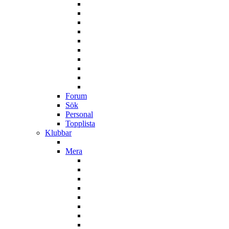
Forum
Sök
Personal
Topplista
Klubbar
Mera