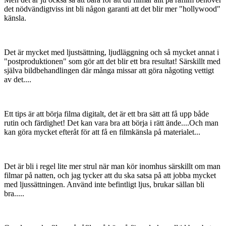
Medlemmar
82
Postad
16 oktober 2005
Det är alltid en skön känsla man får när man kör på film, men det
lämnar tyvärr inte så mycket för "misstag" eller "omtagningar" om
man inte nu har en välbehaglig budget bakom sig....
Men det är ju också så att bara för att du filmar allt på råfilm behöver
det nödvändigtviss int bli någon garanti att det blir mer "hollywood"
känsla.
Det är mycket med ljustsättning, ljudläggning och så mycket annat i
"postproduktionen" som gör att det blir ett bra resultat! Särskillt med
själva bildbehandlingen där många missar att göra någoting vettigt
av det....