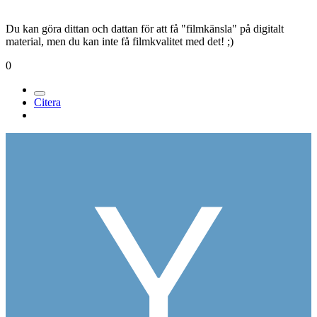
Postad
16 oktober 2005
[citat=Kenjin]Ett tips är att börja filma digitalt, det är ett bra sätt att få
upp både rutin och färdighet! Det kan vara bra att börja i rätt
ände....Och man kan göra mycket efteråt för att få en filmkänsla på
materialet...[/citat]
Digitalt? Hur menar du "i rätt ände"?
Menar du som om att "när man sedan blir proffs så filmar man med
digitala kameror i alla fall" eller?
Du kan göra dittan och dattan för att få "filmkänsla" på digitalt
material, men du kan inte få filmkvalitet med det! ;)
0
Citera