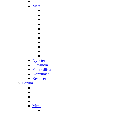
Mera
Nyheter
Filmskola
Filmordlista
Kortfilmer
Resurser
Forum
Mera