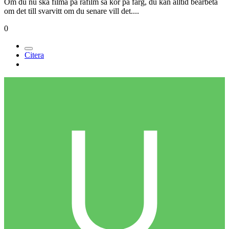
Ett tips är att börja filma digitalt, det är ett bra sätt att få upp både
rutin och färdighet! Det kan vara bra att börja i rätt ände....Och man
kan göra mycket efteråt för att få en filmkänsla på materialet...
Det är bli i regel lite mer strul när man kör inomhus särskillt om man
filmar på natten, och jag tycker att du ska satsa på att jobba mycket
med ljussättningen. Använd inte befintligt ljus, brukar sällan bli
bra.....
Om du nu ska filma på råfilm så kör på färg, du kan alltid bearbeta
om det till svarvitt om du senare vill det....
0
Citera