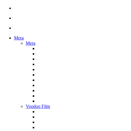
Mera
Mera
Voodoo Film