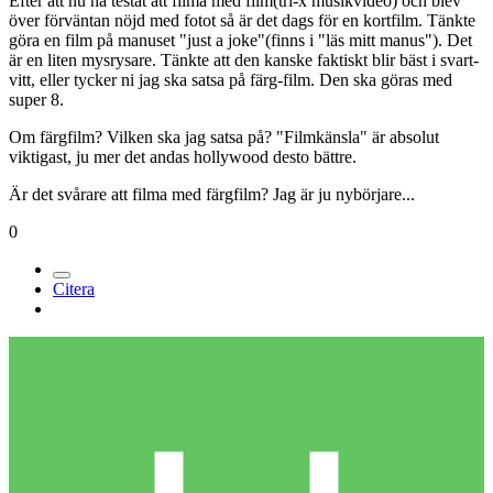
Efter att nu ha testat att filma med film(tri-x musikvideo) och blev
över förväntan nöjd med fotot så är det dags för en kortfilm. Tänkte
göra en film på manuset "just a joke"(finns i "läs mitt manus"). Det
är en liten mysrysare. Tänkte att den kanske faktiskt blir bäst i svart-
vitt, eller tycker ni jag ska satsa på färg-film. Den ska göras med
super 8.
Om färgfilm? Vilken ska jag satsa på? "Filmkänsla" är absolut
viktigast, ju mer det andas hollywood desto bättre.
Är det svårare att filma med färgfilm? Jag är ju nybörjare...
0
Citera