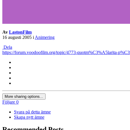
Av
LastonFilm
16 augusti 2005
i
Animering
Dela
https://forum.voodoofilm.org/topic/4773-quotm%C3%A5larita-p%C3
More sharing options...
Följare
0
Svara på detta ämne
Skapa nytt ämne
Recommended Posts