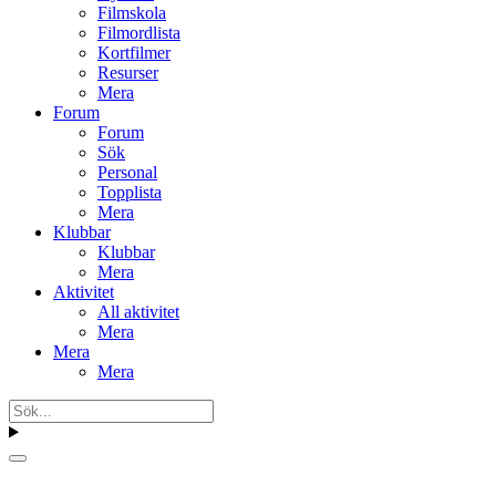
Filmskola
Filmordlista
Kortfilmer
Resurser
Mera
Forum
Forum
Sök
Personal
Topplista
Mera
Klubbar
Klubbar
Mera
Aktivitet
All aktivitet
Mera
Mera
Mera