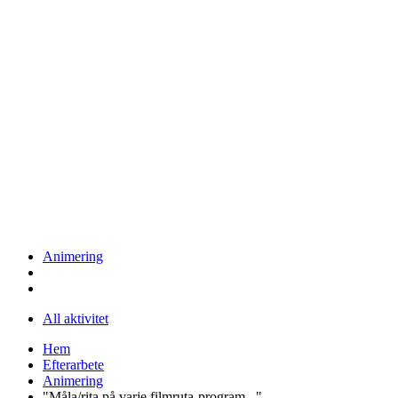
Animering
All aktivitet
Hem
Efterarbete
Animering
"Måla/rita på varje filmruta-program..."