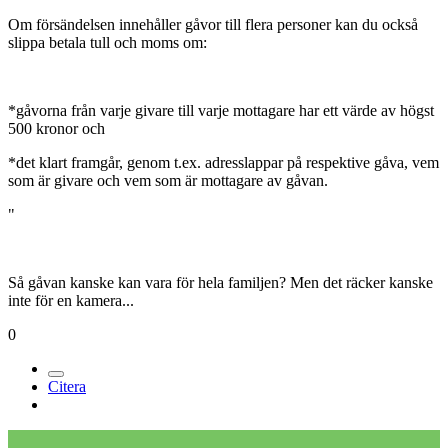
Medlemmar
3,6k
Postad
23 maj 2005
Appråpå gåva bläddade jag på tullverket för en annan tråd och
hittade detta om gåvor;
"För att du ska slippa betala tull och moms för en present som du fått
från någon utanför EU gäller att: