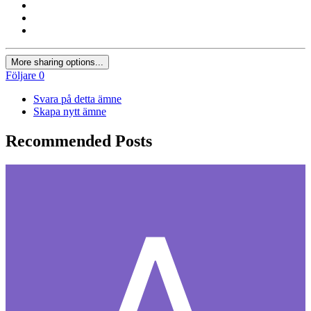
More sharing options...
Följare
0
Svara på detta ämne
Skapa nytt ämne
Recommended Posts