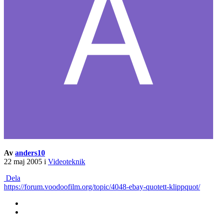
Av
anders10
22 maj 2005
i
Videoteknik
Dela
https://forum.voodoofilm.org/topic/4048-ebay-quotett-klippquot/