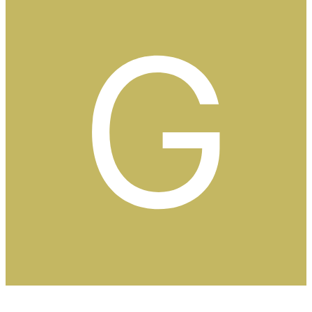
förbi ganska lätt.
Och Storbritannien tillhör ändå Europeiska kontinenten så det är
ingen tull om du handlar därifrån, jag köpte min kamera därifrån för
10 000kr utan problem. :)
0
Citera