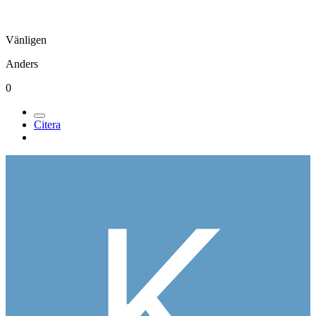
Vänligen
Anders
0
Citera