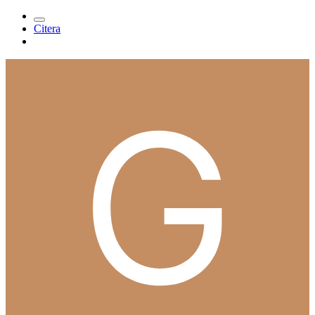
och lite presenter för ca 5000 spänn så klarade vi oss med gåvo-
krysset.
Att köpa från UK kostar inget extra alls förutom frakten. bra att veta
om man hittar saker på amazon då amazon UK säljer samma grejor
(oftast).
Dock är frågan om tokbilliga saker på ebay är riktiga annonser. Bara
på blocket finns det "tokbilliga" flång nya datorer och kameror, som
jag tvivlar på att det kommer några grejor efter det man betalat.
0
Citera