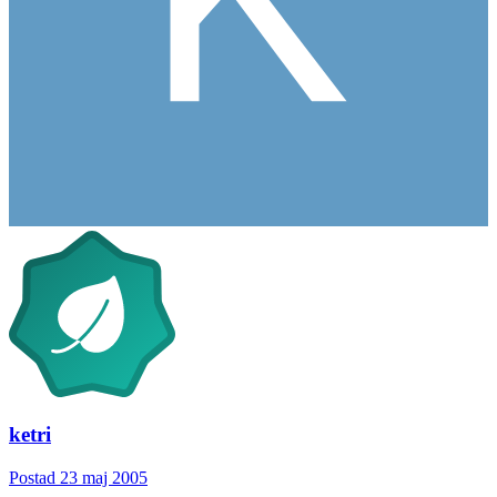
ketri
Postad
23 maj 2005