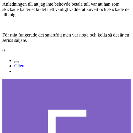
Medlemmar
74
Postad
23 maj 2005
Jag har gjort precis samma sak som du tänkte och för mig gick det
vansinnigt bra. Jag skulle beställa ett batteri till min vx-2100 som i
Sverige gick för 1900, jag passade sedan på att hitta ett batteri på
ebay för 55£. När jag hade betalat via paypal så kom batteriet hem
till mig direkt i brevlådan och allt jag behövde betala var just 55£.
Anledningen till att jag inte behövde betala tull var att han som
skickade batteriet la det i ett vanligt vadderat kuvert och skickade det
till mig.
För mig fungerade det smärtfritt men var noga och kolla så det är en
seriös säljare.
0