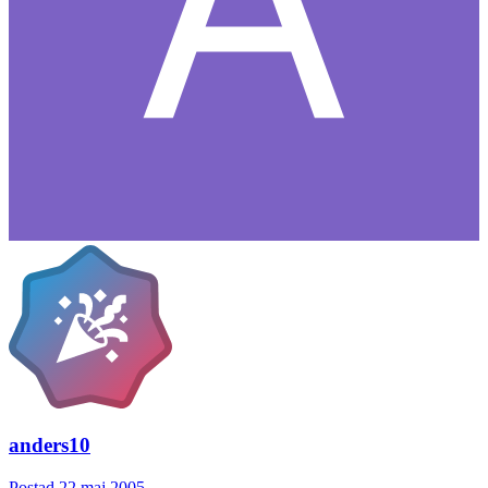
anders10
Postad
22 maj 2005