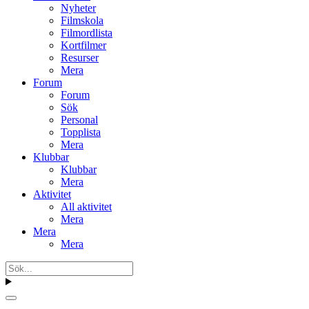
Nyheter
Filmskola
Filmordlista
Kortfilmer
Resurser
Mera
Forum
Forum
Sök
Personal
Topplista
Mera
Klubbar
Klubbar
Mera
Aktivitet
All aktivitet
Mera
Mera
Mera