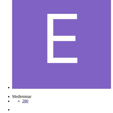
EzekielMartyr
Postad
23 maj 2005
EzekielMartyr