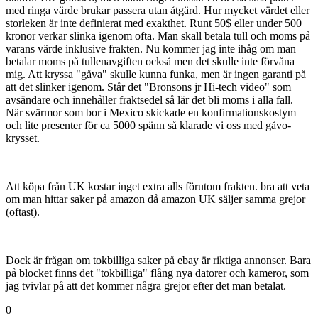
Medlemmar
3,6k
Postad
23 maj 2005
egentligen skall man betala tull och moms på alla paket som kommer
utanför EU-gränsen, men hanteringen kostar en del så små paket
med ringa värde brukar passera utan åtgärd. Hur mycket värdet eller
storleken är inte definierat med exakthet. Runt 50$ eller under 500
kronor verkar slinka igenom ofta. Man skall betala tull och moms på
varans värde inklusive frakten. Nu kommer jag inte ihåg om man
betalar moms på tullenavgiften också men det skulle inte förvåna
mig. Att kryssa "gåva" skulle kunna funka, men är ingen garanti på
att det slinker igenom. Står det "Bronsons jr Hi-tech video" som
avsändare och innehåller fraktsedel så lär det bli moms i alla fall.
När svärmor som bor i Mexico skickade en konfirmationskostym