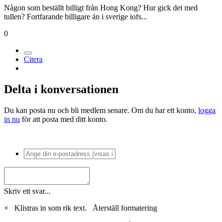
Medlemmar
463
Postad
24 maj 2005
Ebay är ju bra då man kan kolla feedback... har dom typ 100%
feedback så är det ju inget problem.. många säljer ju kameror på
löpande band och det sista dom vill ha är dålig feedback...
Men att man kan åka på tull är ju en annan sak... på ebay.co.uk finns
en hel hel PAL XL2or med softa priser, men dom skickas från hong