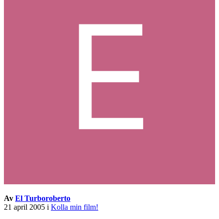
Av
El Turboroberto
21 april 2005
i
Kolla min film!