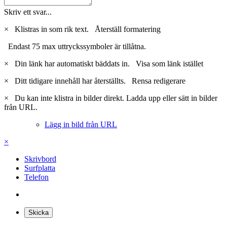
Skriv ett svar...
×
Klistras in som rik text.
Återställ formatering
Endast 75 max uttryckssymboler är tillåtna.
×
Din länk har automatiskt bäddats in.
Visa som länk istället
×
Ditt tidigare innehåll har återställts.
Rensa redigerare
×
Du kan inte klistra in bilder direkt. Ladda upp eller sätt in bilder
från URL.
Lägg in bild från URL
×
Skrivbord
Surfplatta
Telefon
Skicka