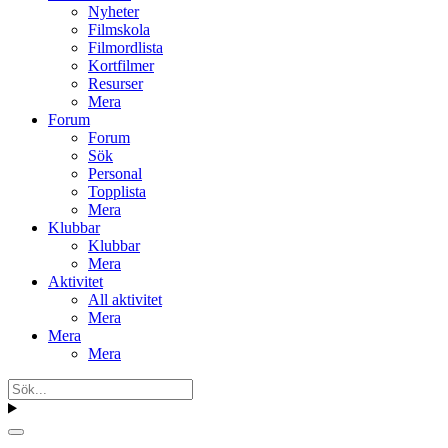
Nyheter
Filmskola
Filmordlista
Kortfilmer
Resurser
Mera
Forum
Forum
Sök
Personal
Topplista
Mera
Klubbar
Klubbar
Mera
Aktivitet
All aktivitet
Mera
Mera
Mera