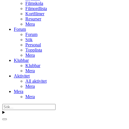
Filmskola
Filmordlista
Kortfilmer
Resurser
Mera
Forum
Forum
Sök
Personal
Topplista
Mera
Klubbar
Klubbar
Mera
Aktivitet
All aktivitet
Mera
Mera
Mera