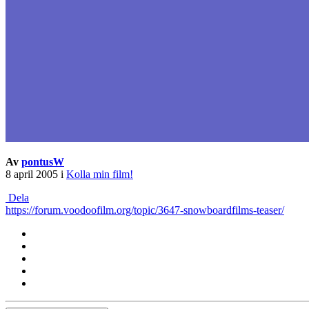
Av
pontusW
8 april 2005
i
Kolla min film!
Dela
https://forum.voodoofilm.org/topic/3647-snowboardfilms-teaser/