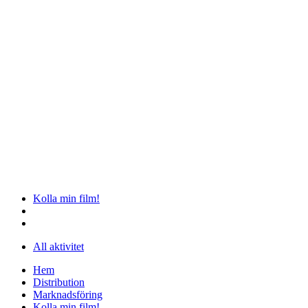
Kolla min film!
All aktivitet
Hem
Distribution
Marknadsföring
Kolla min film!