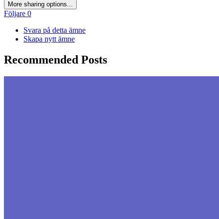
More sharing options...
Följare
0
Svara på detta ämne
Skapa nytt ämne
Recommended Posts