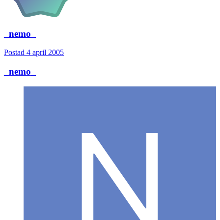
_nemo_
Postad
4 april 2005
_nemo_