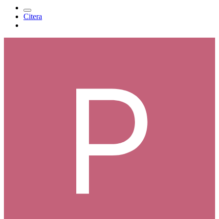
Medlemmar
646
Postad
4 april 2005
En Western i en Eastern miljö som utspelar sig under Kallar Kriget
är Snake Eater. ;)
0
Citera