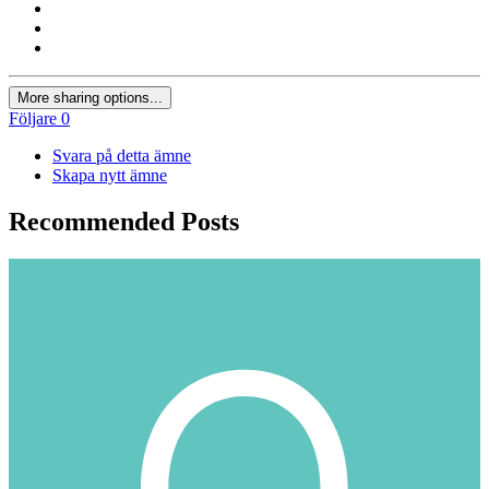
More sharing options...
Följare
0
Svara på detta ämne
Skapa nytt ämne
Recommended Posts