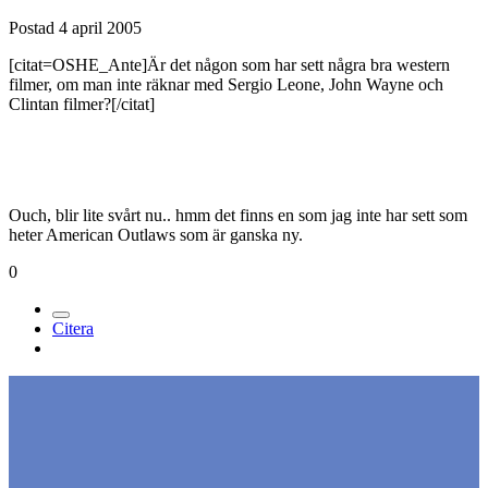
Postad
4 april 2005
[citat=OSHE_Ante]Är det någon som har sett några bra western
filmer, om man inte räknar med Sergio Leone, John Wayne och
Clintan filmer?[/citat]
Ouch, blir lite svårt nu.. hmm det finns en som jag inte har sett som
heter American Outlaws som är ganska ny.
0
Citera