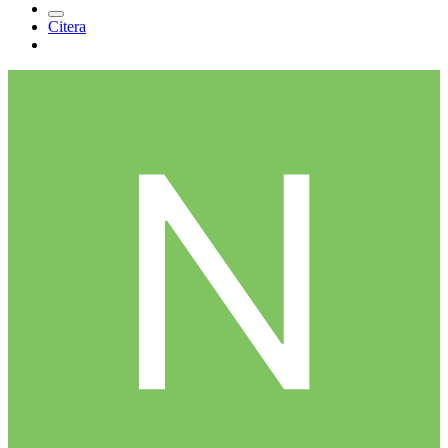
Postad
4 april 2005
[citat=_nemo_]Young Guns
Är säkert riktigt dålig om man skulle se den idag, vet inte, men när
jag såg den för typ 10 år sen, då gillade jag den.[/citat]
visst fan Young Guns, Båda filmerna är skitbra enligt min mening.
0
Citera