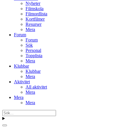
Nyheter
Filmskola
Filmordlista
Kortfilmer
Resurser
Mera
Forum
Forum
Sök
Personal
Topplista
Mera
Klubbar
Klubbar
Mera
Aktivitet
All aktivitet
Mera
Mera
Mera