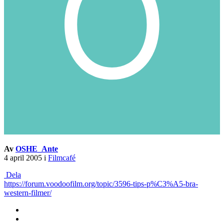
Av
OSHE_Ante
4 april 2005
i
Filmcafé
Dela
https://forum.voodoofilm.org/topic/3596-tips-p%C3%A5-bra-
western-filmer/