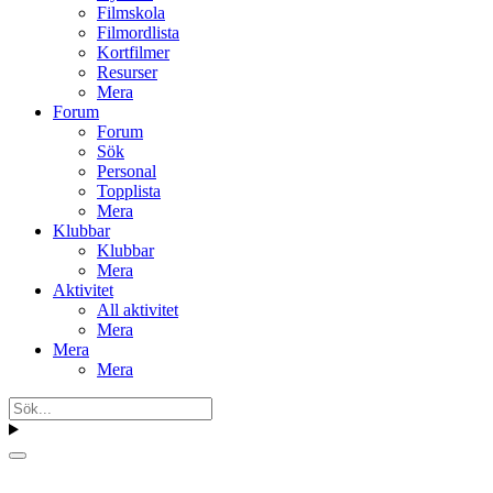
Filmskola
Filmordlista
Kortfilmer
Resurser
Mera
Forum
Forum
Sök
Personal
Topplista
Mera
Klubbar
Klubbar
Mera
Aktivitet
All aktivitet
Mera
Mera
Mera