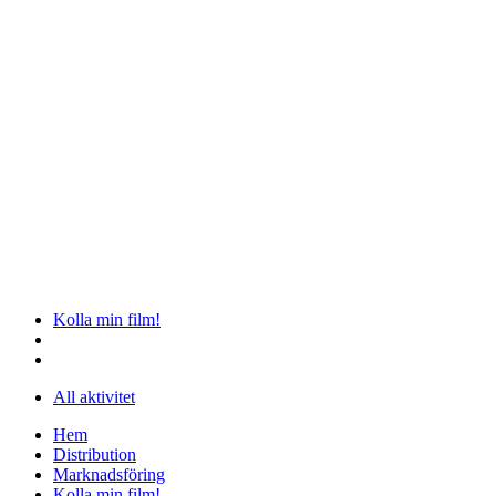
Kolla min film!
All aktivitet
Hem
Distribution
Marknadsföring
Kolla min film!