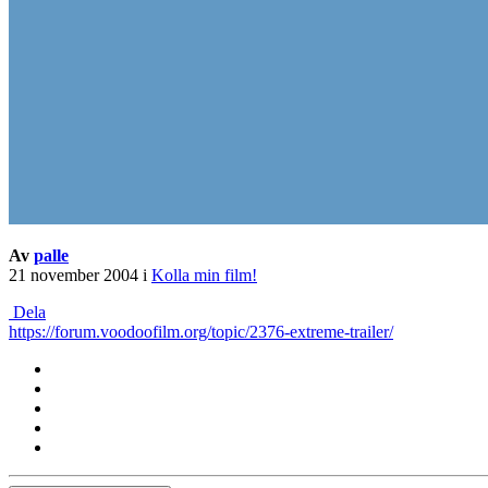
Av
palle
21 november 2004
i
Kolla min film!
Dela
https://forum.voodoofilm.org/topic/2376-extreme-trailer/