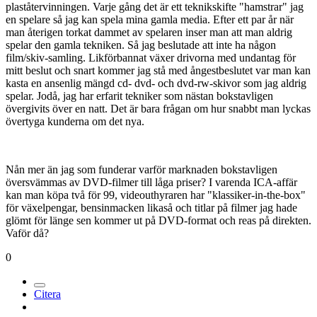
plaståtervinningen. Varje gång det är ett teknikskifte "hamstrar" jag
en spelare så jag kan spela mina gamla media. Efter ett par år när
man återigen torkat dammet av spelaren inser man att man aldrig
spelar den gamla tekniken. Så jag beslutade att inte ha någon
film/skiv-samling. Likförbannat växer drivorna med undantag för
mitt beslut och snart kommer jag stå med ångestbeslutet var man kan
kasta en ansenlig mängd cd- dvd- och dvd-rw-skivor som jag aldrig
spelar. Jodå, jag har erfarit tekniker som nästan bokstavligen
övergivits över en natt. Det är bara frågan om hur snabbt man lyckas
övertyga kunderna om det nya.
Nån mer än jag som funderar varför marknaden bokstavligen
översvämmas av DVD-filmer till låga priser? I varenda ICA-affär
kan man köpa två för 99, videouthyraren har "klassiker-in-the-box"
för växelpengar, bensinmacken likaså och titlar på filmer jag hade
glömt för länge sen kommer ut på DVD-format och reas på direkten.
Vaför då?
0
Citera