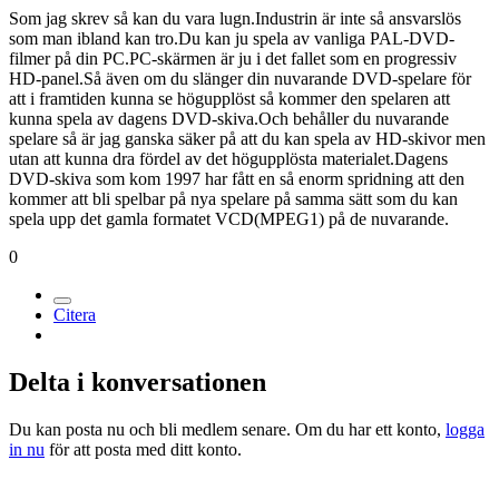
Medlemmar
267
Postad
4 september 2005
[citat=Clown]Man vill ju veta hur det blir... Man har ju lagt ut en del
slantar på DVD-filmer och man vill ju kunna kolla på dem i
framtiden också. Kan man fortsätta fylla på sitt lager med filmer utan
att vara rädd att men lägger dem på vinden om två år? (Kanske
ingen som kan svara på den frågan? :))[/citat]
_______________________________________________________
Som jag skrev så kan du vara lugn.Industrin är inte så ansvarslös
som man ibland kan tro.Du kan ju spela av vanliga PAL-DVD-
filmer på din PC.PC-skärmen är ju i det fallet som en progressiv
HD-panel.Så även om du slänger din nuvarande DVD-spelare för
att i framtiden kunna se högupplöst så kommer den spelaren att
kunna spela av dagens DVD-skiva.Och behåller du nuvarande
spelare så är jag ganska säker på att du kan spela av HD-skivor men
utan att kunna dra fördel av det högupplösta materialet.Dagens
DVD-skiva som kom 1997 har fått en så enorm spridning att den