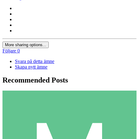
More sharing options...
Följare
0
Svara på detta ämne
Skapa nytt ämne
Recommended Posts