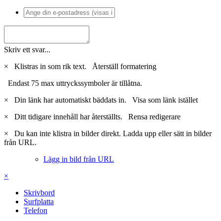
kommer att bli spelbar på nya spelare på samma sätt som du kan
spela upp det gamla formatet VCD(MPEG1) på de nuvarande.
0
Citera
Delta i konversationen
Du kan posta nu och bli medlem senare. Om du har ett konto,
logga
in nu
för att posta med ditt konto.
Skriv ett svar...
×
Klistras in som rik text.
Återställ formatering
Endast 75 max uttryckssymboler är tillåtna.