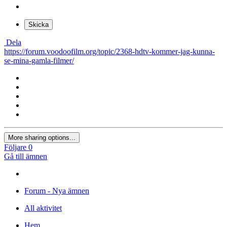
×
Din länk har automatiskt bäddats in.
Visa som länk istället
×
Ditt tidigare innehåll har återställts.
Rensa redigerare
×
Du kan inte klistra in bilder direkt. Ladda upp eller sätt in bilder
från URL.
Lägg in bild från URL
×
Skrivbord
Surfplatta
Telefon
Skicka
Dela
https://forum.voodoofilm.org/topic/2368-hdtv-kommer-jag-kunna-
se-mina-gamla-filmer/