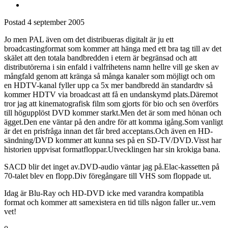
Postad
4 september 2005
Jo men PAL även om det distribueras digitalt är ju ett
broadcastingformat som kommer att hänga med ett bra tag till av det
skälet att den totala bandbredden i etern är begränsad och att
distributörerna i sin enfald i valfrihetens namn hellre vill ge sken av
mångfald genom att kränga så många kanaler som möjligt och om
en HDTV-kanal fyller upp ca 5x mer bandbredd än standardtv så
kommer HDTV via broadcast att få en undanskymd plats.Däremot
tror jag att kinematografisk film som gjorts för bio och sen överförs
till högupplöst DVD kommer starkt.Men det är som med hönan och
ägget.Den ene väntar på den andre för att komma igång.Som vanligt
är det en prisfråga innan det får bred acceptans.Och även en HD-
sändning/DVD kommer att kunna ses på en SD-TV/DVD.Visst har
historien uppvisat formatfloppar.Utvecklingen har sin krokiga bana.
SACD blir det inget av.DVD-audio väntar jag på.Elac-kassetten på
70-talet blev en flopp.Div föregångare till VHS som floppade ut.
Idag är Blu-Ray och HD-DVD icke med varandra kompatibla
format och kommer att samexistera en tid tills någon faller ur..vem
vet!