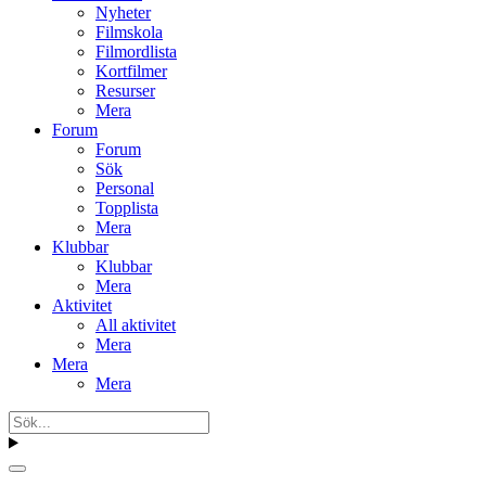
Nyheter
Filmskola
Filmordlista
Kortfilmer
Resurser
Mera
Forum
Forum
Sök
Personal
Topplista
Mera
Klubbar
Klubbar
Mera
Aktivitet
All aktivitet
Mera
Mera
Mera