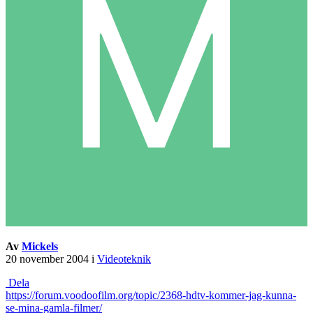
Av
Mickels
20 november 2004
i
Videoteknik
Dela
https://forum.voodoofilm.org/topic/2368-hdtv-kommer-jag-kunna-
se-mina-gamla-filmer/