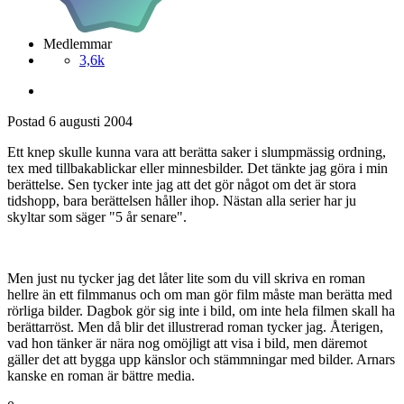
Medlemmar
3,6k
Postad
6 augusti 2004
Ett knep skulle kunna vara att berätta saker i slumpmässig ordning,
tex med tillbakablickar eller minnesbilder. Det tänkte jag göra i min
berättelse. Sen tycker inte jag att det gör något om det är stora
tidshopp, bara berättelsen håller ihop. Nästan alla serier har ju
skyltar som säger "5 år senare".
Men just nu tycker jag det låter lite som du vill skriva en roman
hellre än ett filmmanus och om man gör film måste man berätta med
rörliga bilder. Dagbok gör sig inte i bild, om inte hela filmen skall ha
berättarröst. Men då blir det illustrerad roman tycker jag. Återigen,
vad hon tänker är nära nog omöjligt att visa i bild, men däremot
gäller det att bygga upp känslor och stämmningar med bilder. Arnars
kanske en roman är bättre media.