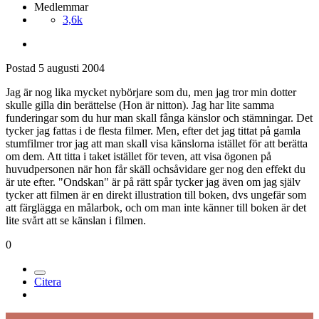
Medlemmar
3,6k
Postad
5 augusti 2004
Jag är nog lika mycket nybörjare som du, men jag tror min dotter
skulle gilla din berättelse (Hon är nitton). Jag har lite samma
funderingar som du hur man skall fånga känslor och stämningar. Det
tycker jag fattas i de flesta filmer. Men, efter det jag tittat på gamla
stumfilmer tror jag att man skall visa känslorna istället för att berätta
om dem. Att titta i taket istället för teven, att visa ögonen på
huvudpersonen när hon får skäll ochsåvidare ger nog den effekt du
är ute efter. "Ondskan" är på rätt spår tycker jag även om jag själv
tycker att filmen är en direkt illustration till boken, dvs ungefär som
att färglägga en målarbok, och om man inte känner till boken är det
lite svårt att se känslan i filmen.
0
Citera