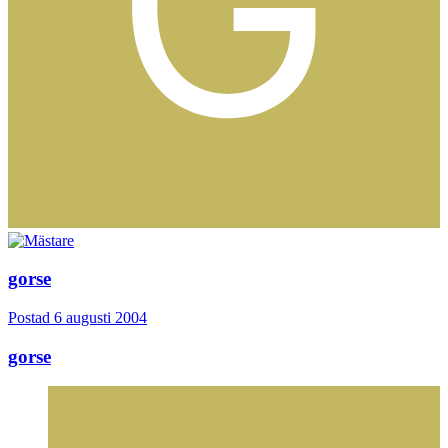
gorse
Postad
6 augusti 2004
gorse