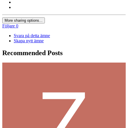
More sharing options...
Följare
0
Svara på detta ämne
Skapa nytt ämne
Recommended Posts