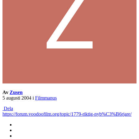
Av
Zusen
5 augusti 2004
i
Filmmanus
Dela
https://forum.voodoofilm.org/topic/1779-riktig-nyb%C3%B6rjare/