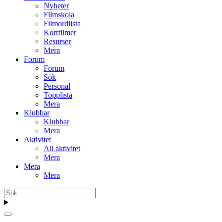
Nyheter
Filmskola
Filmordlista
Kortfilmer
Resurser
Mera
Forum
Forum
Sök
Personal
Topplista
Mera
Klubbar
Klubbar
Mera
Aktivitet
All aktivitet
Mera
Mera
Mera