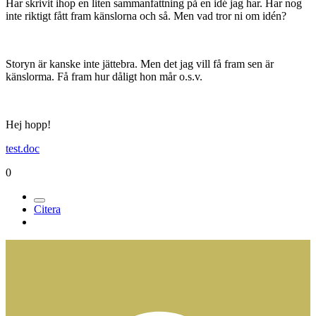
Har skrivit ihop en liten sammanfattning på en idé jag har. Har nog
inte riktigt fått fram känslorna och så. Men vad tror ni om idén?
Storyn är kanske inte jättebra. Men det jag vill få fram sen är
känslorma. Få fram hur dåligt hon mår o.s.v.
Hej hopp!
test.doc
0
Citera