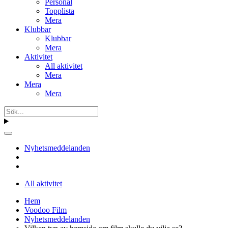
Personal
Topplista
Mera
Klubbar
Klubbar
Mera
Aktivitet
All aktivitet
Mera
Mera
Mera
Nyhetsmeddelanden
All aktivitet
Hem
Voodoo Film
Nyhetsmeddelanden