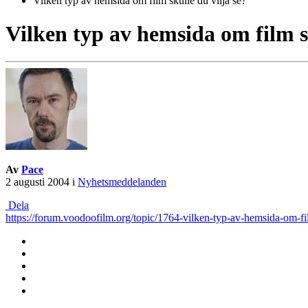
Vilken typ av hemsida om film skulle du vilja se?
Vilken typ av hemsida om film sk
Av
Pace
2 augusti 2004
i
Nyhetsmeddelanden
Dela
https://forum.voodoofilm.org/topic/1764-vilken-typ-av-hemsida-om-fil