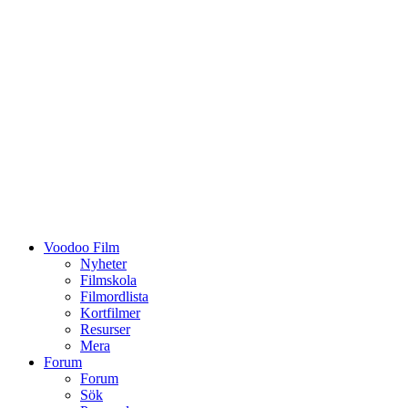
Voodoo Film
Nyheter
Filmskola
Filmordlista
Kortfilmer
Resurser
Mera
Forum
Forum
Sök