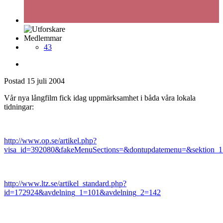
Medlemmar
43
Postad
15 juli 2004
Vår nya långfilm fick idag uppmärksamhet i båda våra lokala
tidningar:
http://www.op.se/artikel.php?
visa_id=392080&fakeMenuSections=&dontupdatemenu=&sektion_1
http://www.ltz.se/artikel_standard.php?
id=172924&avdelning_1=101&avdelning_2=142