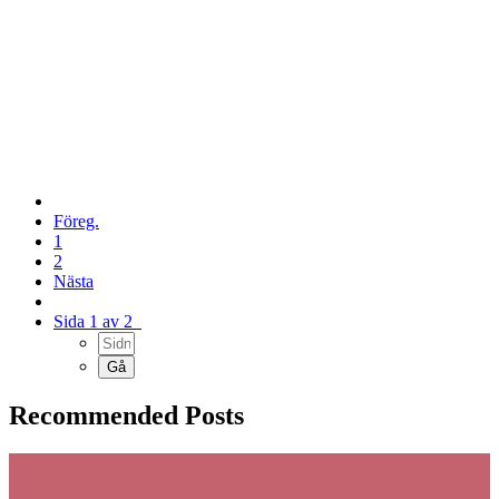
Föreg.
1
2
Nästa
Sida 1 av 2
Recommended Posts