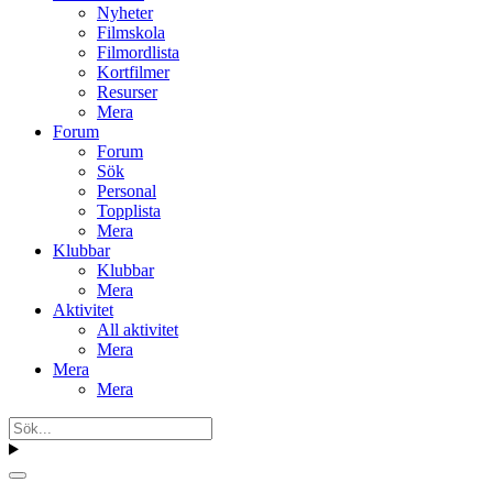
Nyheter
Filmskola
Filmordlista
Kortfilmer
Resurser
Mera
Forum
Forum
Sök
Personal
Topplista
Mera
Klubbar
Klubbar
Mera
Aktivitet
All aktivitet
Mera
Mera
Mera