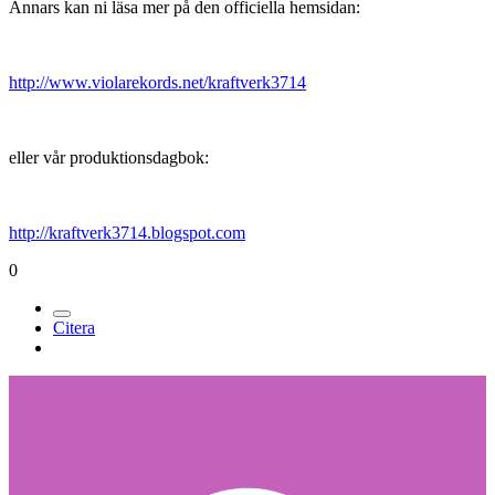
Annars kan ni läsa mer på den officiella hemsidan:
http://www.violarekords.net/kraftverk3714
eller vår produktionsdagbok:
http://kraftverk3714.blogspot.com
0
Citera