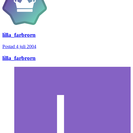
lilla_farbrorn
Postad
4 juli 2004
lilla_farbrorn