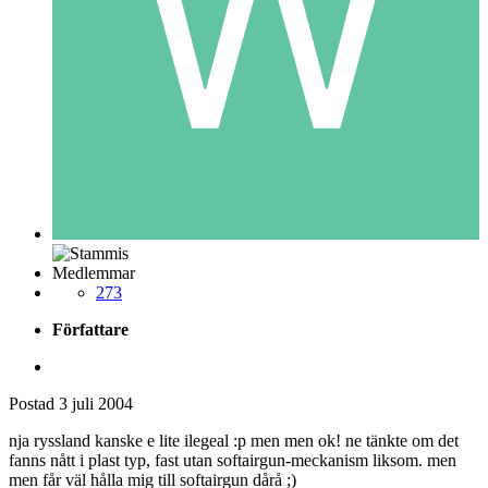
Medlemmar
273
Författare
Postad
3 juli 2004
nja ryssland kanske e lite ilegeal :p men men ok! ne tänkte om det
fanns nått i plast typ, fast utan softairgun-meckanism liksom. men
men får väl hålla mig till softairgun dårå ;)