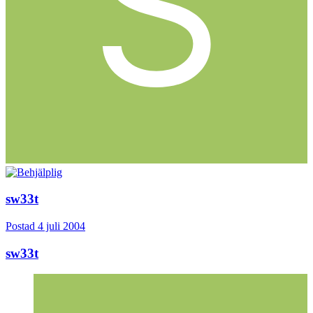
sw33t
Postad
4 juli 2004
sw33t