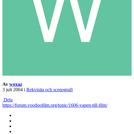
Av
woxaz
3 juli 2004
i
Rekvisita och scenografi
Dela
https://forum.voodoofilm.org/topic/1606-vapen-till-film/