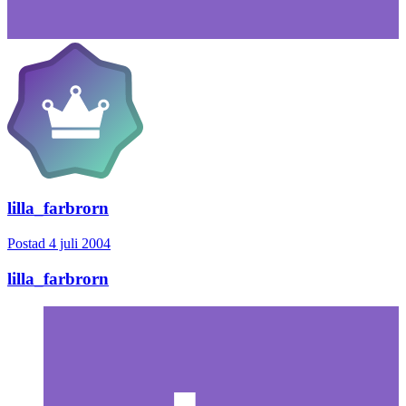
lilla_farbrorn
Postad
4 juli 2004
lilla_farbrorn