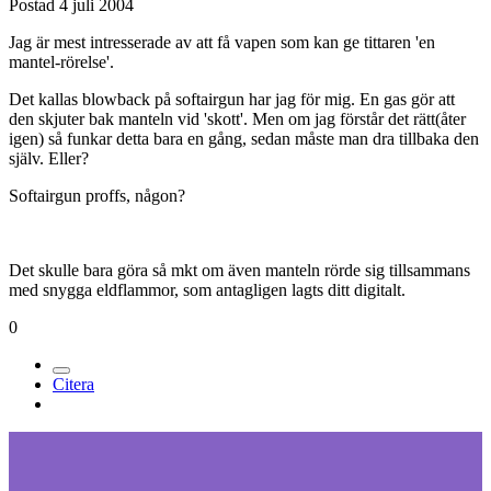
Postad
4 juli 2004
Jag är mest intresserade av att få vapen som kan ge tittaren 'en
mantel-rörelse'.
Det kallas blowback på softairgun har jag för mig. En gas gör att
den skjuter bak manteln vid 'skott'. Men om jag förstår det rätt(åter
igen) så funkar detta bara en gång, sedan måste man dra tillbaka den
själv. Eller?
Softairgun proffs, någon?
Det skulle bara göra så mkt om även manteln rörde sig tillsammans
med snygga eldflammor, som antagligen lagts ditt digitalt.
0
Citera