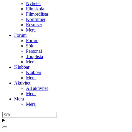
Nyheter
Filmskola
Filmordlista
Kortfilmer
Resurser
Mera
Forum
Forum
Sök
Personal
Topplista
Mera
Klubbar
Klubbar
Mera
Aktivitet
All aktivitet
Mera
Mera
Mera