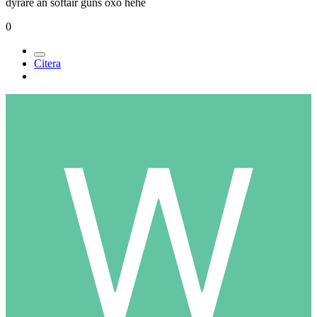
dyrare än softair guns oxo hehe
0
Citera