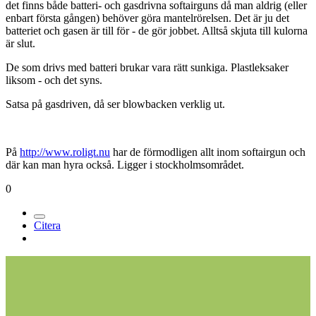
det finns både batteri- och gasdrivna softairguns då man aldrig (eller
enbart första gången) behöver göra mantelrörelsen. Det är ju det
batteriet och gasen är till för - de gör jobbet. Alltså skjuta till kulorna
är slut.
De som drivs med batteri brukar vara rätt sunkiga. Plastleksaker
liksom - och det syns.
Satsa på gasdriven, då ser blowbacken verklig ut.
På
http://www.roligt.nu
har de förmodligen allt inom softairgun och
där kan man hyra också. Ligger i stockholmsområdet.
0
Citera