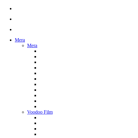
Mera
Mera
Voodoo Film