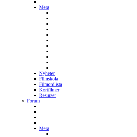
Mera
Nyheter
Filmskola
Filmordlista
Kortfilmer
Resurser
Forum
Mera