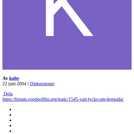
Av
kobe
22 juni 2004
i
Diskussioner
Dela
https://forum.voodoofilm.org/topic/1545-vad-tycks-om-hemsida/