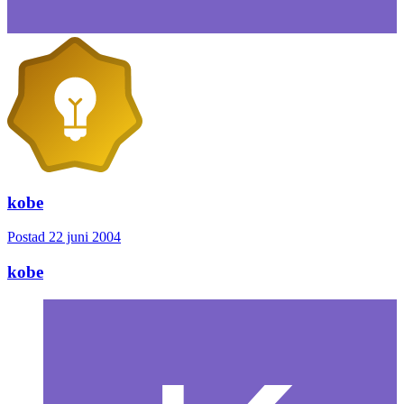
kobe
Postad
22 juni 2004
kobe