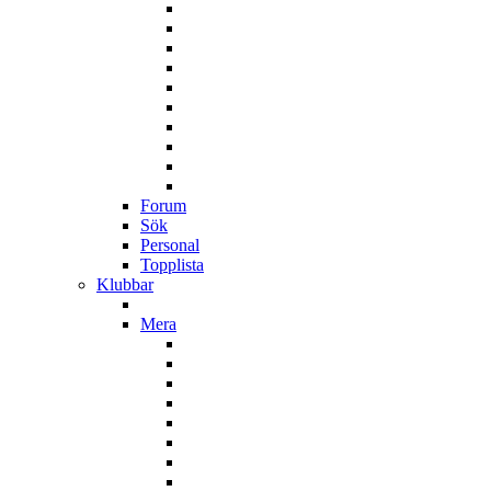
Forum
Sök
Personal
Topplista
Klubbar
Mera