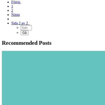
Föreg.
1
2
Nästa
Sida 2 av 2
Recommended Posts