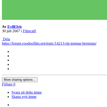
Av
EvilElvis
30 juli 2007
i
Filmcafé
Dela
https://forum.voodoofilm.org/topic/14213-rip-ingmar-bergman/
More sharing options...
Följare
0
Svara på detta ämne
Skapa nytt ämne