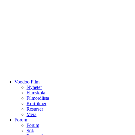
Voodoo Film
Nyheter
Filmskola
Filmordlista
Kortfilmer
Resurser
Mera
Forum
Forum
Sök