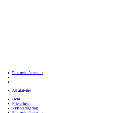
För- och eftertexter
All aktivitet
Hem
Efterarbete
Videoredigering
För- och eftertexter