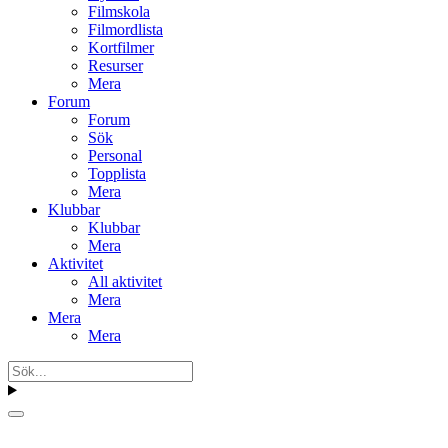
Filmskola
Filmordlista
Kortfilmer
Resurser
Mera
Forum
Forum
Sök
Personal
Topplista
Mera
Klubbar
Klubbar
Mera
Aktivitet
All aktivitet
Mera
Mera
Mera