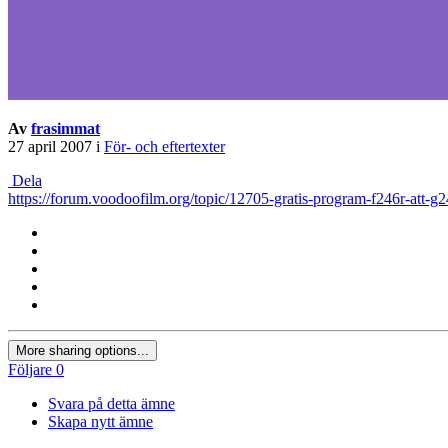
Av
frasimmat
27 april 2007
i
För- och eftertexter
Dela
https://forum.voodoofilm.org/topic/12705-gratis-program-f246r-att-g24
More sharing options...
Följare
0
Svara på detta ämne
Skapa nytt ämne