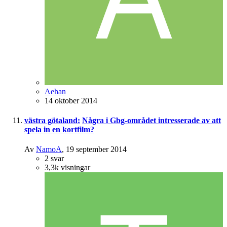
Aehan
14 oktober 2014
västra götaland:
Några i Gbg-området intresserade av att
spela in en kortfilm?
Av
NamoA
,
19 september 2014
2
svar
3,3k
visningar