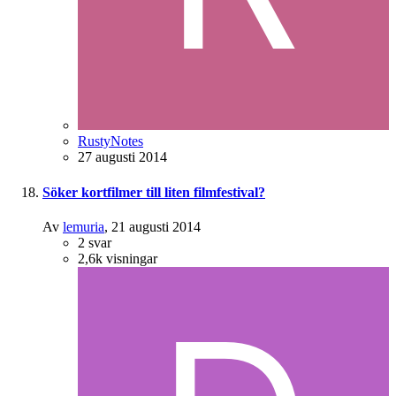
RustyNotes
27 augusti 2014
Söker kortfilmer till liten filmfestival?
Av
lemuria
,
21 augusti 2014
2
svar
2,6k
visningar