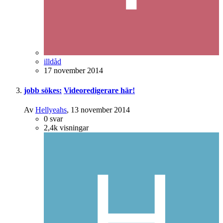
illdåd
17 november 2014
jobb sökes:
Videoredigerare här!
Av
Hellyeahs
,
13 november 2014
0
svar
2,4k
visningar