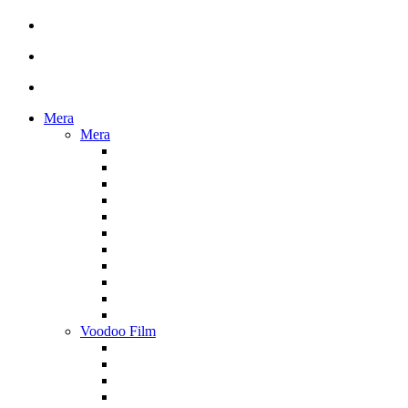
Mera
Mera
Voodoo Film