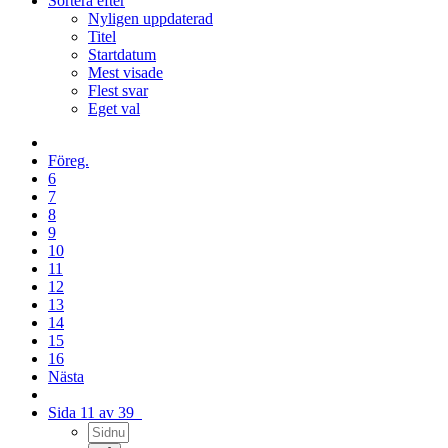
Sortera efter
Nyligen uppdaterad
Titel
Startdatum
Mest visade
Flest svar
Eget val
Föreg.
6
7
8
9
10
11
12
13
14
15
16
Nästa
Sida 11 av 39