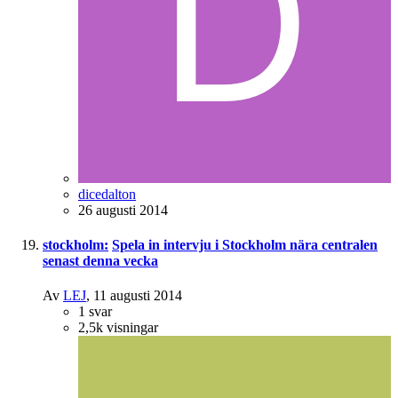
dicedalton
26 augusti 2014
stockholm:
Spela in intervju i Stockholm nära centralen
senast denna vecka
Av
LEJ
,
11 augusti 2014
1
svar
2,5k
visningar