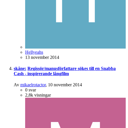
Hellyeahs
13 november 2014
skåne:
Regissör/manusförfattare sökes till en Snabba
Cash - inspirerande långfilm
Av
mikaelrotactor
,
10 november 2014
0
svar
2,8k
visningar