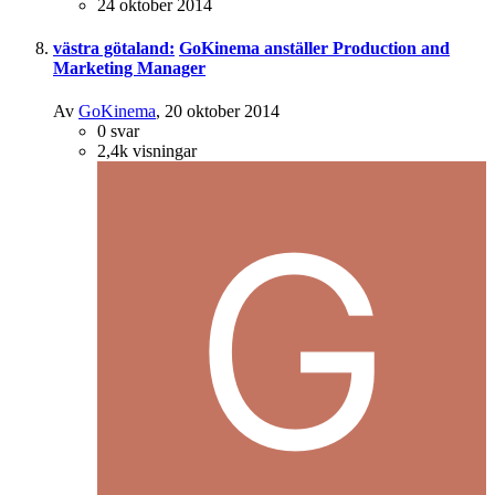
24 oktober 2014
västra götaland:
GoKinema anställer Production and
Marketing Manager
Av
GoKinema
,
20 oktober 2014
0
svar
2,4k
visningar