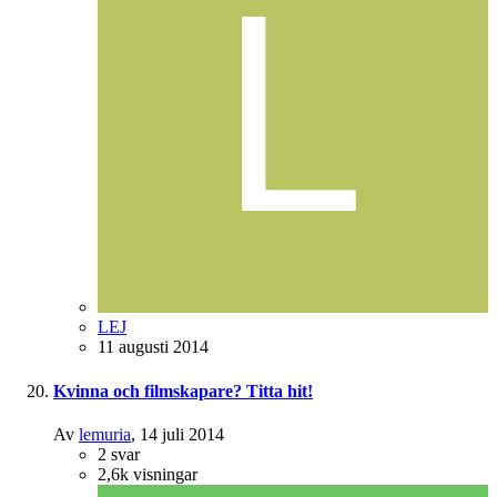
LEJ
11 augusti 2014
Kvinna och filmskapare? Titta hit!
Av
lemuria
,
14 juli 2014
2
svar
2,6k
visningar