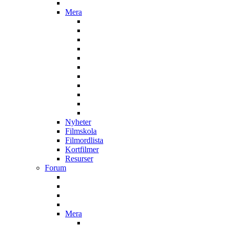
Mera
Nyheter
Filmskola
Filmordlista
Kortfilmer
Resurser
Forum
Mera