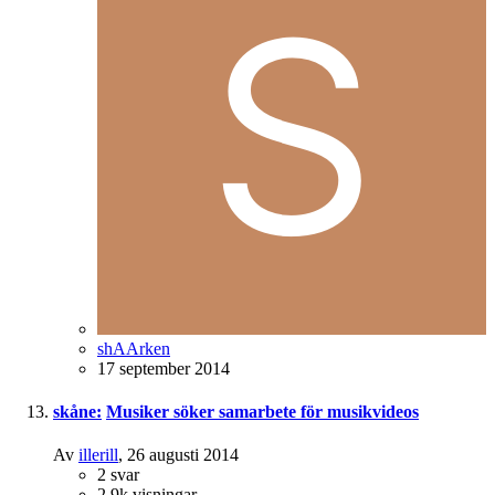
shAArken
17 september 2014
skåne:
Musiker söker samarbete för musikvideos
Av
illerill
,
26 augusti 2014
2
svar
2,9k
visningar