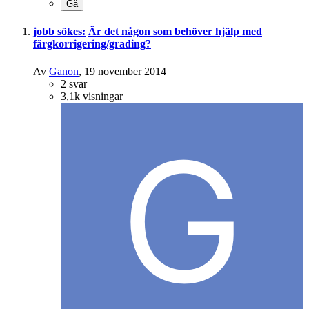
jobb sökes:
Är det någon som behöver hjälp med
färgkorrigering/grading?
Av
Ganon
,
19 november 2014
2
svar
3,1k
visningar