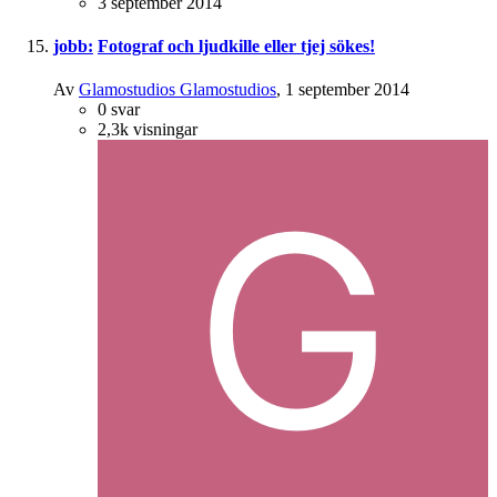
3 september 2014
jobb:
Fotograf och ljudkille eller tjej sökes!
Av
Glamostudios Glamostudios
,
1 september 2014
0
svar
2,3k
visningar