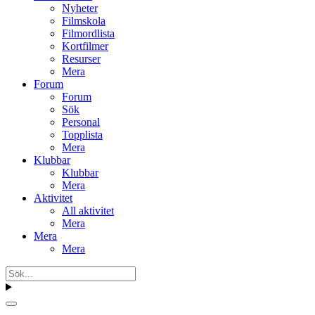
Nyheter
Filmskola
Filmordlista
Kortfilmer
Resurser
Mera
Forum
Forum
Sök
Personal
Topplista
Mera
Klubbar
Klubbar
Mera
Aktivitet
All aktivitet
Mera
Mera
Mera