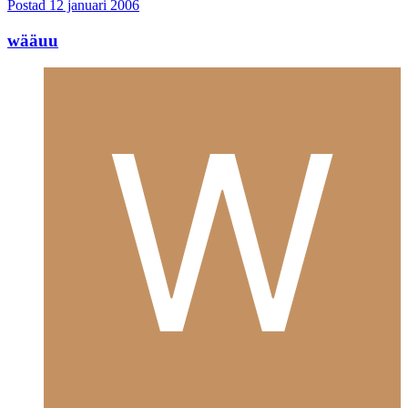
Postad
12 januari 2006
wääuu