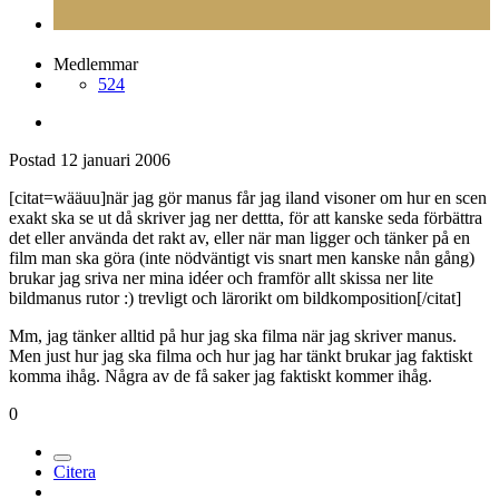
Medlemmar
524
Postad
12 januari 2006
[citat=wääuu]när jag gör manus får jag iland visoner om hur en scen
exakt ska se ut då skriver jag ner dettta, för att kanske seda förbättra
det eller använda det rakt av, eller när man ligger och tänker på en
film man ska göra (inte nödväntigt vis snart men kanske nån gång)
brukar jag sriva ner mina idéer och framför allt skissa ner lite
bildmanus rutor :) trevligt och lärorikt om bildkomposition[/citat]
Mm, jag tänker alltid på hur jag ska filma när jag skriver manus.
Men just hur jag ska filma och hur jag har tänkt brukar jag faktiskt
komma ihåg. Några av de få saker jag faktiskt kommer ihåg.
0
Citera