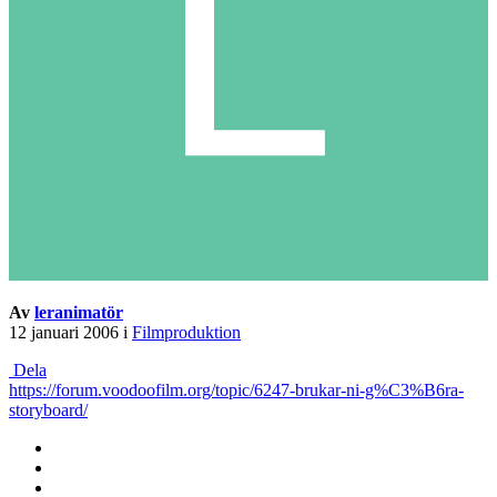
Av
leranimatör
12 januari 2006
i
Filmproduktion
Dela
https://forum.voodoofilm.org/topic/6247-brukar-ni-g%C3%B6ra-
storyboard/