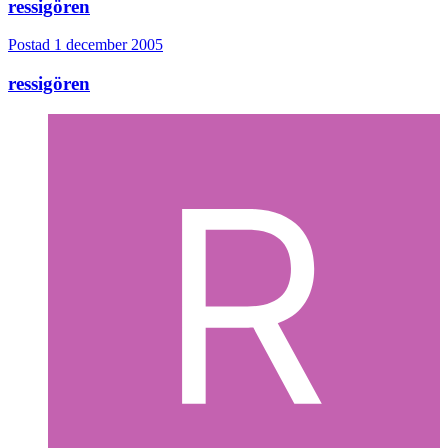
ressigören
Postad
1 december 2005
ressigören