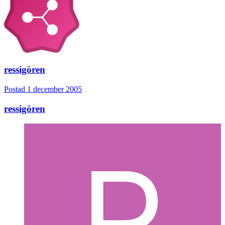
ressigören
Postad
1 december 2005
ressigören