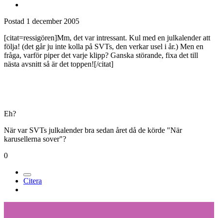
Postad
1 december 2005
[citat=ressigören]Mm, det var intressant. Kul med en julkalender att
följa! (det går ju inte kolla på SVTs, den verkar usel i år.) Men en
fråga, varför piper det varje klipp? Ganska störande, fixa det till
nästa avsnitt så är det toppen![/citat]
Eh?
När var SVTs julkalender bra sedan året då de körde "När
karusellerna sover"?
0
Citera