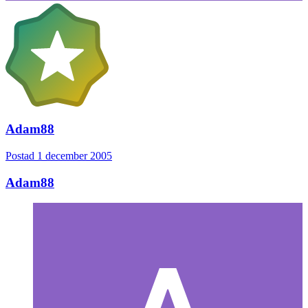
Adam88
Postad
1 december 2005
Adam88