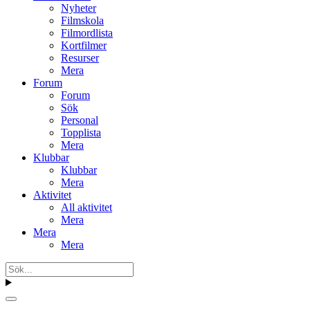
Nyheter
Filmskola
Filmordlista
Kortfilmer
Resurser
Mera
Forum
Forum
Sök
Personal
Topplista
Mera
Klubbar
Klubbar
Mera
Aktivitet
All aktivitet
Mera
Mera
Mera