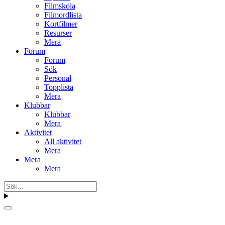
Filmskola
Filmordlista
Kortfilmer
Resurser
Mera
Forum
Forum
Sök
Personal
Topplista
Mera
Klubbar
Klubbar
Mera
Aktivitet
All aktivitet
Mera
Mera
Mera