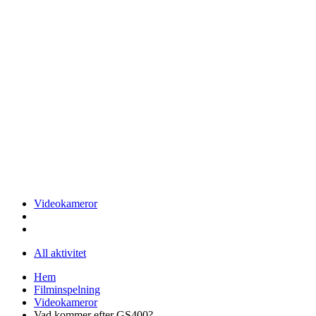
Videokameror
All aktivitet
Hem
Filminspelning
Videokameror
Vad kommer efter GS400?