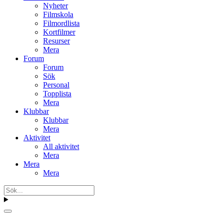
Nyheter
Filmskola
Filmordlista
Kortfilmer
Resurser
Mera
Forum
Forum
Sök
Personal
Topplista
Mera
Klubbar
Klubbar
Mera
Aktivitet
All aktivitet
Mera
Mera
Mera