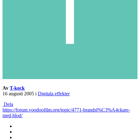
Av
T-kock
16 augusti 2005
i
Digitala effekter
Dela
https://forum.voodoofilm.org/topic/4771-brandsl%C3%A4ckare-
med-blod/