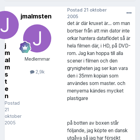
Postad
21 oktober
jmalmsten
2005
det är där kruxet är... om man
bortser från att min dator inte
orkar hantera dataflödet så är
j
hela filmen där, i HD, på DVD-
m
rom. Jag kan hoppa till alla
al
Medlemmar
scener i filmen och den
m
grynigheten jag ser kan vara
2,9k
s
den i 35mm kopian som
t
användes som master. och
e
menyerna kändes mycket
n
plastigare
Postad
21
oktober
på botten av boxen står
2005
följande, jag köpte en dansk
utgåva så jag har försökt