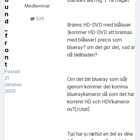
stackars lilla mig :) Till frågan:
u
Medlemmar
n
526
d
Bränns HD-DVD med blålaser
_
(kommer HD-DVD att brännas
f
med blålaser) precis som
r
blueray? om det gör det, vad är
o
då skillnaden?
n
t
Postad
21
Om det blir blueray som slår
oktober
igenom kommer det komma
2005
blueraykameror då som det har
kommit HD och HDVkameror
nu?[/citat]
Tja! har ju rættut en del av dina