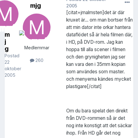
mjg
2005
[citat=jmalmsten]det är där
kruxet är... om man bortser från
att min dator inte orkar hantera
m
dataflödet så är hela filmen där,
j
i HD, på DVD-rom. Jag kan
g
Medlemmar
hoppa till alla scener i filmen
Postad
och den grynigheten jag ser
260
22
kan vara den i 35mm kopian
oktober
som användes som master.
2005
och menyerna kändes mycket
plastigare[/citat]
Om du bara spelat den direkt
från DVD-rommen så är det
nog inte konstigt att det säckar
ihop. Från HD går det nog