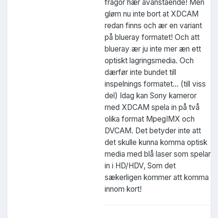
frågor hær åvanstående! Men
gløm nu inte bort at XDCAM
redan finns och ær en variant
på blueray formatet! Och att
blueray ær ju inte mer æn ett
optiskt lagringsmedia. Och
dærfør inte bundet till
inspelnings formatet... (till viss
del) Idag kan Sony kameror
med XDCAM spela in på två
olika format MpegIMX och
DVCAM. Det betyder inte att
det skulle kunna komma optisk
media med blå laser som spelar
in i HD/HDV, Som det
sækerligen kommer att komma
innom kort!