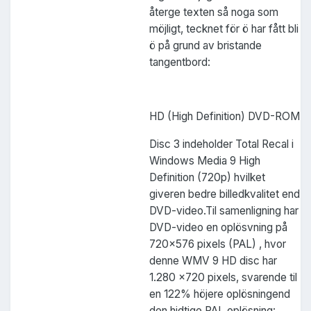
återge texten så noga som
möjligt, tecknet för ö har fått bli
ö på grund av bristande
tangentbord:
HD (High Definition) DVD-ROM
Disc 3 indeholder Total Recal i
Windows Media 9 High
Definition (720p) hvilket
giveren bedre billedkvalitet end
DVD-video.Til samenligning har
DVD-video en oplösvning på
720x576 pixels (PAL) , hvor
denne WMV 9 HD disc har
1.280 x720 pixels, svarende til
en 122% höjere oplösningend
den hidtige PAL oplösning: