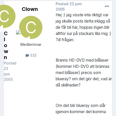
Postad
23 juni
Clown
2005
Hej :) jag visste inte riktigt var
jag skulle posta detta inlägg så
de får bli här, hoppas ingen blir
C
alltför sur på stackars lilla mig :)
l
Till frågan:
o
Medlemmar
w
533
n
Bränns HD-DVD med blålaser
Postad
(kommer HD-DVD att brännas
23
med blålaser) precis som
juni
blueray? om det gör det, vad är
2005
då skillnaden?
Om det blir blueray som slår
igenom kommer det komma