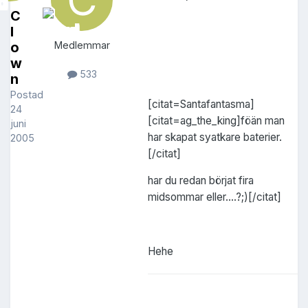
C
l
o
Medlemmar
w
533
n
Postad
[citat=Santafantasma]
24
[citat=ag_the_king]föän man
juni
har skapat syatkare baterier.
2005
[/citat]
har du redan börjat fira
midsommar eller....?;)[/citat]
Hehe