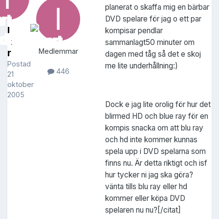
planerat o skaffa mig en bärbar
DVD spelare för jag o ett par
I
kompisar pendlar
o
sammanlagt50 minuter om
r
Medlemmar
dagen med tåg så det e skoj
Postad
me lite underhållning:)
446
21
oktober
2005
Dock e jag lite orolig för hur det
blirmed HD och blue ray för en
kompis snacka om att blu ray
och hd inte kommer kunnas
spela upp i DVD spelarna som
finns nu. Är detta riktigt och isf
hur tycker ni jag ska göra?
vänta tills blu ray eller hd
kommer eller köpa DVD
spelaren nu nu?[/citat]