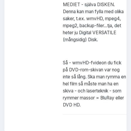
MEDIET - själva DISKEN.
Denna kan man fylla med olika
saker, t.ex. wmvHD, mpeg4,
mpeg2, backup-filer...tja, det
heter ju Digital VERSATILE
(mångsidig) Disk.
Så - wmvHD-fvideon du fick
på DVD-rom-skivan var nog
inte så lång. Ska man rymma en
hel film så måste man ha en
skiva - och laserteknik - som
rymmer massor = BluRay eller
DVD HD.