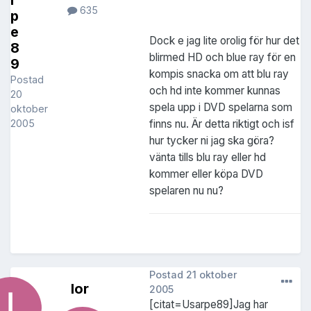
635
p
e
Dock e jag lite orolig för hur det
8
blirmed HD och blue ray för en
9
kompis snacka om att blu ray
Postad
och hd inte kommer kunnas
20
spela upp i DVD spelarna som
oktober
finns nu. Är detta riktigt och isf
2005
hur tycker ni jag ska göra?
vänta tills blu ray eller hd
kommer eller köpa DVD
spelaren nu nu?
Postad
21 oktober
Ior
2005
[citat=Usarpe89]Jag har