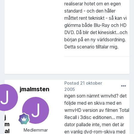
realiserar hotet om en egen
standard - och den håller
måttet rent tekniskt - så kan vi
glömma både Blu-Ray och HD
DVD. Då blir det kinesiskt...och
början på en ny världsordning.
Detta scenario tilltalar mig.
Postad
21 oktober
jmalmsten
2005
ingen som nämnt wmvhd? det
följde med en skiva med en
wmvHD version av filmen Total
j
Recall i 3disc editionen... min
m
dator pallade inte, men det är
al
Medlemmar
en vanlig dvd-rom-skiva med