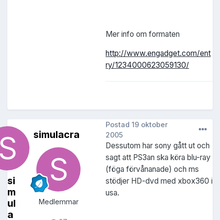
Mer info om formaten
http://www.engadget.com/ent
ry/1234000623059130/
Postad
19 oktober
simulacra
2005
Dessutom har sony gått ut och
sagt att PS3an ska köra blu-ray
(föga förvånanade) och ms
si
stödjer HD-dvd med xbox360 i
m
usa.
ul
Medlemmar
a