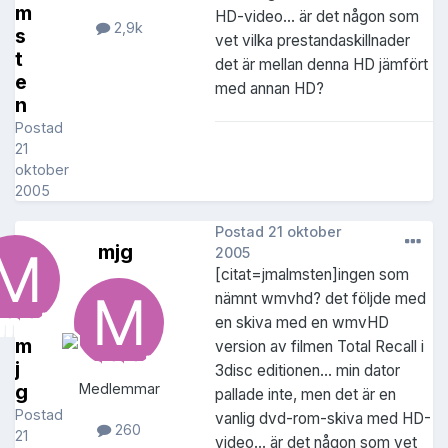
m
HD-video... är det någon som
2,9k
s
vet vilka prestandaskillnader
t
det är mellan denna HD jämfört
e
med annan HD?
n
Postad
21
oktober
2005
Postad
21 oktober
mjg
2005
[citat=jmalmsten]ingen som
nämnt wmvhd? det följde med
en skiva med en wmvHD
m
version av filmen Total Recall i
j
3disc editionen... min dator
g
Medlemmar
pallade inte, men det är en
Postad
vanlig dvd-rom-skiva med HD-
260
21
video... är det någon som vet