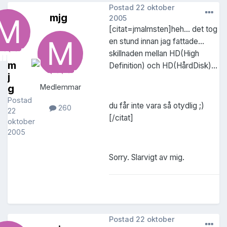
Postad
22 oktober
mjg
2005
[citat=jmalmsten]heh... det tog
en stund innan jag fattade...
skillnaden mellan HD(High
m
Definition) och HD(HårdDisk)...
j
g
Medlemmar
Postad
du får inte vara så otydlig ;)
260
22
[/citat]
oktober
2005
Sorry. Slarvigt av mig.
Postad
22 oktober