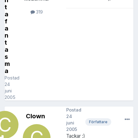
n
t
319
a
f
a
n
t
a
s
m
a
Postad
24
juni
2005
Postad
Clown
24
Författare
juni
2005
Tackar :)