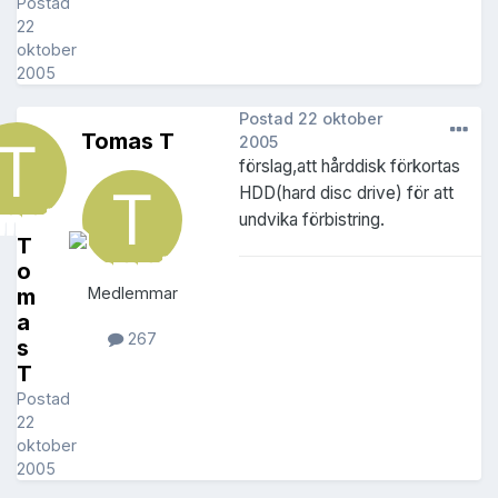
Postad
22
oktober
2005
Postad
22 oktober
Tomas T
2005
förslag,att hårddisk förkortas
HDD(hard disc drive) för att
undvika förbistring.
T
o
m
Medlemmar
a
267
s
T
Postad
22
oktober
2005