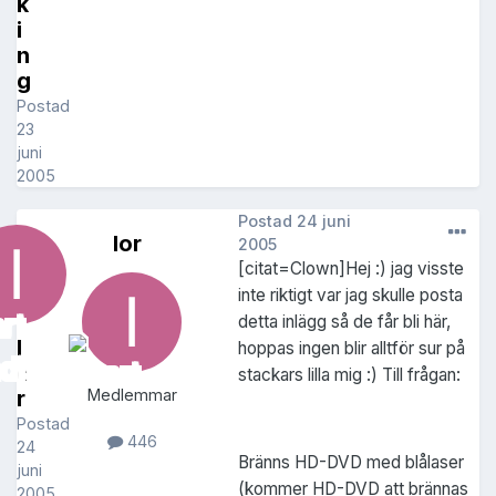
k
i
n
g
Postad
23
juni
2005
Postad
24 juni
Ior
2005
[citat=Clown]Hej :) jag visste
inte riktigt var jag skulle posta
detta inlägg så de får bli här,
I
hoppas ingen blir alltför sur på
o
stackars lilla mig :) Till frågan:
r
Medlemmar
Postad
446
24
Bränns HD-DVD med blålaser
juni
(kommer HD-DVD att brännas
2005