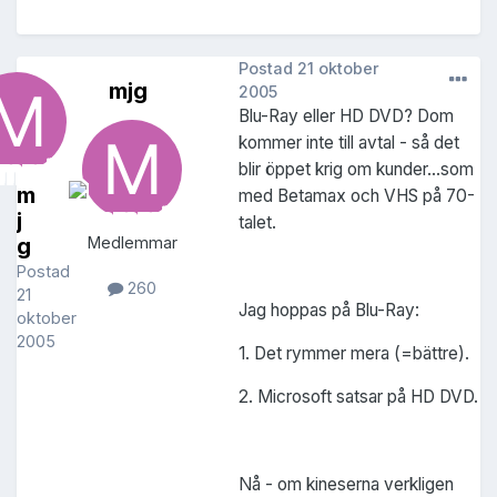
Postad
21 oktober
mjg
2005
Blu-Ray eller HD DVD? Dom
kommer inte till avtal - så det
blir öppet krig om kunder...som
m
med Betamax och VHS på 70-
j
talet.
g
Medlemmar
Postad
260
21
Jag hoppas på Blu-Ray:
oktober
2005
1. Det rymmer mera (=bättre).
2. Microsoft satsar på HD DVD.
Nå - om kineserna verkligen