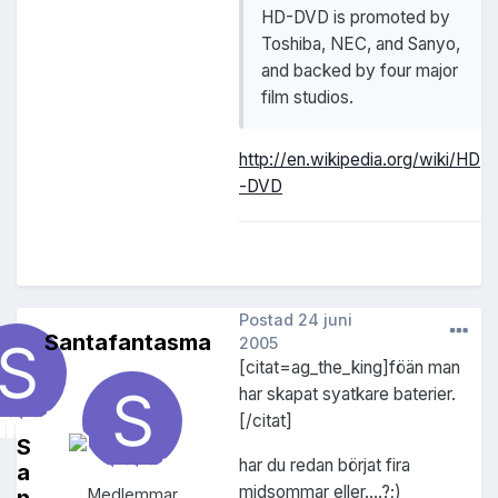
HD-DVD is promoted by
Toshiba, NEC, and Sanyo,
and backed by four major
film studios.
http://en.wikipedia.org/wiki/HD
-DVD
Postad
24 juni
Santafantasma
2005
[citat=ag_the_king]föän man
har skapat syatkare baterier.
[/citat]
S
har du redan börjat fira
a
midsommar eller....?;)
Medlemmar