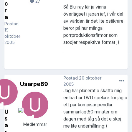
27
c
Så Blu-ray lär ju vinna
r
överlägset i japan iaf, i vår del
a
av världen är det lite osäkrare,
Postad
beror på hur många
19
porrproduktionsfirmor som
oktober
stödjer respektive format ;)
2005
Postad
20 oktober
Usarpe89
2005
Jag har planerat o skaffa mig
en bärbar DVD spelare för jag o
ett par kompisar pendlar
U
sammanlagt50 minuter om
s
dagen med tåg så det e skoj
a
Medlemmar
me lite underhållning:)
r