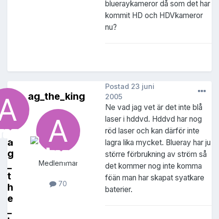
blueraykameror då som det har
kommit HD och HDVkameror
nu?
Postad
23 juni
ag_the_king
2005
Ne vad jag vet är det inte blå
laser i hddvd. Hddvd har nog
röd laser och kan därför inte
a
lagra lika mycket. Blueray har ju
g
större förbrukning av ström så
_
Medlemmar
det kommer nog inte komma
t
föän man har skapat syatkare
70
h
baterier.
e
_