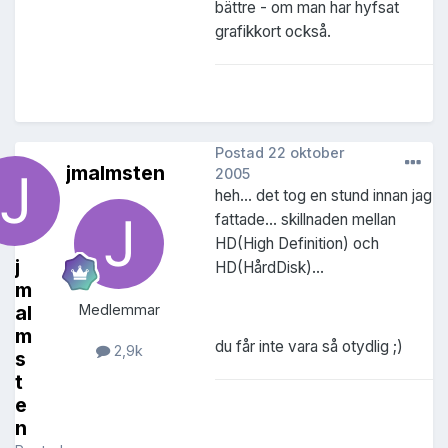
bättre - om man har hyfsat
grafikkort också.
Postad
22 oktober
jmalmsten
2005
heh... det tog en stund innan jag
fattade... skillnaden mellan
HD(High Definition) och
j
HD(HårdDisk)...
m
al
Medlemmar
m
du får inte vara så otydlig ;)
2,9k
s
t
e
n