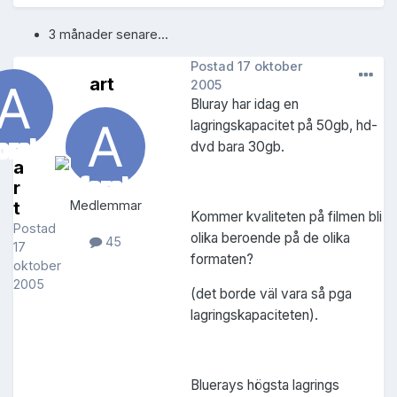
3 månader senare...
Postad
17 oktober
art
2005
Bluray har idag en
lagringskapacitet på 50gb, hd-
dvd bara 30gb.
a
r
t
Medlemmar
Kommer kvaliteten på filmen bli
Postad
olika beroende på de olika
45
17
formaten?
oktober
2005
(det borde väl vara så pga
lagringskapaciteten).
Bluerays högsta lagrings