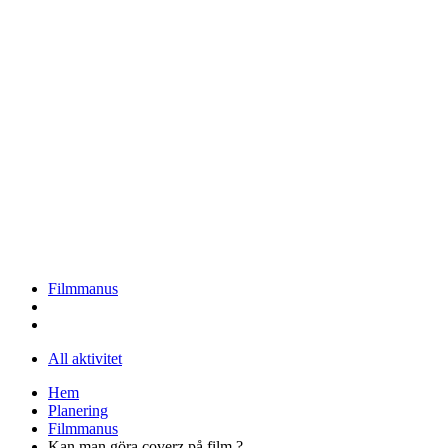
Filmmanus
All aktivitet
Hem
Planering
Filmmanus
Kan man göra coverz på film ?