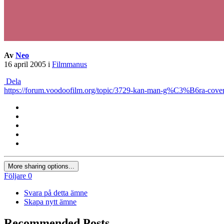
Av
Neo
16 april 2005
i
Filmmanus
Dela
https://forum.voodoofilm.org/topic/3729-kan-man-g%C3%B6ra-cov
More sharing options...
Följare
0
Svara på detta ämne
Skapa nytt ämne
Recommended Posts