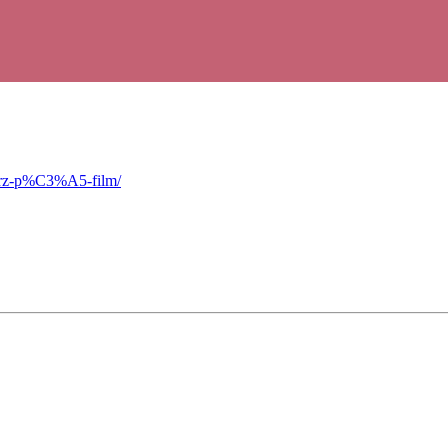
erz-p%C3%A5-film/