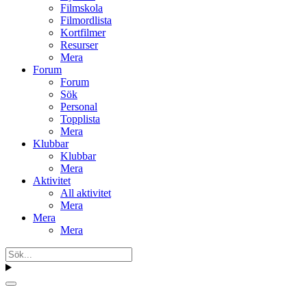
Filmskola
Filmordlista
Kortfilmer
Resurser
Mera
Forum
Forum
Sök
Personal
Topplista
Mera
Klubbar
Klubbar
Mera
Aktivitet
All aktivitet
Mera
Mera
Mera