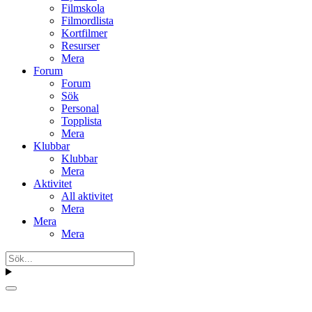
Filmskola
Filmordlista
Kortfilmer
Resurser
Mera
Forum
Forum
Sök
Personal
Topplista
Mera
Klubbar
Klubbar
Mera
Aktivitet
All aktivitet
Mera
Mera
Mera