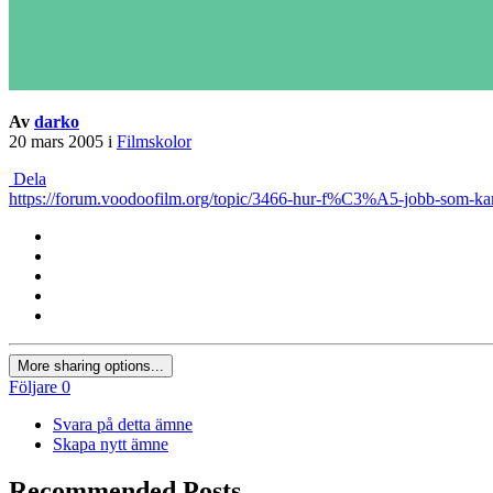
Av
darko
20 mars 2005
i
Filmskolor
Dela
https://forum.voodoofilm.org/topic/3466-hur-f%C3%A5-jobb-som-kam
More sharing options...
Följare
0
Svara på detta ämne
Skapa nytt ämne
Recommended Posts