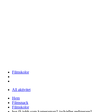
Filmskolor
All aktivitet
Hem
Filmsnack
Filmskolor
hur få jobb som kameraman? /och/eller redigerare?