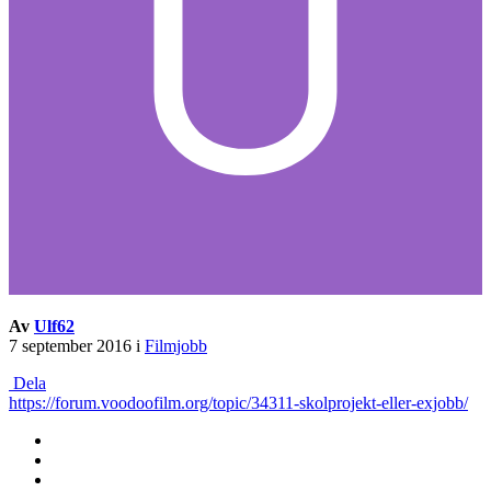
Av
Ulf62
7 september 2016
i
Filmjobb
Dela
https://forum.voodoofilm.org/topic/34311-skolprojekt-eller-exjobb/