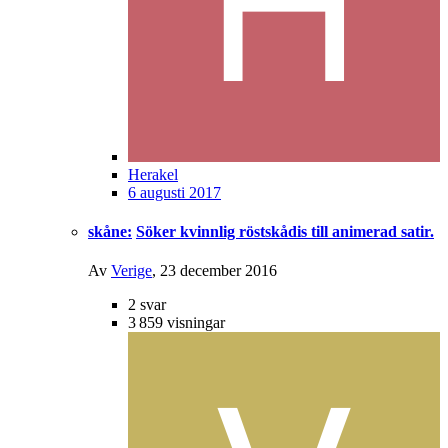
Herakel
6 augusti 2017
skåne:
Söker kvinnlig röstskådis till animerad satir.
Av
Verige
,
23 december 2016
2
svar
3 859
visningar