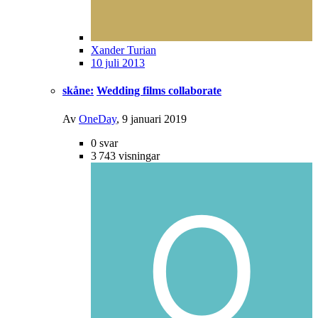
Xander Turian
10 juli 2013
skåne:
Wedding films collaborate
Av
OneDay
,
9 januari 2019
0
svar
3 743
visningar