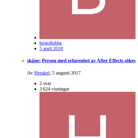
bestoftobbe
5 april 2018
skåne:
Person med erfarenhet av After Effects sökes
Av
Herakel
,
5 augusti 2017
2
svar
3 624
visningar