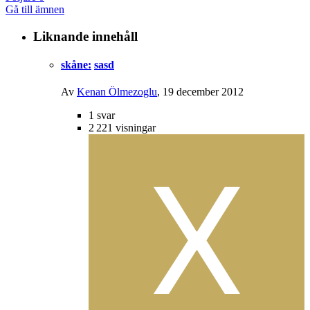
Gå till ämnen
Liknande innehåll
skåne:
sasd
Av
Kenan Ölmezoglu
,
19 december 2012
1
svar
2 221
visningar