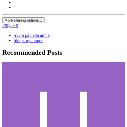
More sharing options...
Följare
0
Svara på detta ämne
Skapa nytt ämne
Recommended Posts