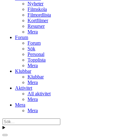
Nyheter
Filmskola
Filmordlista
Kortfilmer
Resurser
Mera
Forum
Forum
Sök
Personal
Topplista
Mera
Klubbar
Klubbar
Mera
Aktivitet
All aktivitet
Mera
Mera
Mera