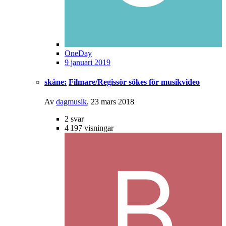
OneDay
9 januari 2019
skåne:
Filmare/Regissör sökes för musikvideo
Av
dagmusik
,
23 mars 2018
2
svar
4 197
visningar