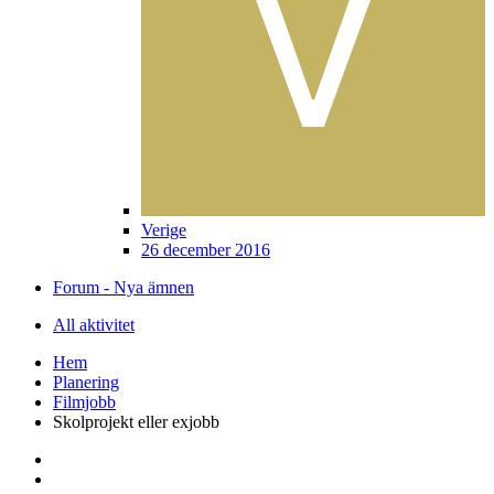
Verige
26 december 2016
Forum - Nya ämnen
All aktivitet
Hem
Planering
Filmjobb
Skolprojekt eller exjobb