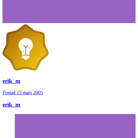
erik_m
Postad
13 mars 2005
erik_m