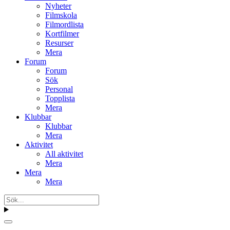
Nyheter
Filmskola
Filmordlista
Kortfilmer
Resurser
Mera
Forum
Forum
Sök
Personal
Topplista
Mera
Klubbar
Klubbar
Mera
Aktivitet
All aktivitet
Mera
Mera
Mera