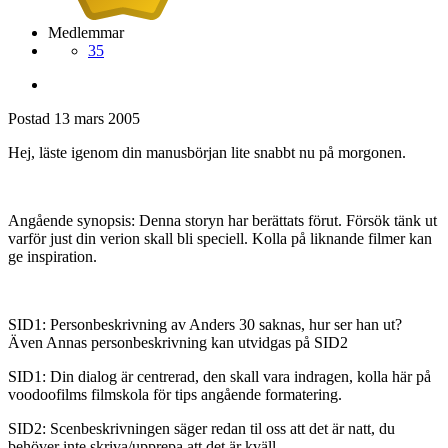
Medlemmar
35
Postad
13 mars 2005
Hej, läste igenom din manusbörjan lite snabbt nu på morgonen.
Angående synopsis: Denna storyn har berättats förut. Försök tänk ut
varför just din verion skall bli speciell. Kolla på liknande filmer kan
ge inspiration.
SID1: Personbeskrivning av Anders 30 saknas, hur ser han ut?
Även Annas personbeskrivning kan utvidgas på SID2
SID1: Din dialog är centrerad, den skall vara indragen, kolla här på
voodoofilms filmskola för tips angående formatering.
SID2: Scenbeskrivningen säger redan til oss att det är natt, du
behöver inte skriva/upprepa att det är kväll.