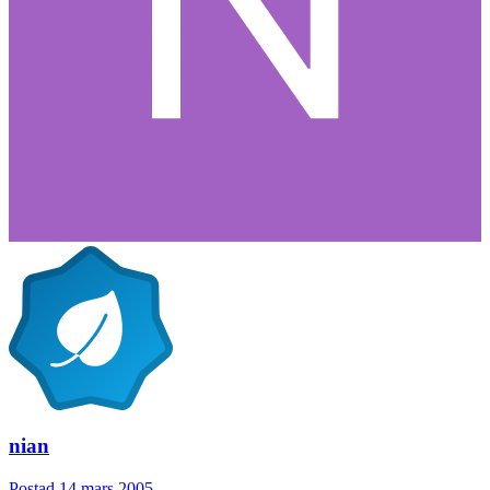
nian
Postad
14 mars 2005