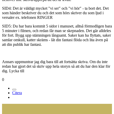
SID4: Det är väldigt mycket "vi ser" och "vi hör" - ta bort det. Det
som händer beskriver du och det som hörs skriver du som ljud i
versaler ex. telefonen RINGER
SID5: Du har bara kommit 5 sidor i manuset, alltså förmodligen bara
5 minuter i filmen, och redan får man se skepnaden. Det går alldeles
för fort. Bygg upp stämningen långsamt. Saker kan ha flyttats, saker
samlar omkull, katter skräms - låt din fantasi flöda och lita även på
att din publik har fantasi.
Annars uppmuntrar jag dig bara till att fortsätta skriva. Om du inte
redan har gjort det så skriv upp hela storyn så att du har den klar för
dig. Lycka till
0
Citera