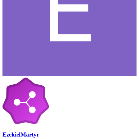
EzekielMartyr