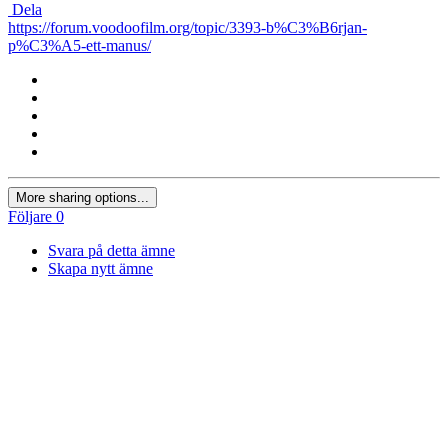
Dela
https://forum.voodoofilm.org/topic/3393-b%C3%B6rjan-
p%C3%A5-ett-manus/
More sharing options...
Följare
0
Svara på detta ämne
Skapa nytt ämne