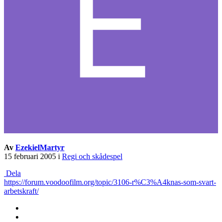
Av
EzekielMartyr
15 februari 2005
i
Regi och skådespel
Dela
https://forum.voodoofilm.org/topic/3106-r%C3%A4knas-som-svart-
arbetskraft/