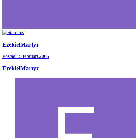
EzekielMartyr
Postad
15 februari 2005
EzekielMartyr