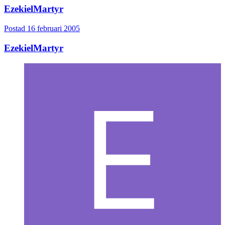
EzekielMartyr
Postad
16 februari 2005
EzekielMartyr