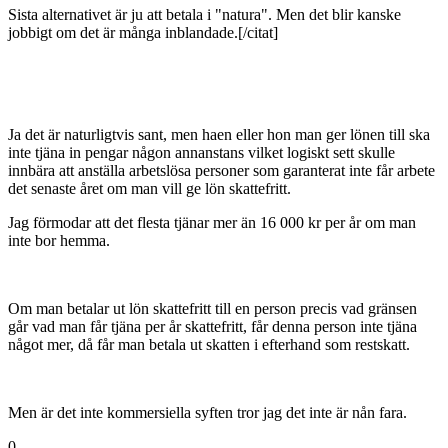
Sista alternativet är ju att betala i "natura". Men det blir kanske
jobbigt om det är många inblandade.[/citat]
Ja det är naturligtvis sant, men haen eller hon man ger lönen till ska
inte tjäna in pengar någon annanstans vilket logiskt sett skulle
innbära att anställa arbetslösa personer som garanterat inte får arbete
det senaste året om man vill ge lön skattefritt.
Jag förmodar att det flesta tjänar mer än 16 000 kr per år om man
inte bor hemma.
Om man betalar ut lön skattefritt till en person precis vad gränsen
går vad man får tjäna per år skattefritt, får denna person inte tjäna
något mer, då får man betala ut skatten i efterhand som restskatt.
Men är det inte kommersiella syften tror jag det inte är nån fara.
0