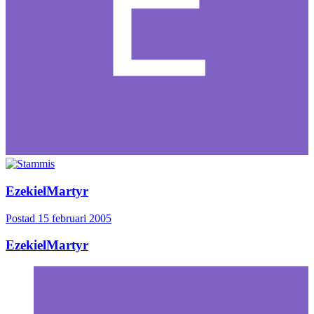
EzekielMartyr
Postad
15 februari 2005
EzekielMartyr