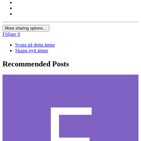
More sharing options...
Följare
0
Svara på detta ämne
Skapa nytt ämne
Recommended Posts