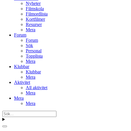
Nyheter
Filmskola
Filmordlista
Kortfilmer
Resurser
Mera
Forum
Forum
Sök
Personal
Topplista
Mera
Klubbar
Klubbar
Mera
Aktivitet
All aktivitet
Mera
Mera
Mera