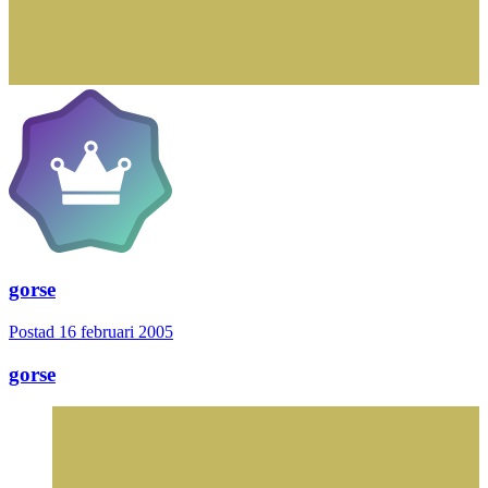
gorse
Postad
16 februari 2005
gorse