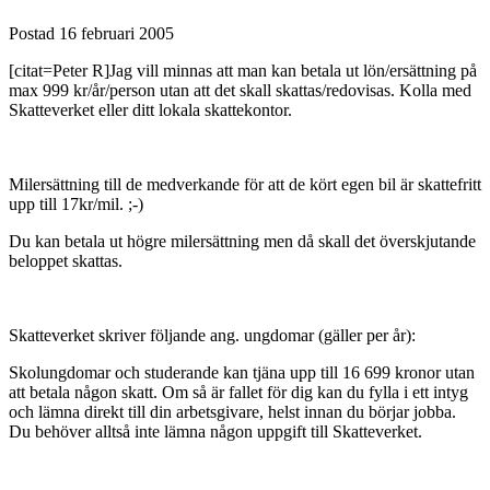
Postad
16 februari 2005
[citat=Peter R]Jag vill minnas att man kan betala ut lön/ersättning på
max 999 kr/år/person utan att det skall skattas/redovisas. Kolla med
Skatteverket eller ditt lokala skattekontor.
Milersättning till de medverkande för att de kört egen bil är skattefritt
upp till 17kr/mil. ;-)
Du kan betala ut högre milersättning men då skall det överskjutande
beloppet skattas.
Skatteverket skriver följande ang. ungdomar (gäller per år):
Skolungdomar och studerande kan tjäna upp till 16 699 kronor utan
att betala någon skatt. Om så är fallet för dig kan du fylla i ett intyg
och lämna direkt till din arbetsgivare, helst innan du börjar jobba.
Du behöver alltså inte lämna någon uppgift till Skatteverket.