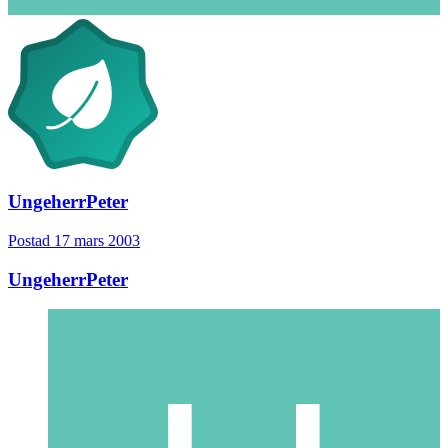
UngeherrPeter
Postad
17 mars 2003
UngeherrPeter