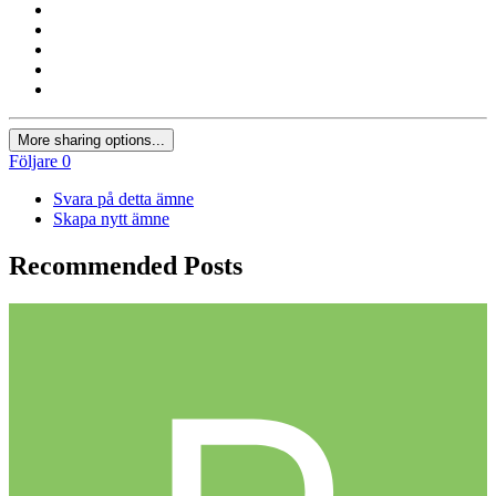
More sharing options...
Följare
0
Svara på detta ämne
Skapa nytt ämne
Recommended Posts