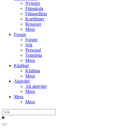
Nyheter
Filmskola
Filmordlista
Kortfilmer
Resurser
Mera
Forum
Forum
Sök
Personal
Topplista
Mera
Klubbar
Klubbar
Mera
Aktivitet
All aktivitet
Mera
Mera
Mera