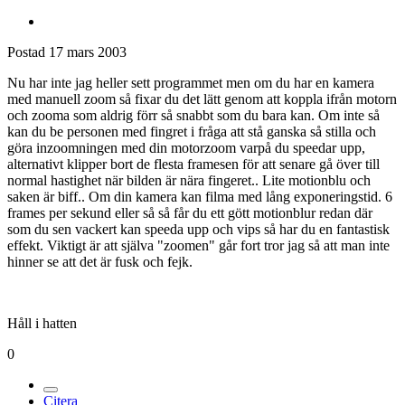
Postad
17 mars 2003
Nu har inte jag heller sett programmet men om du har en kamera
med manuell zoom så fixar du det lätt genom att koppla ifrån motorn
och zooma som aldrig förr så snabbt som du bara kan. Om inte så
kan du be personen med fingret i fråga att stå ganska så stilla och
göra inzoomningen med din motorzoom varpå du speedar upp,
alternativt klipper bort de flesta framesen för att senare gå över till
normal hastighet när bilden är nära fingeret.. Lite motionblu och
saken är biff.. Om din kamera kan filma med lång exponeringstid. 6
frames per sekund eller så så får du ett gött motionblur redan där
som du sen vackert kan speeda upp och vips så har du en fantastisk
effekt. Viktigt är att själva "zoomen" går fort tror jag så att man inte
hinner se att det är fusk och fejk.
Håll i hatten
0
Citera