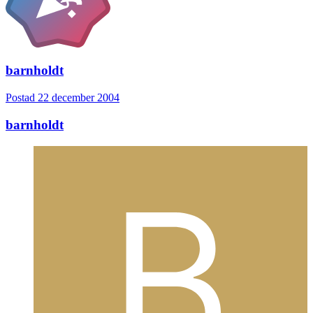
barnholdt
Postad
22 december 2004
barnholdt