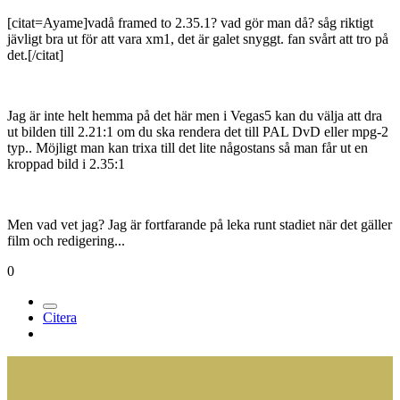
[citat=Ayame]vadå framed to 2.35.1? vad gör man då? såg riktigt
jävligt bra ut för att vara xm1, det är galet snyggt. fan svårt att tro på
det.[/citat]
Jag är inte helt hemma på det här men i Vegas5 kan du välja att dra
ut bilden till 2.21:1 om du ska rendera det till PAL DvD eller mpg-2
typ.. Möjligt man kan trixa till det lite någostans så man får ut en
kroppad bild i 2.35:1
Men vad vet jag? Jag är fortfarande på leka runt stadiet när det gäller
film och redigering...
0
Citera