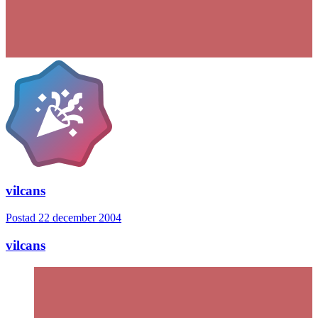
vilcans
Postad
22 december 2004
vilcans