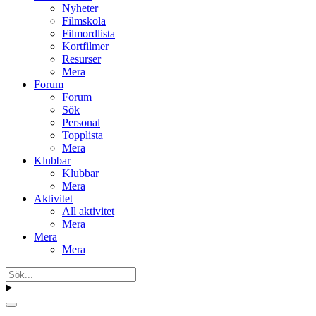
Nyheter
Filmskola
Filmordlista
Kortfilmer
Resurser
Mera
Forum
Forum
Sök
Personal
Topplista
Mera
Klubbar
Klubbar
Mera
Aktivitet
All aktivitet
Mera
Mera
Mera