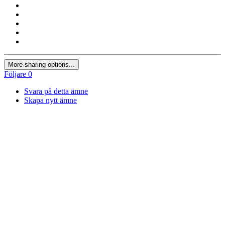
More sharing options...
Följare
0
Svara på detta ämne
Skapa nytt ämne