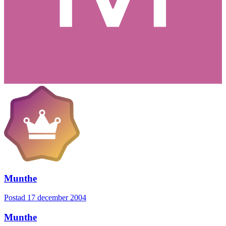
Munthe
Postad
17 december 2004
Munthe