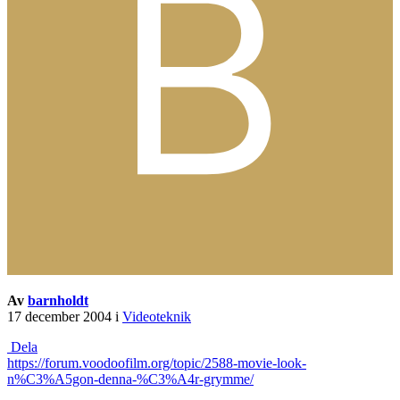
Av
barnholdt
17 december 2004
i
Videoteknik
Dela
https://forum.voodoofilm.org/topic/2588-movie-look-
n%C3%A5gon-denna-%C3%A4r-grymme/