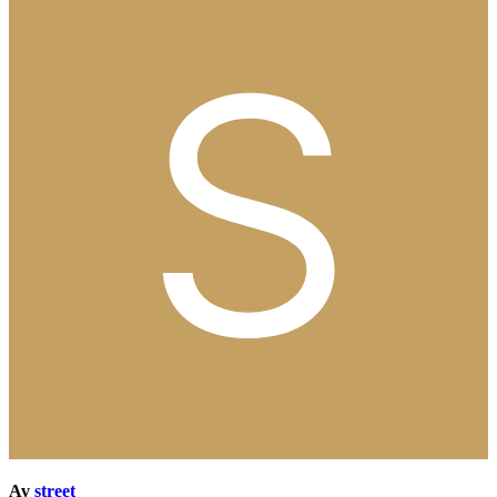
Av
street