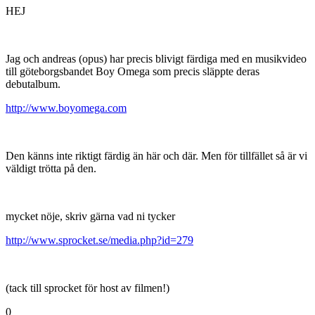
HEJ
Jag och andreas (opus) har precis blivigt färdiga med en musikvideo
till göteborgsbandet Boy Omega som precis släppte deras
debutalbum.
http://www.boyomega.com
Den känns inte riktigt färdig än här och där. Men för tillfället så är vi
väldigt trötta på den.
mycket nöje, skriv gärna vad ni tycker
http://www.sprocket.se/media.php?id=279
(tack till sprocket för host av filmen!)
0