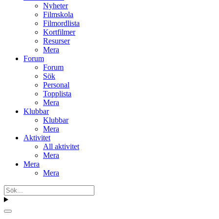
Nyheter
Filmskola
Filmordlista
Kortfilmer
Resurser
Mera
Forum
Forum
Sök
Personal
Topplista
Mera
Klubbar
Klubbar
Mera
Aktivitet
All aktivitet
Mera
Mera
Mera