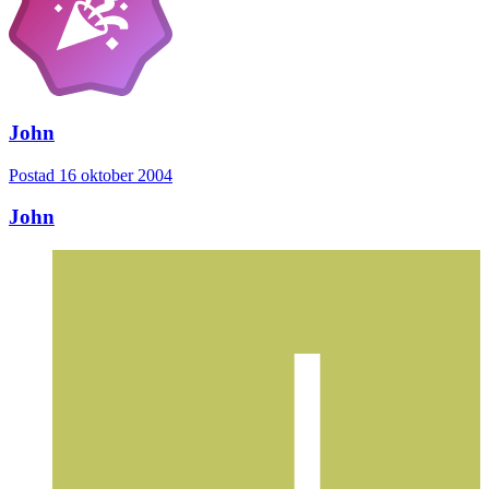
John
Postad
16 oktober 2004
John