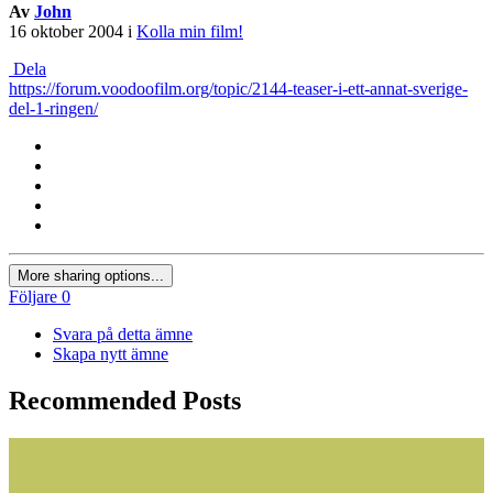
Av
John
16 oktober 2004
i
Kolla min film!
Dela
https://forum.voodoofilm.org/topic/2144-teaser-i-ett-annat-sverige-
del-1-ringen/
More sharing options...
Följare
0
Svara på detta ämne
Skapa nytt ämne
Recommended Posts