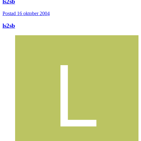
ls2sb
Postad
16 oktober 2004
ls2sb