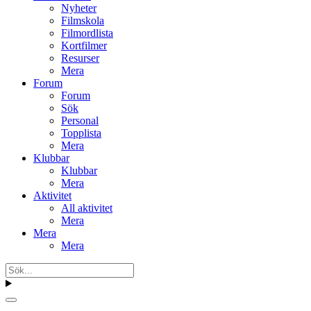
Nyheter
Filmskola
Filmordlista
Kortfilmer
Resurser
Mera
Forum
Forum
Sök
Personal
Topplista
Mera
Klubbar
Klubbar
Mera
Aktivitet
All aktivitet
Mera
Mera
Mera