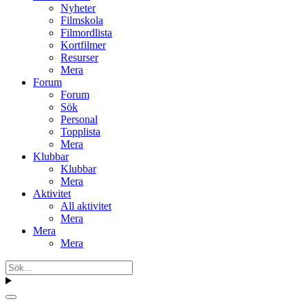
Nyheter
Filmskola
Filmordlista
Kortfilmer
Resurser
Mera
Forum
Forum
Sök
Personal
Topplista
Mera
Klubbar
Klubbar
Mera
Aktivitet
All aktivitet
Mera
Mera
Mera