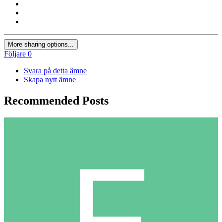
More sharing options...
Följare
0
Svara på detta ämne
Skapa nytt ämne
Recommended Posts