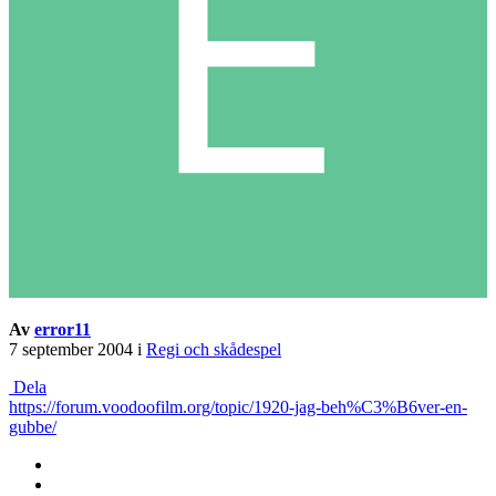
Av
error11
7 september 2004
i
Regi och skådespel
Dela
https://forum.voodoofilm.org/topic/1920-jag-beh%C3%B6ver-en-
gubbe/