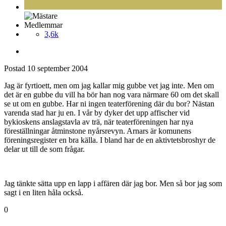
Medlemmar
3,6k
Postad
10 september 2004
Jag är fyrtioett, men om jag kallar mig gubbe vet jag inte. Men om
det är en gubbe du vill ha bör han nog vara närmare 60 om det skall
se ut om en gubbe. Har ni ingen teaterförening där du bor? Nästan
varenda stad har ju en. I vår by dyker det upp affischer vid
bykioskens anslagstavla av trä, när teaterföreningen har nya
föreställningar åtminstone nyårsrevyn. Arnars är komunens
föreningsregister en bra källa. I bland har de en aktivtetsbroshyr de
delar ut till de som frågar.
Jag tänkte sätta upp en lapp i affären där jag bor. Men så bor jag som
sagt i en liten håla också.
0