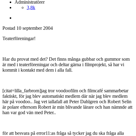
Administratörer
3,8k
Postad
10 september 2004
Teaterföreningar!
Har du provat med det? Det finns många gubbar och gummor som
är med i teaterföreningar och deltar gärna i filmprojekt, så har vi
kommit i kontakt med dem i alla fall.
[citat=lilla_farbrorn]jag tror voodoofilm och filmcafé sammarbetar
faktiskt, för jag blev automatiskt medlem där när jag blev medlem
här på voodoo.. Jag vet iallafall att Peter Dahlgren och Robert Selin
är polare eftersom Robert är min blivande lärare och han nämnde att
han var god vän med Peter..
för att besvara på error11:as fråga så tycker jag du ska fråga alla