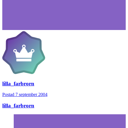
lilla_farbrorn
Postad
7 september 2004
lilla_farbrorn