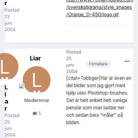
r
/svenskatigrarna/style_images
Postad
/Orange_D-450/logo.gif
23
juni
2004
Postad
Liar
25
Författare
juni
2004
[citat=Tobbger]Här är även en
del bilder som jag gjort med
L
hjälp utav Photshop-brushes.
i
Det är helt enkelt helt vanliga
a
Medlemmar
r
penslar som man laddar ner
5
och sedan bara "målar" på
Postad
25
bilden.
juni
2004