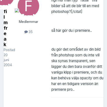
ngn hur man typ "fadar" två
bilder så att de blir till en med
fi
photoshop?[/citat]
l
m
Medlemmar
fr
så här gör du i premiere..
35
e
a
k
du gör det området av din bild
Postad
från photshop som du inte vill
20
juni
ska synas transparent, sen
2004
lägger du den bara ovanför ditt
vanliga klipp i premiere, och du
kan behöva välja opacity om du
har en en tidigare verision än
premiere pro..