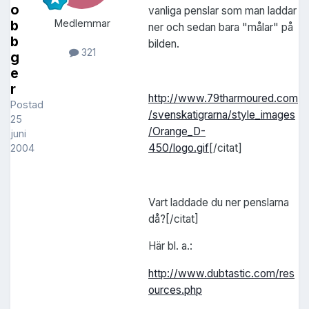
o
vanliga penslar som man laddar
b
Medlemmar
ner och sedan bara "målar" på
b
bilden.
321
g
e
r
http://www.79tharmoured.com
Postad
/svenskatigrarna/style_images
25
/Orange_D-
juni
450/logo.gif
[/citat]
2004
Vart laddade du ner penslarna
då?[/citat]
Här bl. a.:
http://www.dubtastic.com/res
ources.php