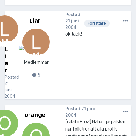
Postad
Liar
21 juni
Författare
2004
ok tack!
L
i
a
Medlemmar
r
5
Postad
21
juni
2004
Postad
21 juni
orange
2004
[citat=ProZ]Haha.. jag älskar
när folk tror att alla proffs