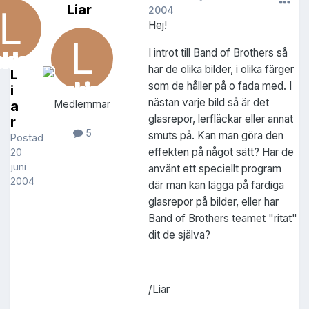
Liar
2004
Hej!
I introt till Band of Brothers så
har de olika bilder, i olika färger
L
som de håller på o fada med. I
i
nästan varje bild så är det
a
Medlemmar
glasrepor, lerfläckar eller annat
r
5
smuts på. Kan man göra den
Postad
effekten på något sätt? Har de
20
juni
använt ett speciellt program
2004
där man kan lägga på färdiga
glasrepor på bilder, eller har
Band of Brothers teamet "ritat"
dit de själva?
/Liar