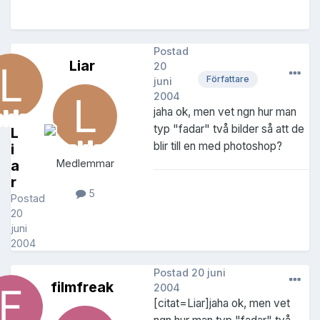
Postad
Liar
20
Författare
juni
2004
jaha ok, men vet ngn hur man
typ "fadar" två bilder så att de
L
blir till en med photoshop?
i
a
Medlemmar
r
5
Postad
20
juni
2004
Postad
20 juni
filmfreak
2004
[citat=Liar]jaha ok, men vet