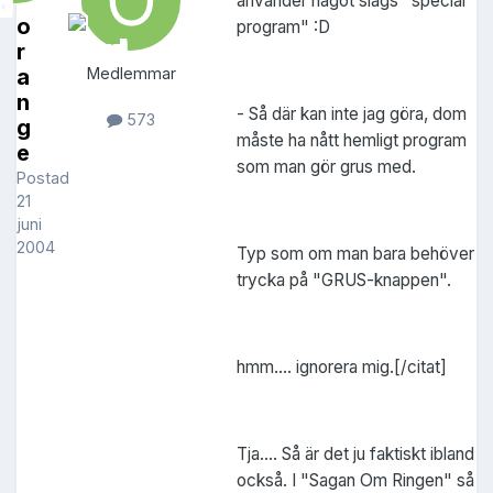
använder något slags "special
o
program" :D
r
a
Medlemmar
n
- Så där kan inte jag göra, dom
573
g
måste ha nått hemligt program
e
som man gör grus med.
Postad
21
juni
2004
Typ som om man bara behöver
trycka på "GRUS-knappen".
hmm.... ignorera mig.[/citat]
Tja.... Så är det ju faktiskt ibland
också. I "Sagan Om Ringen" så