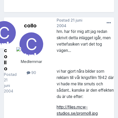
Postad
21 juni
collo
2004
hm. har för mig att jag redan
skrivit detta inlägget igår, men
vettefasiken vart det tog
c
vägen...
o
ll
Medlemmar
o
vi har gjort nåra bilder som
90
Postad
reklam till vår krigsfilm 1942 där
21
vi hade me lite smuts och
juni
sådant.. kanske är den effekten
2004
du är ute efter:
http://files.mcw-
studios.se/promo8.jpg