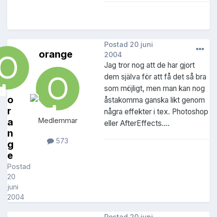
Postad
20 juni
orange
2004
Jag tror nog att de har gjort
dem själva för att få det så bra
som möjligt, men man kan nog
o
åstakomma ganska likt genom
r
några effekter i tex. Photoshop
a
Medlemmar
eller AfterEffects....
n
573
g
e
Postad
20
juni
2004
Postad
20 juni