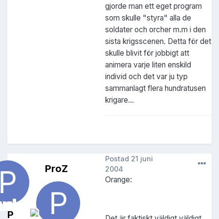
gjorde man ett eget program
som skulle "styra" alla de
soldater och orcher m.m i den
sista krigsscenen. Detta för det
skulle blivit för jobbigt att
animera varje liten enskild
individ och det var ju typ
sammanlagt flera hundratusen
krigare...
Postad
21 juni
ProZ
2004
Orange:
P
Det är faktiskt väldigt väldigt