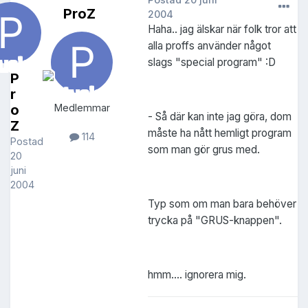
ProZ
2004
Haha.. jag älskar när folk tror att
alla proffs använder något
slags "special program" :D
P
r
o
Medlemmar
- Så där kan inte jag göra, dom
Z
måste ha nått hemligt program
114
Postad
som man gör grus med.
20
juni
2004
Typ som om man bara behöver
trycka på "GRUS-knappen".
hmm.... ignorera mig.