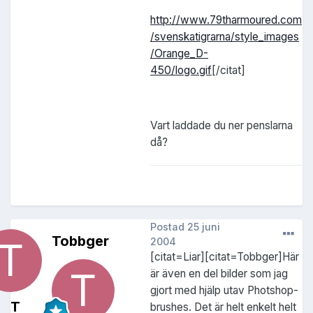
http://www.79tharmoured.com
/svenskatigrarna/style_images
/Orange_D-
450/logo.gif
[/citat]
Vart laddade du ner penslarna
då?
Postad
25 juni
Tobbger
2004
[citat=Liar][citat=Tobbger]Här
är även en del bilder som jag
gjort med hjälp utav Photshop-
T
brushes. Det är helt enkelt helt