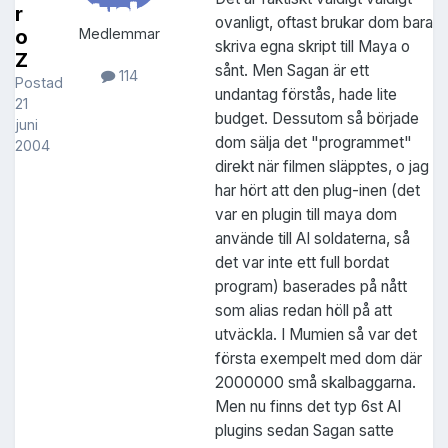
r
ovanligt, oftast brukar dom bara
o
Medlemmar
skriva egna skript till Maya o
Z
sånt. Men Sagan är ett
114
Postad
undantag förstås, hade lite
21
budget. Dessutom så började
juni
dom sälja det "programmet"
2004
direkt när filmen släpptes, o jag
har hört att den plug-inen (det
var en plugin till maya dom
använde till AI soldaterna, så
det var inte ett full bordat
program) baserades på nått
som alias redan höll på att
utväckla. I Mumien så var det
första exempelt med dom där
2000000 små skalbaggarna.
Men nu finns det typ 6st AI
plugins sedan Sagan satte