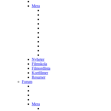
Mera
Nyheter
Filmskola
Filmordlista
Kortfilmer
Resurser
Forum
Mera