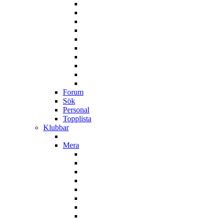
Forum
Sök
Personal
Topplista
Klubbar
Mera