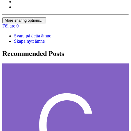
More sharing options...
Följare
0
Svara på detta ämne
Skapa nytt ämne
Recommended Posts