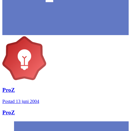
ProZ
Postad
13 juni 2004
ProZ