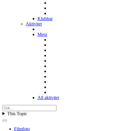
Klubbar
Aktivitet
Mera
All aktivitet
This Topic
Filmfoto