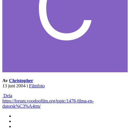
Av
Christopher
13 juni 2004
i
Filmfoto
Dela
https://forum.voodoofilm.org/topic/1478-filma-en-
datorsk%C3%A4rm/