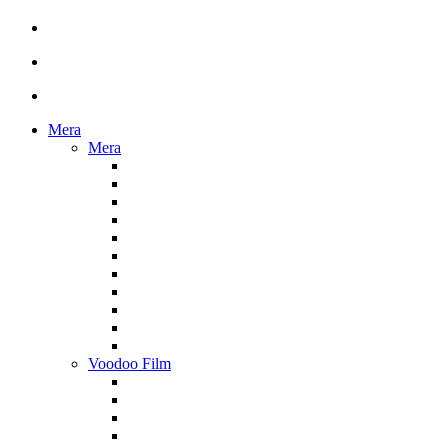
Mera
Mera
Voodoo Film