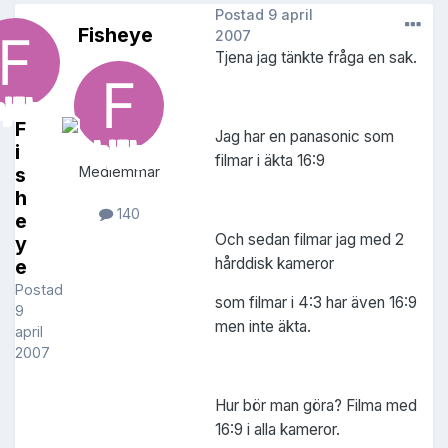
Postad
9 april
Fisheye
2007
Tjena jag tänkte fråga en sak.
F
Jag har en panasonic som
i
filmar i äkta 16:9
s
Medlemmar
h
140
e
Och sedan filmar jag med 2
y
hårddisk kameror
e
Postad
som filmar i 4:3 har även 16:9
9
men inte äkta.
april
2007
Hur bör man göra? Filma med
16:9 i alla kameror.