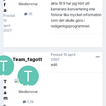
äkta 16:9 har jag hört att
f
Medlemmar
kamerans konvertering inte
a
36
förlorar lika mycket information
Postad
som det skulle göra i
10
april
redigeringsprogrammet.
2007
Postad
10 april
Team_fagott
2007
edit.
T
e
a
Medlemmar
m
2,5k
_