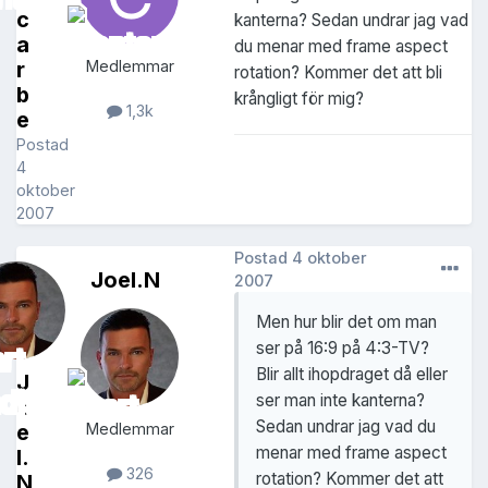
c
kanterna? Sedan undrar jag vad
a
du menar med frame aspect
r
Medlemmar
rotation? Kommer det att bli
b
krångligt för mig?
1,3k
e
Postad
4
oktober
2007
Postad
4 oktober
Joel.N
2007
Men hur blir det om man
ser på 16:9 på 4:3-TV?
Blir allt ihopdraget då eller
J
ser man inte kanterna?
o
Sedan undrar jag vad du
e
Medlemmar
menar med frame aspect
l.
326
rotation? Kommer det att
N