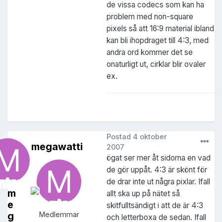
de vissa codecs som kan ha
problem med non-square
pixels så att 16:9 material ibland
kan bli ihopdraget till 4:3, med
andra ord kommer det se
onaturligt ut, cirklar blir ovaler
ex.
Postad
4 oktober
megawatti
2007
ögat ser mer åt sidorna en vad
de gör uppåt. 4:3 är skönt för
de drar inte ut några pixlar. Ifall
m
allt ska up på nätet så
e
skitfulltsändigt i att de är 4:3
g
Medlemmar
och letterboxa de sedan. Ifall