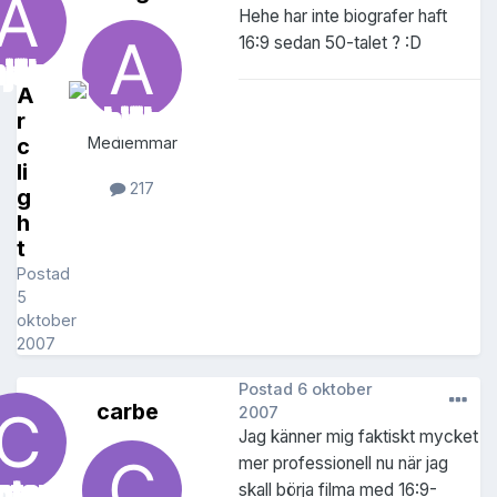
Hehe har inte biografer haft
16:9 sedan 50-talet ? :D
A
r
c
Medlemmar
li
217
g
h
t
Postad
5
oktober
2007
Postad
6 oktober
carbe
2007
Jag känner mig faktiskt mycket
mer professionell nu när jag
skall börja filma med 16:9-