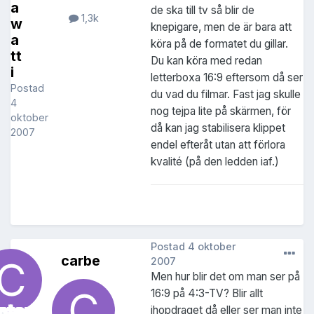
a
de ska till tv så blir de
1,3k
w
knepigare, men de är bara att
a
köra på de formatet du gillar.
tt
Du kan köra med redan
i
letterboxa 16:9 eftersom då ser
Postad
du vad du filmar. Fast jag skulle
4
nog tejpa lite på skärmen, för
oktober
då kan jag stabilisera klippet
2007
endel efteråt utan att förlora
kvalité (på den ledden iaf.)
Postad
4 oktober
carbe
2007
Men hur blir det om man ser på
16:9 på 4:3-TV? Blir allt
ihopdraget då eller ser man inte