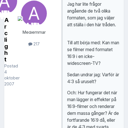
Jag har lite frågor
angående de två olika
formaten, som jag väljer
A
att ställa i den här tråden.
r
c
Medlemmar
li
Till att börja med: Kan man
217
g
se filmer med formatet
h
16:9 i en icke-
t
widescreen-TV?
Postad
4
Sedan undrar jag: Varför är
oktober
4:3 så uruselt?
2007
Och: Hur fungerar det när
man lägger in effekter på
16:9-filmer och renderar
dem massa gånger? Är de
fortfarande 16:9 då, eller
är de 4:3 med svarta