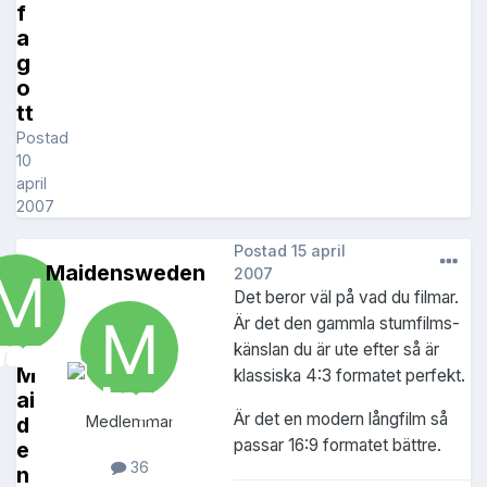
f
a
g
o
tt
Postad
10
april
2007
Postad
15 april
Maidensweden
2007
Det beror väl på vad du filmar.
Är det den gammla stumfilms-
känslan du är ute efter så är
M
klassiska 4:3 formatet perfekt.
ai
Är det en modern långfilm så
d
Medlemmar
passar 16:9 formatet bättre.
e
36
n