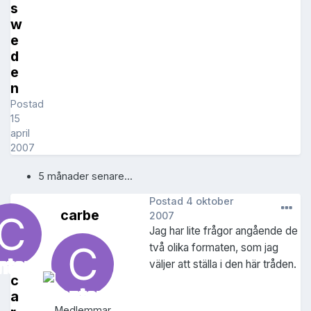
s
w
e
d
e
n
Postad
15
april
2007
5 månader senare...
Postad
4 oktober
carbe
2007
Jag har lite frågor angående de
två olika formaten, som jag
väljer att ställa i den här tråden.
c
a
Medlemmar