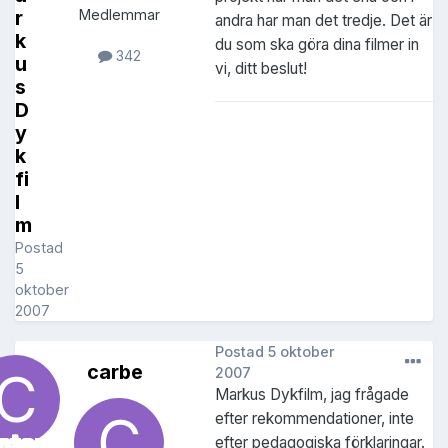
r
Medlemmar
andra har man det tredje. Det är
k
du som ska göra dina filmer in
342
u
vi, ditt beslut!
s
D
y
k
fi
l
m
Postad
5
oktober
2007
Postad
5 oktober
carbe
2007
Markus Dykfilm, jag frågade
efter rekommendationer, inte
efter pedagogiska förklaringar.