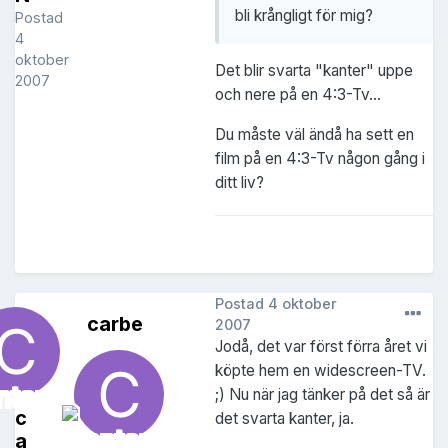
bli krångligt för mig?
Postad
4
oktober
Det blir svarta "kanter" uppe
2007
och nere på en 4:3-Tv...
Du måste väl ändå ha sett en
film på en 4:3-Tv någon gång i
ditt liv?
Postad
4 oktober
carbe
2007
Jodå, det var först förra året vi
köpte hem en widescreen-TV.
;) Nu när jag tänker på det så är
c
det svarta kanter, ja.
a