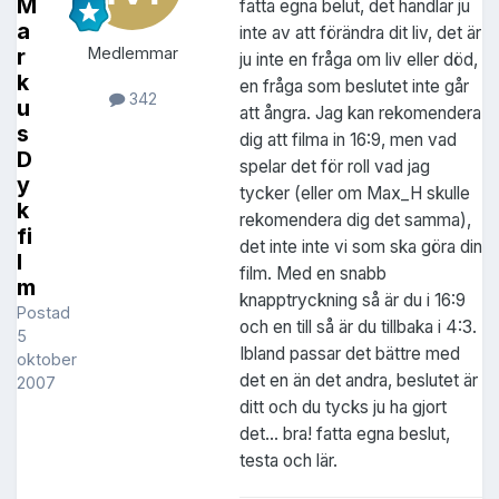
M
fatta egna belut, det handlar ju
a
inte av att förändra dit liv, det är
r
Medlemmar
ju inte en fråga om liv eller död,
k
en fråga som beslutet inte går
342
u
att ångra. Jag kan rekomendera
s
dig att filma in 16:9, men vad
D
spelar det för roll vad jag
y
tycker (eller om Max_H skulle
k
rekomendera dig det samma),
fi
det inte inte vi som ska göra din
l
film. Med en snabb
m
knapptryckning så är du i 16:9
Postad
och en till så är du tillbaka i 4:3.
5
Ibland passar det bättre med
oktober
det en än det andra, beslutet är
2007
ditt och du tycks ju ha gjort
det... bra! fatta egna beslut,
testa och lär.