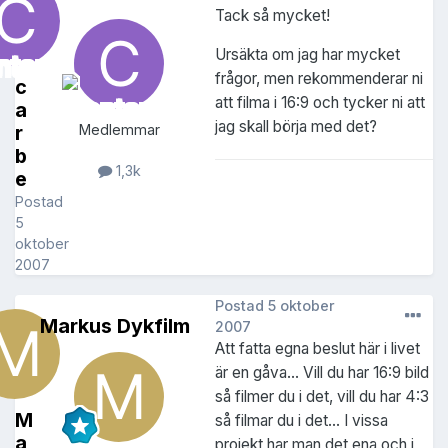
Tack så mycket!
Ursäkta om jag har mycket
frågor, men rekommenderar ni
c
att filma i 16:9 och tycker ni att
a
jag skall börja med det?
r
Medlemmar
b
1,3k
e
Postad
5
oktober
2007
Postad
5 oktober
Markus Dykfilm
2007
Att fatta egna beslut här i livet
är en gåva... Vill du har 16:9 bild
så filmer du i det, vill du har 4:3
M
så filmar du i det... I vissa
a
projekt har man det ena och i