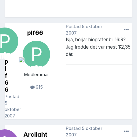
Postad
5 oktober
plf66
2007
Nja, börjar biografer bli 16:9?
Jag trodde det var mest 1:2,35
där.
p
l
f
Medlemmar
6
915
6
Postad
5
oktober
2007
Postad
5 oktober
Arclight
2007