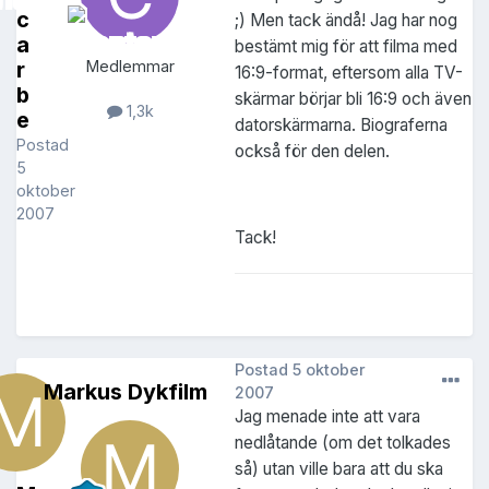
c
;) Men tack ändå! Jag har nog
a
bestämt mig för att filma med
r
Medlemmar
16:9-format, eftersom alla TV-
b
skärmar börjar bli 16:9 och även
1,3k
e
datorskärmarna. Biograferna
Postad
också för den delen.
5
oktober
2007
Tack!
Postad
5 oktober
Markus Dykfilm
2007
Jag menade inte att vara
nedlåtande (om det tolkades
så) utan ville bara att du ska