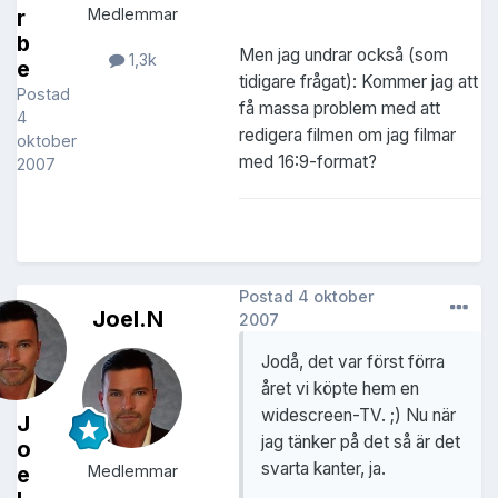
r
Medlemmar
b
Men jag undrar också (som
1,3k
e
tidigare frågat): Kommer jag att
Postad
få massa problem med att
4
redigera filmen om jag filmar
oktober
med 16:9-format?
2007
Postad
4 oktober
Joel.N
2007
Jodå, det var först förra
året vi köpte hem en
widescreen-TV. ;) Nu när
J
jag tänker på det så är det
o
svarta kanter, ja.
e
Medlemmar