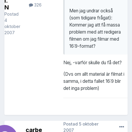
l.
326
N
Men jag undrar också
Postad
(som tidigare frågat):
4
Kommer jag att få massa
oktober
problem med att redigera
2007
filmen om jag filmar med
16:9-format?
Nej, -varför skulle du få det?
(Dvs om allt material är filmat i
samma, i detta fallet 16:9 blir
det inga problem)
Postad
5 oktober
carbe
2007