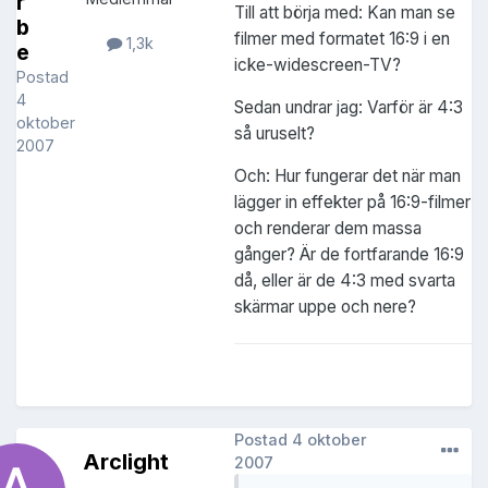
r
Till att börja med: Kan man se
b
filmer med formatet 16:9 i en
1,3k
e
icke-widescreen-TV?
Postad
4
Sedan undrar jag: Varför är 4:3
oktober
så uruselt?
2007
Och: Hur fungerar det när man
lägger in effekter på 16:9-filmer
och renderar dem massa
gånger? Är de fortfarande 16:9
då, eller är de 4:3 med svarta
skärmar uppe och nere?
Postad
4 oktober
Arclight
2007