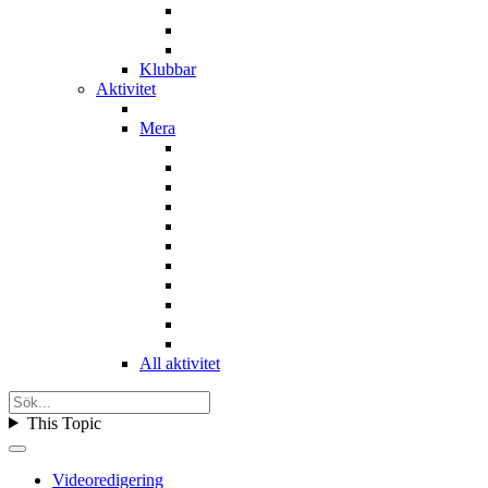
Klubbar
Aktivitet
Mera
All aktivitet
This Topic
Videoredigering