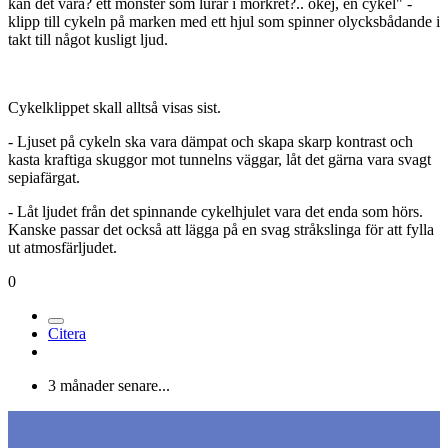
kan det vara? ett monster som lurar i mörkret?.. okej, en cykel" -
klipp till cykeln på marken med ett hjul som spinner olycksbådande i
takt till något kusligt ljud.
Cykelklippet skall alltså visas sist.
- Ljuset på cykeln ska vara dämpat och skapa skarp kontrast och
kasta kraftiga skuggor mot tunnelns väggar, låt det gärna vara svagt
sepiafärgat.
- Låt ljudet från det spinnande cykelhjulet vara det enda som hörs.
Kanske passar det också att lägga på en svag stråkslinga för att fylla
ut atmosfärljudet.
0
Citera
3 månader senare...