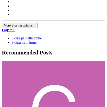
More sharing options...
Följare
0
Svara på detta ämne
Skapa nytt ämne
Recommended Posts