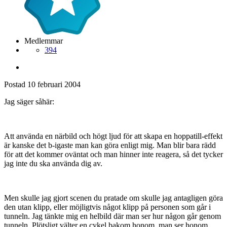
Medlemmar
394
Postad
10 februari 2004
Jag säger såhär:
Att använda en närbild och högt ljud för att skapa en hoppatill-effekt
är kanske det b-igaste man kan göra enligt mig. Man blir bara rädd
för att det kommer oväntat och man hinner inte reagera, så det tycker
jag inte du ska använda dig av.
Men skulle jag gjort scenen du pratade om skulle jag antagligen göra
den utan klipp, eller möjligtvis något klipp på personen som går i
tunneln. Jag tänkte mig en helbild där man ser hur någon går genom
tunneln. Plötsligt välter en cykel bakom honom, man ser honom