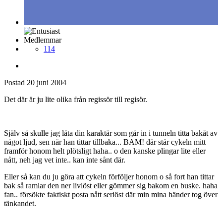
Medlemmar
114
Postad
20 juni 2004
Det där är ju lite olika från regissör till regisör.
Själv så skulle jag låta din karaktär som går in i tunneln titta bakåt av
något ljud, sen när han tittar tillbaka... BAM! där står cykeln mitt
framför honom helt plötsligt haha.. o den kanske plingar lite eller
nått, neh jag vet inte.. kan inte sånt där.
Eller så kan du ju göra att cykeln förföljer honom o så fort han tittar
bak så ramlar den ner livlöst eller gömmer sig bakom en buske. haha
fan.. försökte faktiskt posta nått seriöst där min mina händer tog över
tänkandet.