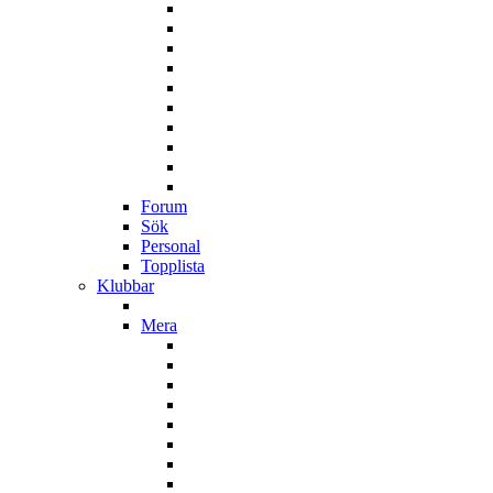
Forum
Sök
Personal
Topplista
Klubbar
Mera