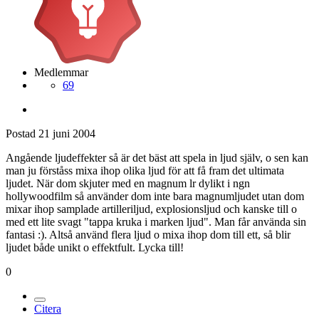
Medlemmar
69
Postad
21 juni 2004
Angående ljudeffekter så är det bäst att spela in ljud själv, o sen kan
man ju förståss mixa ihop olika ljud för att få fram det ultimata
ljudet. När dom skjuter med en magnum lr dylikt i ngn
hollywoodfilm så använder dom inte bara magnumljudet utan dom
mixar ihop samplade artilleriljud, explosionsljud och kanske till o
med ett lite svagt "tappa kruka i marken ljud". Man får använda sin
fantasi :). Altså använd flera ljud o mixa ihop dom till ett, så blir
ljudet både unikt o effektfult. Lycka till!
0
Citera