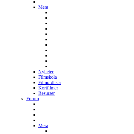
Mera
Nyheter
Filmskola
Filmordlista
Kortfilmer
Resurser
Forum
Mera