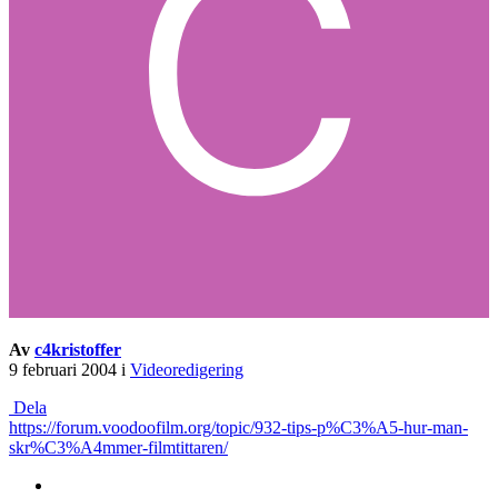
Av
c4kristoffer
9 februari 2004
i
Videoredigering
Dela
https://forum.voodoofilm.org/topic/932-tips-p%C3%A5-hur-man-
skr%C3%A4mmer-filmtittaren/