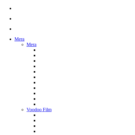
Mera
Mera
Voodoo Film