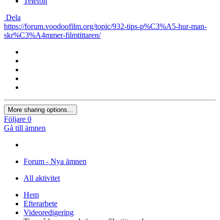
Telefon
Dela
https://forum.voodoofilm.org/topic/932-tips-p%C3%A5-hur-man-
skr%C3%A4mmer-filmtittaren/
More sharing options...
Följare
0
Gå till ämnen
Forum - Nya ämnen
All aktivitet
Hem
Efterarbete
Videoredigering