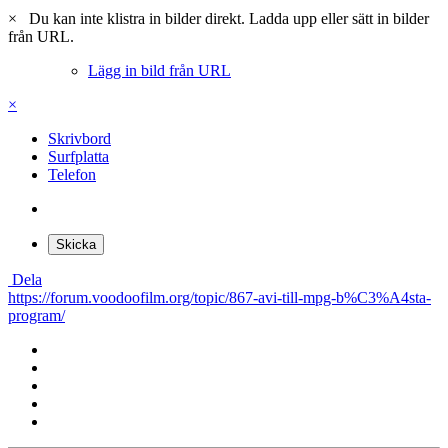
×
Du kan inte klistra in bilder direkt. Ladda upp eller sätt in bilder
från URL.
Lägg in bild från URL
×
Skrivbord
Surfplatta
Telefon
Skicka
Dela
https://forum.voodoofilm.org/topic/867-avi-till-mpg-b%C3%A4sta-
program/