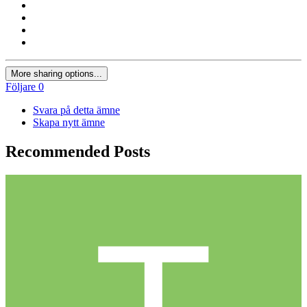
More sharing options...
Följare
0
Svara på detta ämne
Skapa nytt ämne
Recommended Posts