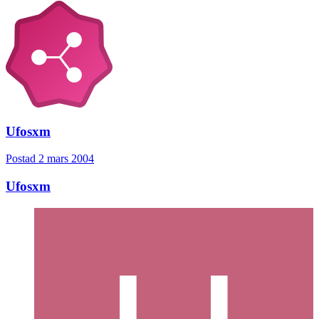
Ufosxm
Postad
2 mars 2004
Ufosxm