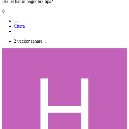
istället har ni några bra tips?
0
Citera
2 veckor senare...