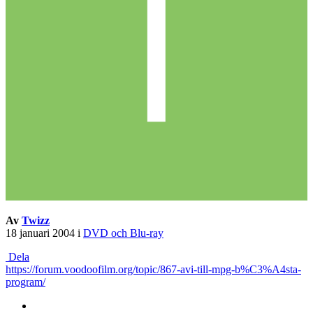
Av
Twizz
18 januari 2004
i
DVD och Blu-ray
Dela
https://forum.voodoofilm.org/topic/867-avi-till-mpg-b%C3%A4sta-
program/