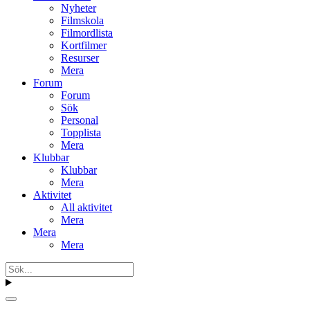
Nyheter
Filmskola
Filmordlista
Kortfilmer
Resurser
Mera
Forum
Forum
Sök
Personal
Topplista
Mera
Klubbar
Klubbar
Mera
Aktivitet
All aktivitet
Mera
Mera
Mera