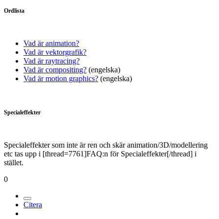
Ordlista
Vad är animation?
Vad är vektorgrafik?
Vad är raytracing?
Vad är compositing?
(engelska)
Vad är motion graphics?
(engelska)
Specialeffekter
Specialeffekter som inte är ren och skär animation/3D/modellering
etc tas upp i [thread=7761]FAQ:n för Specialeffekter[/thread] i
stället.
0
Citera