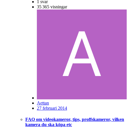
1
svar
35 365
visningar
Aettan
27 februari 2014
FAQ om videokameror, tips, proffskameror, vilken
kamera du ska köpa etc