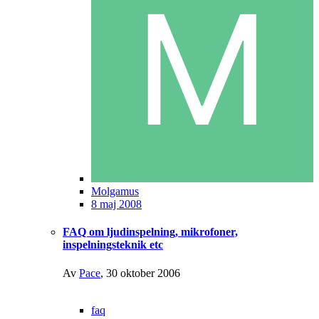
Molgamus
8 maj 2008
FAQ om ljudinspelning, mikrofoner,
inspelningsteknik etc
Av
Pace
,
30 oktober 2006
faq