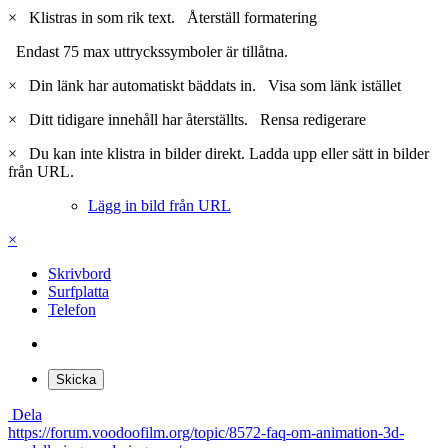
×
Klistras in som rik text.
Återställ formatering
Endast 75 max uttryckssymboler är tillåtna.
×
Din länk har automatiskt bäddats in.
Visa som länk istället
×
Ditt tidigare innehåll har återställts.
Rensa redigerare
×
Du kan inte klistra in bilder direkt. Ladda upp eller sätt in bilder
från URL.
Lägg in bild från URL
×
Skrivbord
Surfplatta
Telefon
Skicka
Dela
https://forum.voodoofilm.org/topic/8572-faq-om-animation-3d-