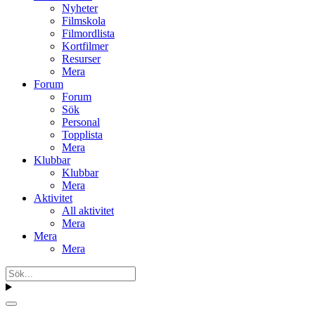
Nyheter
Filmskola
Filmordlista
Kortfilmer
Resurser
Mera
Forum
Forum
Sök
Personal
Topplista
Mera
Klubbar
Klubbar
Mera
Aktivitet
All aktivitet
Mera
Mera
Mera