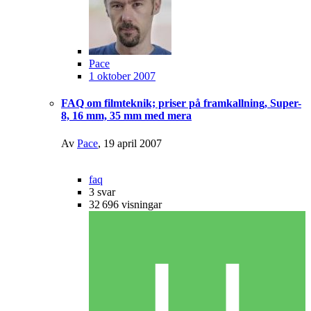
Pace
1 oktober 2007
FAQ om filmteknik; priser på framkallning, Super-
8, 16 mm, 35 mm med mera
Av
Pace
,
19 april 2007
faq
3
svar
32 696
visningar