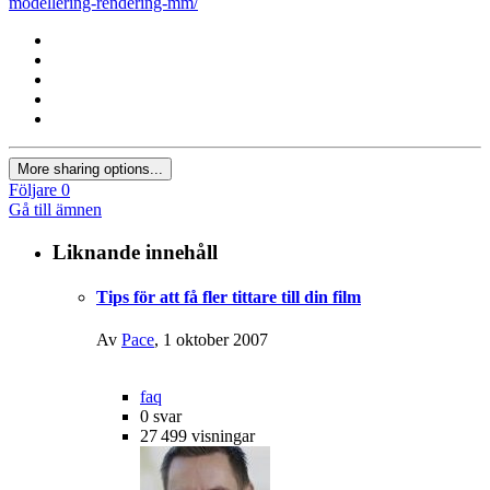
modellering-rendering-mm/
More sharing options...
Följare
0
Gå till ämnen
Liknande innehåll
Tips för att få fler tittare till din film
Av
Pace
,
1 oktober 2007
faq
0
svar
27 499
visningar