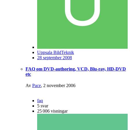
Uppsala BildTeknik
28 september 2008
FAQ om DVD-authoring, VCD, Blu-ray, HD-DVD
etc
Av
Pace
,
2 november 2006
faq
5
svar
25 006
visningar