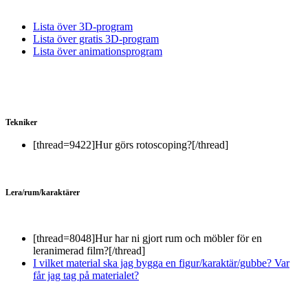
Lista över 3D-program
Lista över gratis 3D-program
Lista över animationsprogram
Tekniker
[thread=9422]Hur görs rotoscoping?[/thread]
Lera/rum/karaktärer
[thread=8048]Hur har ni gjort rum och möbler för en
leranimerad film?[/thread]
I vilket material ska jag bygga en figur/karaktär/gubbe? Var
får jag tag på materialet?