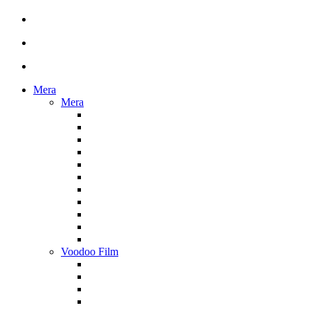
Mera
Mera
Voodoo Film