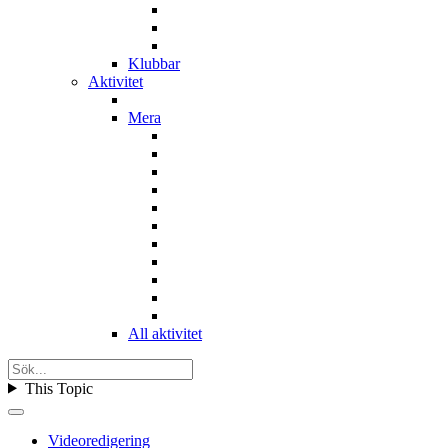
Klubbar
Aktivitet
Mera
All aktivitet
This Topic
Videoredigering