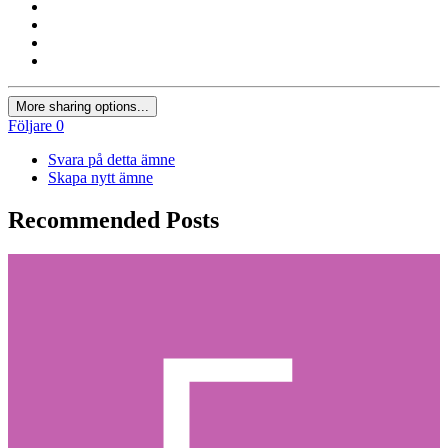
More sharing options...
Följare
0
Svara på detta ämne
Skapa nytt ämne
Recommended Posts