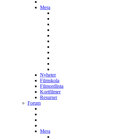
Mera
Nyheter
Filmskola
Filmordlista
Kortfilmer
Resurser
Forum
Mera