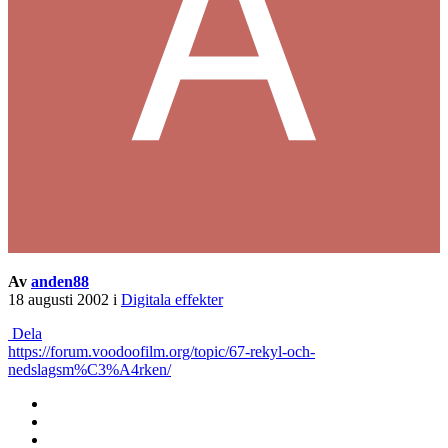
Av
anden88
18 augusti 2002
i
Digitala effekter
Dela
https://forum.voodoofilm.org/topic/67-rekyl-och-
nedslagsm%C3%A4rken/