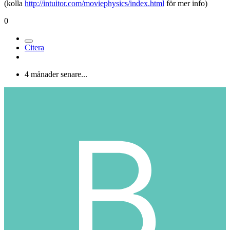
(kolla
http://intuitor.com/moviephysics/index.html
för mer info)
0
Citera
4 månader senare...