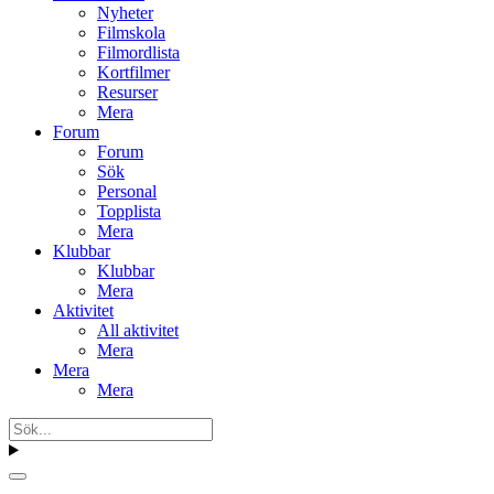
Nyheter
Filmskola
Filmordlista
Kortfilmer
Resurser
Mera
Forum
Forum
Sök
Personal
Topplista
Mera
Klubbar
Klubbar
Mera
Aktivitet
All aktivitet
Mera
Mera
Mera