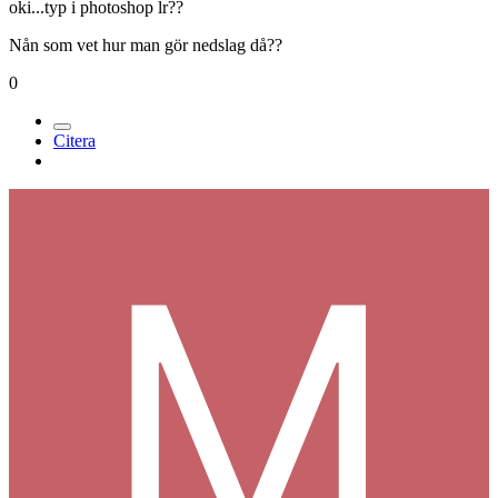
oki...typ i photoshop lr??
Nån som vet hur man gör nedslag då??
0
Citera