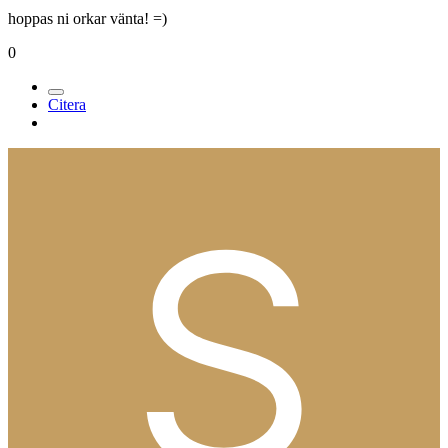
hoppas ni orkar vänta! =)
0
Citera