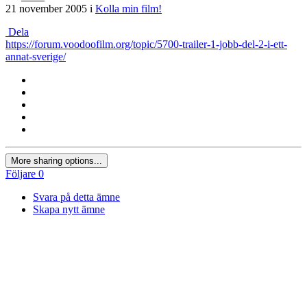
21 november 2005
i
Kolla min film!
Dela
https://forum.voodoofilm.org/topic/5700-trailer-1-jobb-del-2-i-ett-
annat-sverige/
More sharing options...
Följare
0
Svara på detta ämne
Skapa nytt ämne