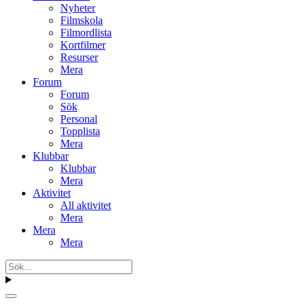
Nyheter
Filmskola
Filmordlista
Kortfilmer
Resurser
Mera
Forum
Forum
Sök
Personal
Topplista
Mera
Klubbar
Klubbar
Mera
Aktivitet
All aktivitet
Mera
Mera
Mera