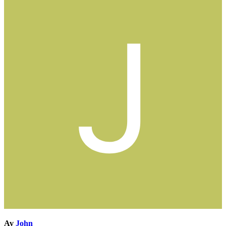
Av
John