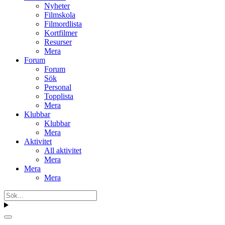
Nyheter
Filmskola
Filmordlista
Kortfilmer
Resurser
Mera
Forum
Forum
Sök
Personal
Topplista
Mera
Klubbar
Klubbar
Mera
Aktivitet
All aktivitet
Mera
Mera
Mera