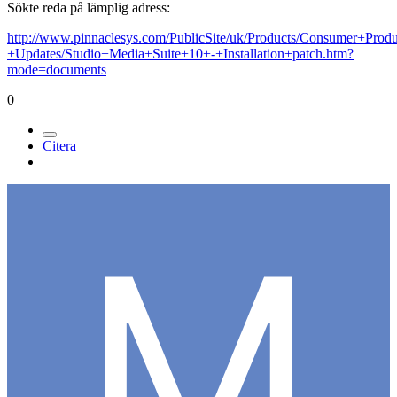
Sökte reda på lämplig adress:
http://www.pinnaclesys.com/PublicSite/uk/Products/Consumer+Pr
+Updates/Studio+Media+Suite+10+-+Installation+patch.htm?
mode=documents
0
Citera