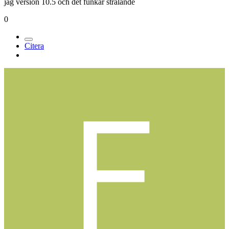
jag version 10.5 och det funkar strålande
0
Citera