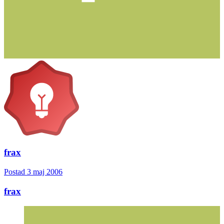
frax
Postad
3 maj 2006
frax