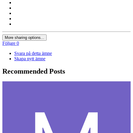
More sharing options...
Följare
0
Svara på detta ämne
Skapa nytt ämne
Recommended Posts