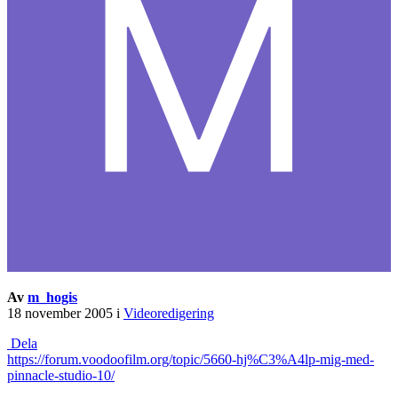
Av
m_hogis
18 november 2005
i
Videoredigering
Dela
https://forum.voodoofilm.org/topic/5660-hj%C3%A4lp-mig-med-
pinnacle-studio-10/