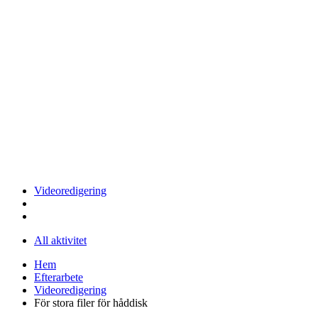
Videoredigering
All aktivitet
Hem
Efterarbete
Videoredigering
För stora filer för håddisk