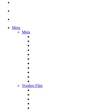
Mera
Mera
Voodoo Film